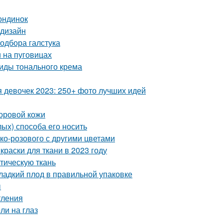
ондинок
 дизайн
одбора галстука
и на пуговицах
виды тонального крема
я девочек 2023: 250+ фото лучших идей
доровой кожи
лых) способа его носить
ко-розового с другими цветами
краски для ткани в 2023 году
етическую ткань
ладкий плод в правильной упаковке
ы
тления
оли на глаз