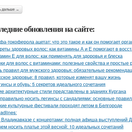
ь дальше →
ледние обновления на сайте:
фа-токоферола ацетат: что это такое и как он помогает орг
реты здоровых волос: как витамины А и Е помогают в восс
амин E для волос: как применять для здоровья и блеска
ки для волос с витаминами: полезные свойства и простые 
ь правил для мужского здоровья: обязательные рекоменда
ское здоровье: 8 правил, которые изменят вашу жизнь
гинсы и обувь: 5 секретов идеального сочетания
ие архитектурные стили представлены в зданиях Кургана
 правильно носить легинсы с сандалиями: основные правил
кие культурные фестивали проходят летом в Белгороде
adlines:
 Владикавказе с концертами: полная афиша выступлений 
чем носить платье этой весной: 10 идеальных сочетаний