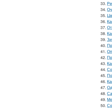
33.
Pe
34.
Оч
35.
Цв
36.
Ка
37.
От
38.
Ка
39.
Зи
40.
Пр
41.
Оп
42.
Пр
43.
Ка
44.
Со
45.
По
46.
Ка
47.
Од
48.
Са
49.
Ме
50.
Со