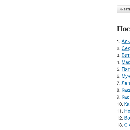
читат
Пос
1.
Аль
2.
Сек
3.
Вит
4.
Мас
5.
Пят
6.
Муж
7.
Лег
8.
Как
9.
Как
10.
Ка
11.
He
12.
Во
13.
С 