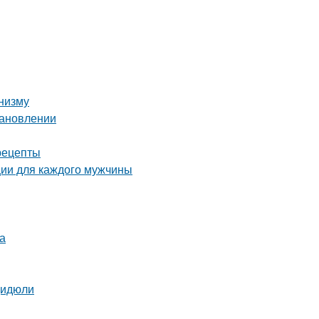
анизму
тановлении
рецепты
ции для каждого мужчины
а
Дидюли