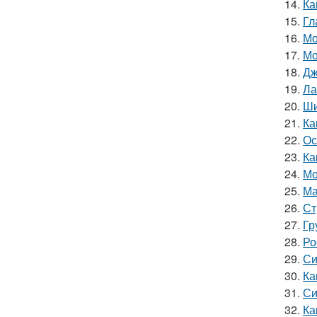
14.
Ка
15.
Гл
16.
Мо
17.
Мо
18.
Дж
19.
Ла
20.
Ши
21.
Ка
22.
Ос
23.
Ка
24.
Мо
25.
Ма
26.
Ст
27.
Гр
28.
Ро
29.
Си
30.
Ка
31.
Си
32.
Ка