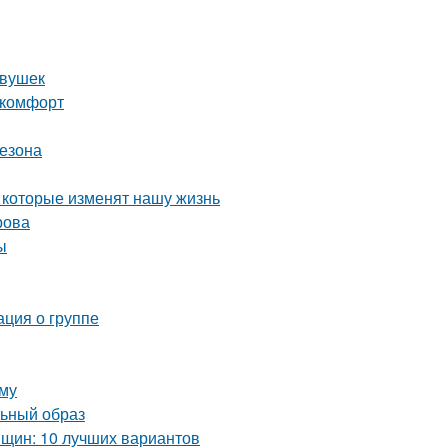
евушек
 комфорт
сезона
 которые изменят нашу жизнь
рова
ы
ация о группе
юму
льный образ
нщин: 10 лучших вариантов