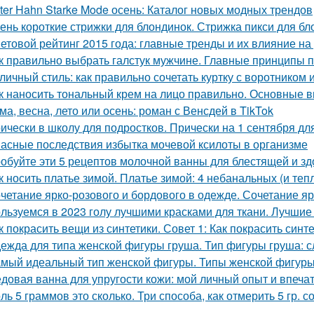
ter Hahn Starke Mode осень: Каталог новых модных трендов
ень короткие стрижки для блондинок. Стрижка пикси для бл
етовой рейтинг 2015 года: главные тренды и их влияние на
к правильно выбрать галстук мужчине. Главные принципы п
личный стиль: как правильно сочетать куртку с воротником 
к наносить тональный крем на лицо правильно. Основные 
ма, весна, лето или осень: роман с Венсдей в TikTok
ически в школу для подростков. Прически на 1 сентября дл
асные последствия избытка мочевой ксилоты в организме
обуйте эти 5 рецептов молочной ванны для блестящей и з
к носить платье зимой. Платье зимой: 4 небанальных (и теп
четание ярко-розового и бордового в одежде. Сочетание яр
льзуемся в 2023 голу лучшими красками для ткани. Лучшие 
к покрасить вещи из синтетики. Совет 1: Как покрасить синт
ежда для типа женской фигуры груша. Тип фигуры груша: с
мый идеальный тип женской фигуры. Типы женской фигур
довая ванна для упругости кожи: мой личный опыт и впеча
ль 5 граммов это сколько. Три способа, как отмерить 5 гр. с