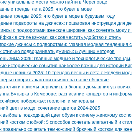
кие уникальные места можно найти в Череповце
авные тренды лета 2025: что будет в моде
дные тренды 2025: что будет в моде в будущем году
дные подвороты на джинсах: пошаговая инструкция для д
инсы с подворотами женские широкие: как сочетать моду и
йфхак в стиле кэжуал: как совместить удобство и стиль
рокие джинсы с подворотами: главная модная тенденция 
к стильно подворачивать джинсы: 5 лучших методов
ень-зима 2025: главные модные и технологические тренды,
кие исторические события наиболее важны для истории Ки
дные новинки 2025: 10 трендов весны и лета с Недели мод
неры говорить: как они влияют на наше общение
ратегии и приемы вернулись в блонд в домашних условиях
уппа Бутырка в Кемерове: расписание концертов и информ
ссийское побережье: геология и минералы
ний цвет в моде: сочетание цветов 2024-2025
к выбрать подходящий цвет обуви к синему женскому кост
ний костюм с юбкой: 5 способов сочетать элегантный и сти
к правильно сочетать темно-синий брючный костюм для же