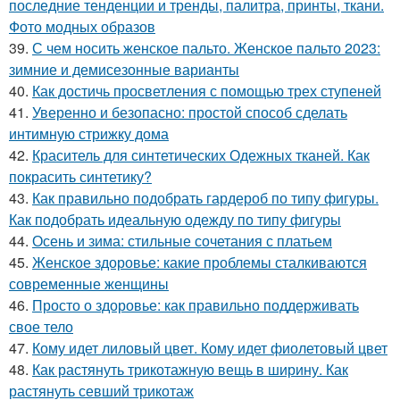
последние тенденции и тренды, палитра, принты, ткани.
Фото модных образов
39.
С чем носить женское пальто. Женское пальто 2023:
зимние и демисезонные варианты
40.
Как достичь просветления с помощью трех ступеней
41.
Уверенно и безопасно: простой способ сделать
интимную стрижку дома
42.
Краситель для синтетических Одежных тканей. Как
покрасить синтетику?
43.
Как правильно подобрать гардероб по типу фигуры.
Как подобрать идеальную одежду по типу фигуры
44.
Осень и зима: стильные сочетания с платьем
45.
Женское здоровье: какие проблемы сталкиваются
современные женщины
46.
Просто о здоровье: как правильно поддерживать
свое тело
47.
Кому идет лиловый цвет. Кому идет фиолетовый цвет
48.
Как растянуть трикотажную вещь в ширину. Как
растянуть севший трикотаж