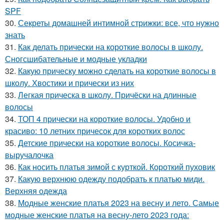
SPF
30.
Секреты домашней интимной стрижки: все, что нужно
знать
31.
Как делать прически на короткие волосы в школу.
Сногсшибательные и модные укладки
32.
Какую прическу можно сделать на короткие волосы в
школу. Хвостики и прически из них
33.
Легкая прическа в школу. Причёски на длинные
волосы
34.
ТОП 4 прически на короткие волосы. Удобно и
красиво: 10 летних причесок для коротких волос
35.
Детские прически на короткие волосы. Косичка-
выручалочка
36.
Как носить платья зимой с курткой. Короткий пуховик
37.
Какую верхнюю одежду подобрать к платью миди.
Верхняя одежда
38.
Модные женские платья 2023 на весну и лето. Самые
модные женские платья на весну-лето 2023 года: