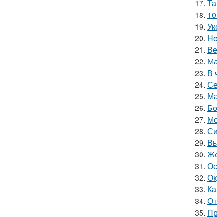
17.
Та
18.
10
19.
Ук
20.
He
21.
Ве
22.
Ма
23.
В 
24.
Се
25.
Ма
26.
Бо
27.
Мо
28.
Си
29.
Вы
30.
Же
31.
Ос
32.
Ок
33.
Ка
34.
От
35.
Пр