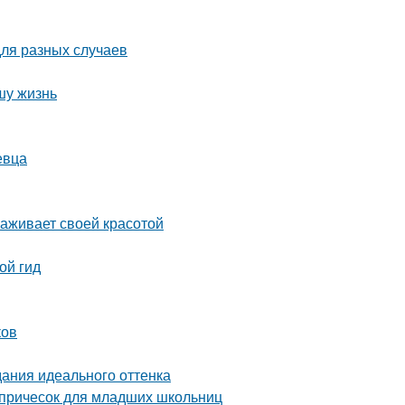
для разных случаев
шу жизнь
евца
раживает своей красотой
ой гид
ков
дания идеального оттенка
 причесок для младших школьниц