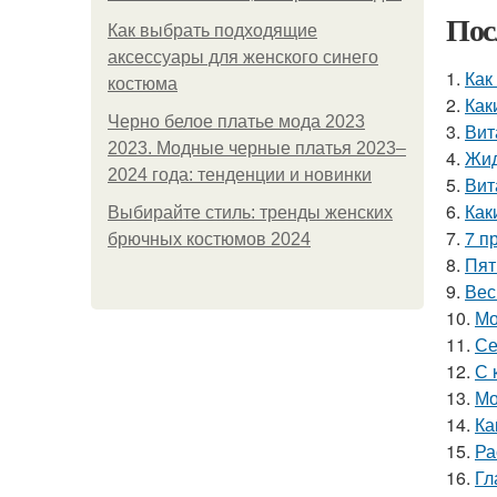
Пос
Как выбрать подходящие
аксессуары для женского синего
1.
Как
костюма
2.
Как
Черно белое платье мода 2023
3.
Вит
2023. Модные черные платья 2023–
4.
Жид
2024 года: тенденции и новинки
5.
Вит
6.
Как
Выбирайте стиль: тренды женских
7.
7 п
брючных костюмов 2024
8.
Пят
9.
Вес
10.
Мо
11.
Се
12.
С 
13.
Мо
14.
Ка
15.
Ра
16.
Гл