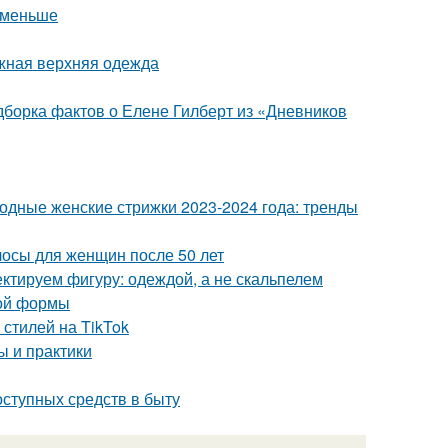
с меньше
ажная верхняя одежда
одборка фактов о Елене Гилберт из «Дневников
Модные женские стрижки 2023-2024 года: тренды
лосы для женщин после 50 лет
ктируем фигуру: одеждой, а не скальпелем
ной формы
стилей на TikTok
ы и практики
оступных средств в быту