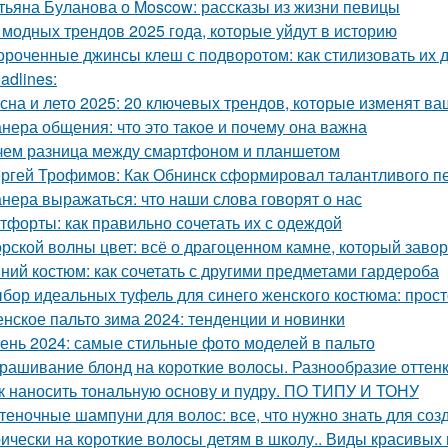
тьяна Буланова о Moscow: рассказы из жизни певицы
 модных трендов 2025 года, которые уйдут в историю
ороченные джинсы клеш с подворотом: как стилизовать их 
adlines:
сна и лето 2025: 20 ключевых трендов, которые изменят ва
нера общения: что это такое и почему она важна
чем разница между смартфоном и планшетом
ргей Трофимов: Как Обнинск сформировал талантливого п
нера выражаться: что наши слова говорят о нас
тфорты: как правильно сочетать их с одеждой
рской волны цвет: всё о драгоценном камне, который заво
ний костюм: как сочетать с другими предметами гардероба
бор идеальных туфель для синего женского костюма: прост
нское пальто зима 2024: тенденции и новинки
ень 2024: самые стильные фото моделей в пальто
рашивание блонд на короткие волосы. Разнообразие оттен
к наносить тональную основу и пудру. ПО ТИПУ И ТОНУ
теночные шампуни для волос: все, что нужно знать для соз
ически на короткие волосы детям в школу.. Виды красивых