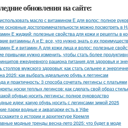
ледние обновления на сайте:
 использовать масло с витамином Е для волос: полное руко
ие основные достопримечательности можно посмотреть в Н
амин Е жидкий: полезные свойства для кожи и рецепты в к
кие витамины А и Е: все, что нужно знать о их преимущест
амин Е и витамин А для кожи лица и волос: полезные свой
ие привычки нужно изменить, чтобы стать более продуктив
ринципов ежедневного рациона питания для здоровья и эне
ь столпов мужского здоровья: как стать сильнее и энергичн
на 2025: как выбрать идеальную обувь к леггинсам
да и практичность: 3 способа сочетать леггинсы с платьями
креты носки теплых легинсов: как сделать свой образ сти
какой обувью носить леггинсы: полное руководство
дные идеи: какую обувь носить с легинсами зимой 2025
кие парки водные и аквапарки есть в Уфе
сскажите о истории и архитектуре Кремля
авные модные тренды весна-лето 2025: что будет в моде