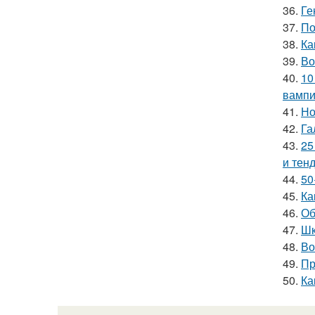
36.
Ге
37.
По
38.
Ка
39.
Во
40.
10
вамп
41.
Но
42.
Га
43.
25
и тен
44.
50
45.
Ка
46.
Об
47.
Шк
48.
Во
49.
Пр
50.
Ка