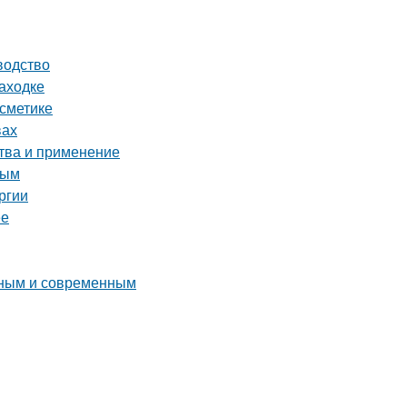
водство
аходке
осметике
вах
ства и применение
ным
ргии
ее
льным и современным