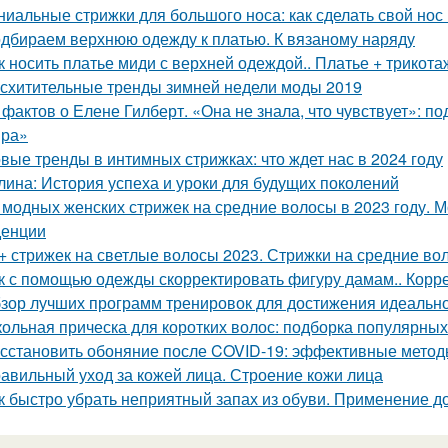
ниальные стрижки для большого носа: как сделать свой но
дбираем верхнюю одежду к платью. К вязаному наряду
к носить платье миди с верхней одеждой.. Платье + трикот
схитительные тренды зимней недели моды 2019
 фактов о Елене Гилберт. «Она не знала, что чувствует»: п
ира»
вые тренды в интимных стрижках: что ждет нас в 2024 году
лина: История успеха и уроки для будущих поколений
 модных женских стрижек на средние волосы в 2023 году. 
денции
+ стрижек на светлые волосы 2023. Стрижки на средние во
к с помощью одежды скорректировать фигуру дамам.. Корре
зор лучших программ тренировок для достижения идеаль
ольная прическа для коротких волос: подборка популярных 
сстановить обоняние после COVID-19: эффективные метод
авильный уход за кожей лица. Строение кожи лица
к быстро убрать неприятный запах из обуви. Применение д