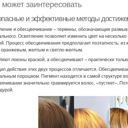
 может заинтересовать
опасные и эффективные методы достижен
ление и обесцвечивание – термины, обозначающие размыван
ального. Осветление позволяет изменить цвет на несколько 
ой. Процесс обесцвечивания предполагает поэтапность: из 
 оранжевым, желтым и светло-желтым.
ляют локоны краской, а обесцвечивают – практически тольк
ип действия этих двух процессов отличается. Обесцвечива
альным порошком. Пигмент находится в самой структуре вол
вечивании значительно травмируется волос, «пустеет». По
дурой.