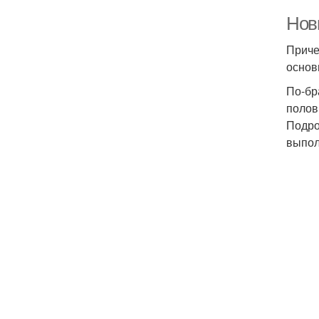
Нов
Приче
основ
По-бр
полов
Подро
выпол