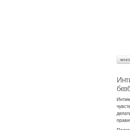
читат
Инт
без
Интим
чувст
делат
прави
Подго