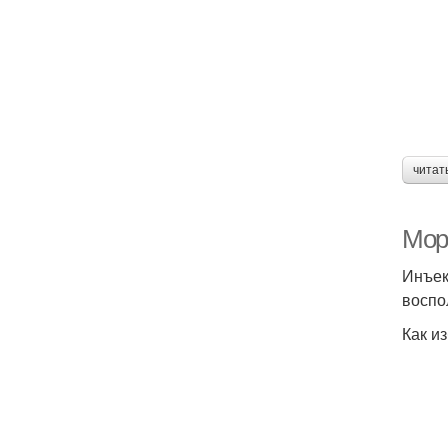
читат
Морщ
Инъек
воспо
Как и