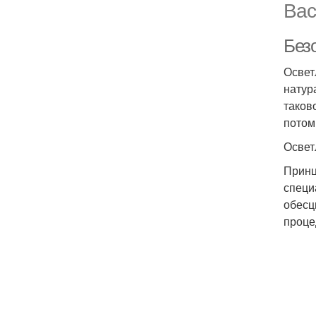
Вас
Без
Освет
натур
таков
потом
Освет
Принц
специ
обесц
проце