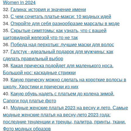
Women in 2024
32.
Галина: история и значение имени
33.
С чем сочетать платье-макси: 10 модных идей
34.
Откройте для себя разнообразие марсалы в моде
35.
Скрытые симптомы: как узнать, что с вашей
щитовидной железой что-то не так
36.
Победа над перхотью: лучшие маски для волос
37.
Галстук - идеальный подарок для мужчины: как
сделать правильный выбор
38.
Какая прическа подойдет для маленького носа.
Большой нос: каскадные стрижки
39.
Какую прическу можно сделать на короткие волосы в
школу. Хвостики и прически из них
40.
Какую обувь надеть с платьем до колена зимой.
Сапоги под платье фото
41.
Модные женские платья 2023 на весну и лето. Самые
модные женские платья на весну-лето 2023 года:
последние тенденции и тренды, палитра, принты, ткани.
Фото модных образов