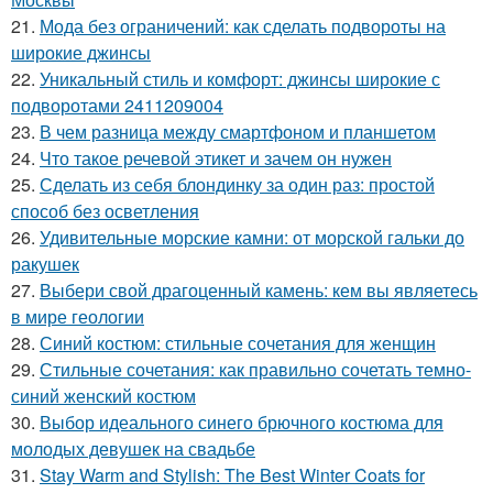
21.
Мода без ограничений: как сделать подвороты на
широкие джинсы
22.
Уникальный стиль и комфорт: джинсы широкие с
подворотами 2411209004
23.
В чем разница между смартфоном и планшетом
24.
Что такое речевой этикет и зачем он нужен
25.
Сделать из себя блондинку за один раз: простой
способ без осветления
26.
Удивительные морские камни: от морской гальки до
ракушек
27.
Выбери свой драгоценный камень: кем вы являетесь
в мире геологии
28.
Синий костюм: стильные сочетания для женщин
29.
Стильные сочетания: как правильно сочетать темно-
синий женский костюм
30.
Выбор идеального синего брючного костюма для
молодых девушек на свадьбе
31.
Stay Warm and Stylish: The Best Winter Coats for