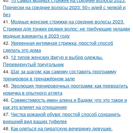
40.
10 самых модных стрижек на средние волосы 2023.
Прически на средние волосы 2023: 50+ идей с челкой и
без
41.
Модные женские стрижки на средние волосы 2023.
Стрижки для тонких редких волос: не требующие укладки
модные варианты в 2023 году
42.
Уверенная интимная стрижка: простой способ
сделать это дома
43.
12 типов женских фигур и выбор одежды.
Перевернутый треугольник
44.
Шаг за шагом: как самому составить программу
тренировок в тренажёрном зале
45.
Эволюция тренировочных программ: как превратить
новичка в опытного атлета
46.
Совместимость имен алина и Вадим: что это такое и
как это влияет на отношения
47.
Чистка кожаной обуви: простой способ сохранить
внешний вид ваших туфелек
48.
Как одеться на пиратскую вечеринку девушке.