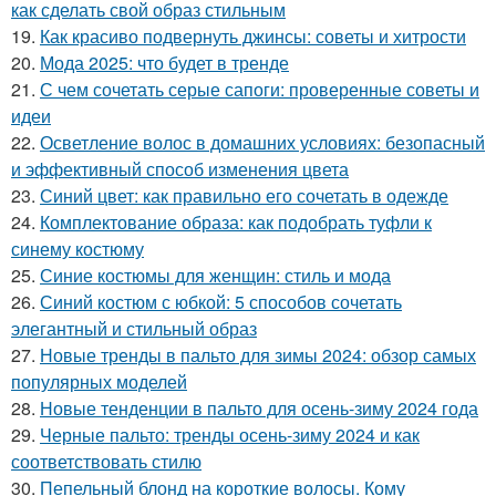
как сделать свой образ стильным
19.
Как красиво подвернуть джинсы: советы и хитрости
20.
Мода 2025: что будет в тренде
21.
С чем сочетать серые сапоги: проверенные советы и
идеи
22.
Осветление волос в домашних условиях: безопасный
и эффективный способ изменения цвета
23.
Синий цвет: как правильно его сочетать в одежде
24.
Комплектование образа: как подобрать туфли к
синему костюму
25.
Синие костюмы для женщин: стиль и мода
26.
Синий костюм с юбкой: 5 способов сочетать
элегантный и стильный образ
27.
Новые тренды в пальто для зимы 2024: обзор самых
популярных моделей
28.
Новые тенденции в пальто для осень-зиму 2024 года
29.
Черные пальто: тренды осень-зиму 2024 и как
соответствовать стилю
30.
Пепельный блонд на короткие волосы. Кому