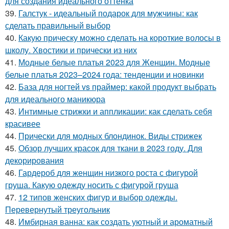
для создания идеального оттенка
39.
Галстук - идеальный подарок для мужчины: как
сделать правильный выбор
40.
Какую прическу можно сделать на короткие волосы в
школу. Хвостики и прически из них
41.
Модные белые платья 2023 для Женщин. Модные
белые платья 2023–2024 года: тенденции и новинки
42.
База для ногтей vs праймер: какой продукт выбрать
для идеального маникюра
43.
Интимные стрижки и аппликации: как сделать себя
красивее
44.
Прически для модных блондинок. Виды стрижек
45.
Обзор лучших красок для ткани в 2023 году. Для
декорирования
46.
Гардероб для женщин низкого роста с фигурой
груша. Какую одежду носить с фигурой груша
47.
12 типов женских фигур и выбор одежды.
Перевернутый треугольник
48.
Имбирная ванна: как создать уютный и ароматный