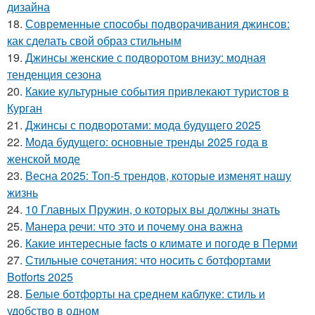
дизайна
18.
Современные способы подворачивания джинсов:
как сделать свой образ стильным
19.
Джинсы женские с подворотом внизу: модная
тенденция сезона
20.
Какие культурные события привлекают туристов в
Курган
21.
Джинсы с подворотами: мода будущего 2025
22.
Мода будущего: основные тренды 2025 года в
женской моде
23.
Весна 2025: Топ-5 трендов, которые изменят нашу
жизнь
24.
10 Главных Пружин, о которых вы должны знать
25.
Манера речи: что это и почему она важна
26.
Какие интересные facts о климате и погоде в Перми
27.
Стильные сочетания: что носить с ботфортами
Botforts 2025
28.
Белые ботфорты на среднем каблуке: стиль и
удобство в одном