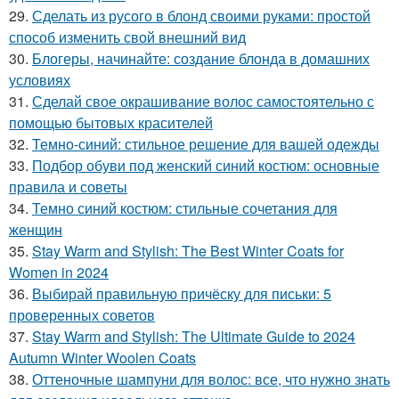
29.
Сделать из русого в блонд своими руками: простой
способ изменить свой внешний вид
30.
Блогеры, начинайте: создание блонда в домашних
условиях
31.
Сделай свое окрашивание волос самостоятельно с
помощью бытовых красителей
32.
Темно-синий: стильное решение для вашей одежды
33.
Подбор обуви под женский синий костюм: основные
правила и советы
34.
Темно синий костюм: стильные сочетания для
женщин
35.
Stay Warm and Stylish: The Best Winter Coats for
Women in 2024
36.
Выбирай правильную причёску для письки: 5
проверенных советов
37.
Stay Warm and Stylish: The Ultimate Guide to 2024
Autumn Winter Woolen Coats
38.
Оттеночные шампуни для волос: все, что нужно знать