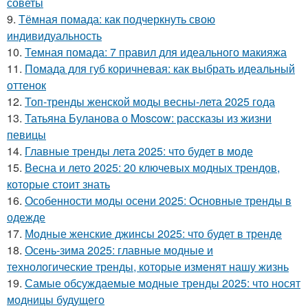
советы
9.
Тёмная помада: как подчеркнуть свою
индивидуальность
10.
Темная помада: 7 правил для идеального макияжа
11.
Помада для губ коричневая: как выбрать идеальный
оттенок
12.
Топ-тренды женской моды весны-лета 2025 года
13.
Татьяна Буланова о Moscow: рассказы из жизни
певицы
14.
Главные тренды лета 2025: что будет в моде
15.
Весна и лето 2025: 20 ключевых модных трендов,
которые стоит знать
16.
Особенности моды осени 2025: Основные тренды в
одежде
17.
Модные женские джинсы 2025: что будет в тренде
18.
Осень-зима 2025: главные модные и
технологические тренды, которые изменят нашу жизнь
19.
Самые обсуждаемые модные тренды 2025: что носят
модницы будущего