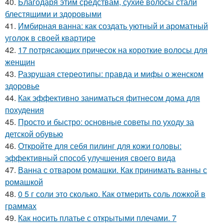
40.
Благодаря этим средствам, сухие волосы стали
блестящими и здоровыми
41.
Имбирная ванна: как создать уютный и ароматный
уголок в своей квартире
42.
17 потрясающих причесок на короткие волосы для
женщин
43.
Разрушая стереотипы: правда и мифы о женском
здоровье
44.
Как эффективно заниматься фитнесом дома для
похудения
45.
Просто и быстро: основные советы по уходу за
детской обувью
46.
Откройте для себя пилинг для кожи головы:
эффективный способ улучшения своего вида
47.
Ванна с отваром ромашки. Как принимать ванны с
ромашкой
48.
0 5 г соли это сколько. Как отмерить соль ложкой в
граммах
49.
Как носить платье с открытыми плечами. 7