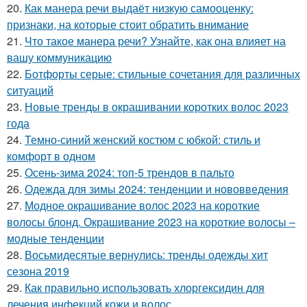
20.
Как манера речи выдаёт низкую самооценку:
признаки, на которые стоит обратить внимание
21.
Что такое манера речи? Узнайте, как она влияет на
вашу коммуникацию
22.
Ботфорты серые: стильные сочетания для различных
ситуаций
23.
Новые тренды в окрашивании коротких волос 2023
года
24.
Темно-синий женский костюм с юбкой: стиль и
комфорт в одном
25.
Осень-зима 2024: топ-5 трендов в пальто
26.
Одежда для зимы 2024: тенденции и нововведения
27.
Модное окрашивание волос 2023 на короткие
волосы блонд. Окрашивание 2023 на короткие волосы –
модные тенденции
28.
Восьмидесятые вернулись: тренды одежды хит
сезона 2019
29.
Как правильно использовать хлоргексидин для
лечения инфекций кожи и волос