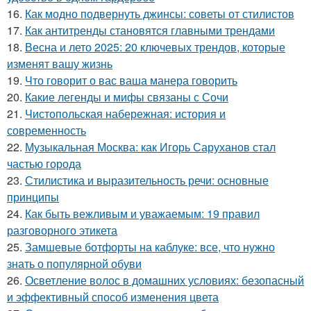
16.
Как модно подвернуть джинсы: советы от стилистов
17.
Как антитренды становятся главными трендами
18.
Весна и лето 2025: 20 ключевых трендов, которые
изменят вашу жизнь
19.
Что говорит о вас ваша манера говорить
20.
Какие легенды и мифы связаны с Сочи
21.
Чистопольская набережная: история и
современность
22.
Музыкальная Москва: как Игорь Саруханов стал
частью города
23.
Стилистика и выразительность речи: основные
принципы
24.
Как быть вежливым и уважаемым: 19 правил
разговорного этикета
25.
Замшевые ботфорты на каблуке: все, что нужно
знать о популярной обуви
26.
Осветление волос в домашних условиях: безопасный
и эффективный способ изменения цвета