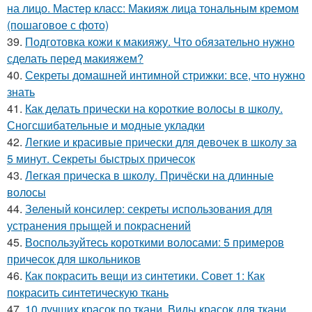
на лицо. Мастер класс: Макияж лица тональным кремом
(пошаговое с фото)
39.
Подготовка кожи к макияжу. Что обязательно нужно
сделать перед макияжем?
40.
Секреты домашней интимной стрижки: все, что нужно
знать
41.
Как делать прически на короткие волосы в школу.
Сногсшибательные и модные укладки
42.
Легкие и красивые прически для девочек в школу за
5 минут. Секреты быстрых причесок
43.
Легкая прическа в школу. Причёски на длинные
волосы
44.
Зеленый консилер: секреты использования для
устранения прыщей и покраснений
45.
Воспользуйтесь короткими волосами: 5 примеров
причесок для школьников
46.
Как покрасить вещи из синтетики. Совет 1: Как
покрасить синтетическую ткань
47.
10 лучших красок по ткани. Виды красок для ткани