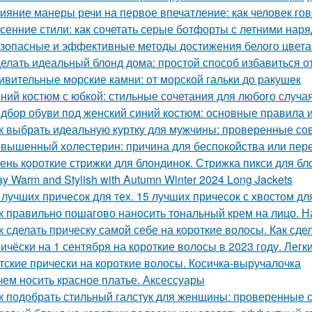
ияние манеры речи на первое впечатление: как человек гов
сенние стили: как сочетать серые ботфорты с летними нар
зопасные и эффективные методы достижения белого цвета
елать идеальный блонд дома: простой способ избавиться 
ивительные морские камни: от морской гальки до ракушек
ний костюм с юбкой: стильные сочетания для любого случа
дбор обуви под женский синий костюм: основные правила 
к выбрать идеальную куртку для мужчины: проверенные со
вышенный холестерин: причина для беспокойства или пер
ень короткие стрижки для блондинок. Стрижка пикси для бл
ay Warm and Stylish with Autumn Winter 2024 Long Jackets
 лучших причесок для тех. 15 лучших причесок с хвостом д
к правильно пошагово наносить тональный крем на лицо. 
к сделать прическу самой себе на короткие волосы. Как сде
ичёски на 1 сентября на короткие волосы в 2023 году. Лег
тские прически на короткие волосы. Косичка-выручалочка
чем носить красное платье. Аксессуары
к подобрать стильный галстук для женщины: проверенные 