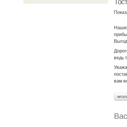
Тос
Показ
Наших
прибы
Выгод
Дорог
ведь 
Уважа
поста
вам вс
читат
Вас