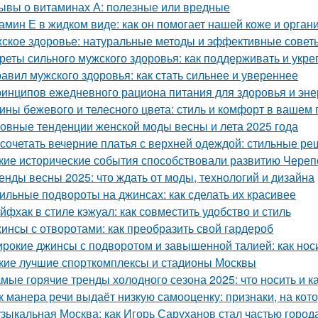
ывы о витаминах А: полезные или вредные
амин Е в жидком виде: как он помогает нашей коже и орган
ское здоровье: натуральные методы и эффективные совет
реты сильного мужского здоровья: как поддерживать и укре
равил мужского здоровья: как стать сильнее и увереннее
ринципов ежедневного рациона питания для здоровья и эне
ины бежевого и телесного цвета: стиль и комфорт в вашем
овные тенденции женской моды весны и лета 2025 года
 сочетать вечерние платья с верхней одеждой: стильные р
кие исторические события способствовали развитию Чере
енды весны 2025: что ждать от моды, технологий и дизайна
ильные подвороты на джинсах: как сделать их красивее
йфхак в стиле кэжуал: как совместить удобство и стиль
инсы с отворотами: как преобразить свой гардероб
рокие джинсы с подворотом и завышенной талией: как нос
кие лучшие спорткомплексы и стадионы Москвы
мые горячие тренды холодного сезона 2025: что носить и к
к манера речи выдаёт низкую самооценку: признаки, на кот
зыкальная Москва: как Игорь Саруханов стал частью город