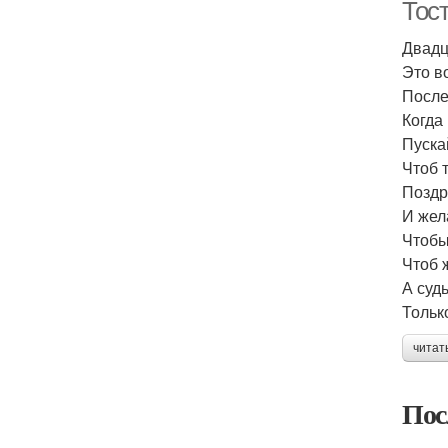
Тос
Двадц
Это в
После
Когда
Пуска
Чтоб 
Поздр
И жел
Чтобы
Чтоб 
А суд
Тольк
читат
Пос