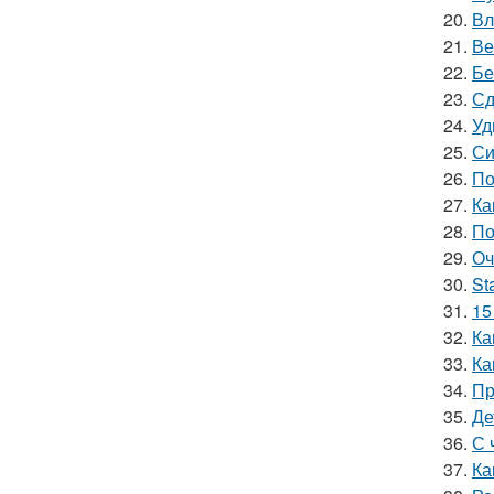
20.
Вл
21.
Ве
22.
Бе
23.
Сд
24.
Уд
25.
Си
26.
По
27.
Ка
28.
По
29.
Оч
30.
St
31.
15
32.
Ка
33.
Ка
34.
Пр
35.
Де
36.
С 
37.
Ка