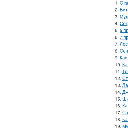
1.
Отз
2.
Вит
3.
Муж
4.
Сек
5.
5 п
6.
7 п
7.
Лос
8.
Осн
9.
Как
10.
Ка
11.
Тр
12.
Ст
13.
Ла
14.
Дж
15.
Ши
16.
Ка
17.
Са
18.
Ка
19.
Му