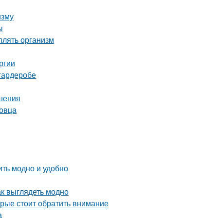
изму
ы
плять организм
ргии
 гардеробе
ешения
повца
ить модно и удобно
ак выглядеть модно
орые стоит обратить внимание
а