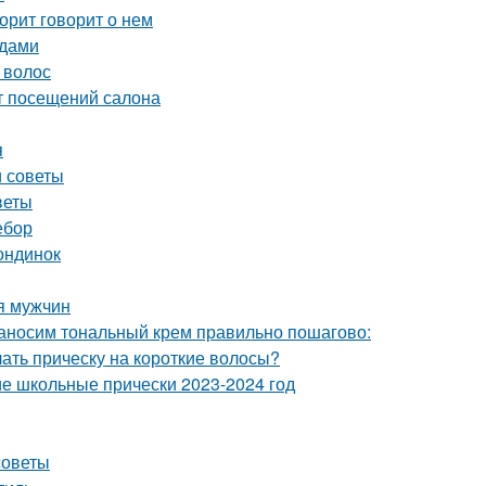
орит говорит о нем
ядами
 волос
от посещений салона
я
и советы
веты
ебор
ондинок
ля мужчин
Наносим тональный крем правильно пошагово:
лать прическу на короткие волосы?
кие школьные прически 2023-2024 год
советы