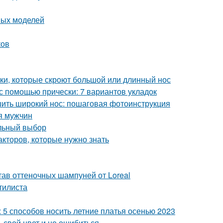
ных моделей
ков
жки, которые скроют большой или длинный нос
 с помощью прически: 7 вариантов укладок
шить широкий нос: пошаговая фотоинструкция
ля мужчин
ильный выбор
акторов, которые нужно знать
тав оттеночных шампуней от Loreal
стилиста
: 5 способов носить летние платья осенью 2023
 свой цвет и не ошибиться