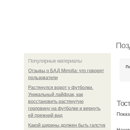
Поз
Популярные материалы
П
Отзывы о БАД Mirrolla: что говорят
пользователи
Растянулся ворот у футболки.
Уникальный лайфхак, как
восстановить растянутую
Тос
горловину на футболке и вернуть
Показ
ей прежний вид
Какой ширины должен быть галстук
Наших