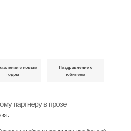
равления с новым
Поздравление с
годом
юбилеем
ому партнеру в прозе
ия .
Желаем дальнейшего процветания, еще большей