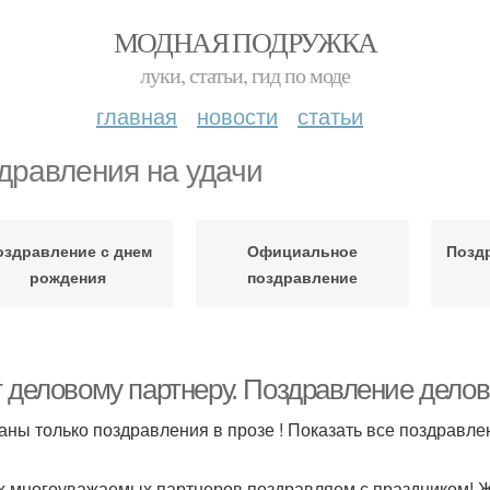
МОДНАЯ ПОДРУЖКА
луки, статьи, гид по моде
главная
новости
статьи
дравления на удачи
оздравление с днем
Официальное
Позд
рождения
поздравление
т деловому партнеру. Поздравление делов
аны только поздравления в прозе ! Показать все поздравлен
 многоуважаемых партнеров поздравляем с праздником! 