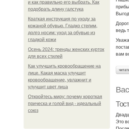
и как правильно его выбрать. Как
прибы
подобрать длину галстука
Выгод
Краткая инструкция по уходу за
Дорог
кожаной обувью. Гладко стелим,
ведь 
долго носим: уход за обувью из
Уважа
гладкой кожи
поста
Осень 2024: тренды женских курток
вам вс
для всех стилей
Как улучшить кровообращение на
читат
лице. Какая маска улучшит
кровообращение, увлажнит и
Вас
улучшит цвет лица
Откройтесь миру: почему короткая
Тос
прическа и голой вид - идеальный
союз
Двадц
Это в
После