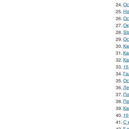
24.
Ос
25.
Но
26.
Ос
27.
Ок
28.
St
29.
Ос
30.
Ка
31.
Ка
32.
Ка
33.
15
34.
Га
35.
Ос
36.
Ле
37.
По
38.
Пр
39.
Ка
40.
10
41.
С 
42.
Бл