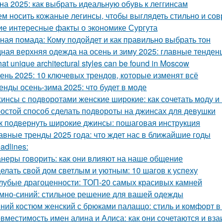
на 2025: как выбрать идеальную обувь к леггинсам
ем носить кожаные легинсы, чтобы выглядеть стильно и со
ие интересные факты о экономике Сургута
ная помада: Кому подойдет и как правильно выбрать тон
ная верхняя одежда на осень и зиму 2025: главные тенден
at unique architectural styles can be found in Moscow
ень 2025: 10 ключевых трендов, которые изменят всё
енды осень-зима 2025: что будет в моде
инсы с подворотами женские широкие: как сочетать моду и
остой способ сделать подвороты на джинсах для девушки
к подвернуть широкие джинсы: пошаговая инструкция
авные тренды 2025 года: что ждет нас в ближайшие годы
adlines:
неры говорить: как они влияют на наше общение
елать свой дом светлым и уютным: 10 шагов к успеху
лубые драгоценности: ТОП-20 самых красивых камней
мно-синий: стильное решение для вашей одежды
ний костюм женский с брюками палаццо: стиль и комфорт в
вместимость имен алина и Алиса: как они сочетаются и вз