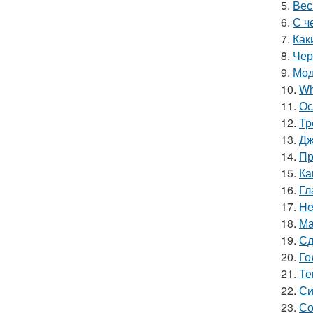
5.
Вес
6.
С ч
7.
Как
8.
Чер
9.
Мод
10.
Wh
11.
Ос
12.
Тр
13.
Дж
14.
Пр
15.
Ка
16.
Гл
17.
He
18.
Ма
19.
Сд
20.
Го
21.
Те
22.
Си
23.
Со