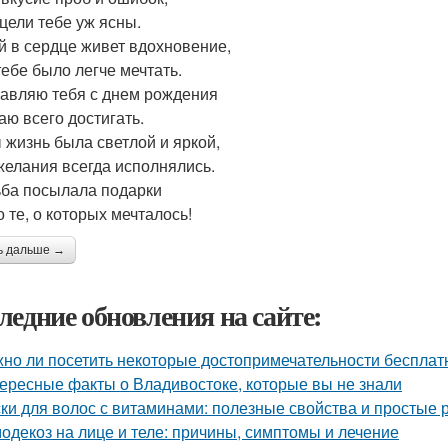
 цели тебе уж ясны.
й в сердце живет вдохновение,
тебе было легче мечтать.
авляю тебя с днем рождения
аю всего достигать.
 жизнь была светлой и яркой,
желания всегда исполнялись.
ьба посылала подарки
о те, о которых мечталось!
ь дальше →
ледние обновления на сайте:
но ли посетить некоторые достопримечательности бесплат
ересные факты о Владивостоке, которые вы не знали
ки для волос с витаминами: полезные свойства и простые 
одекоз на лице и теле: причины, симптомы и лечение