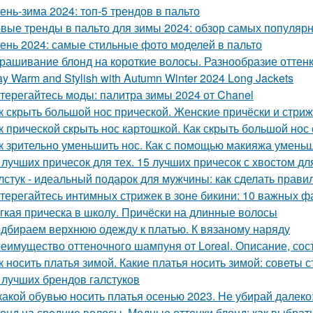
ень-зима 2024: топ-5 трендов в пальто
вые тренды в пальто для зимы 2024: обзор самых популяр
ень 2024: самые стильные фото моделей в пальто
рашивание блонд на короткие волосы. Разнообразие оттен
ay Warm and Stylish with Autumn Winter 2024 Long Jackets
терегайтесь моды: палитра зимы 2024 от Chanel
к скрыть большой нос прической. Женские причёски и стри
к прической скрыть нос картошкой. Как скрыть большой нос
к зрительно уменьшить нос. Как с помощью макияжа умень
 лучших причесок для тех. 15 лучших причесок с хвостом д
лстук - идеальный подарок для мужчины: как сделать прав
терегайтесь интимных стрижек в зоне бикини: 10 важных ф
гкая прическа в школу. Причёски на длинные волосы
дбираем верхнюю одежду к платью. К вязаному наряду
еимущество оттеночного шампуня от Loreal. Описание, сос
к носить платья зимой. Какие платья носить зимой: советы 
 лучших брендов галстуков
какой обувью носить платья осенью 2023. Не убирай далеко
онд на средние волосы. Модные оттенки блонд: как выбрать