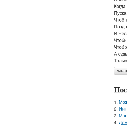
Когда
Пуска
Чтоб 
Поздр
И жел
Чтобы
Чтоб 
А суд
Тольк
читат
Пос
1.
Мож
2.
Инт
3.
Мас
4.
Дем