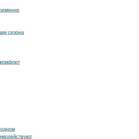
временно
ции сезона
 комфорт
 одном
аимодействуют