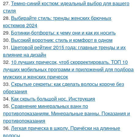
27.
Темно-синий костюм: идеальный выбор для вашего
стиля
28.
Выбирайте стиль: тренды женских брючных
костюмов 2024
29.
Ботинки-ботфорты: к чему они и как их носить
30.
Высокий воротник: стиль и комфорт в одном
31.
Цветовой рейтинг 2015 года: главные тренды и их
влияние на дизайн
32.
10 лучших причесок, чтоб скорректировать. ТОП 10
лучших мобильных программ и приложений для подбора
мужских и женских причесок
33.
Скрытые секреты: как сделать волосы короче без
обрезания
34.
Как скрыть большой нос. Инструкция
35.
Сравнение минеральных ванн по
противопоказаниям. Минеральные ванны. Показания и
противопоказания
36.
Легкая прическа в школу. Причёски на длинные
волосы