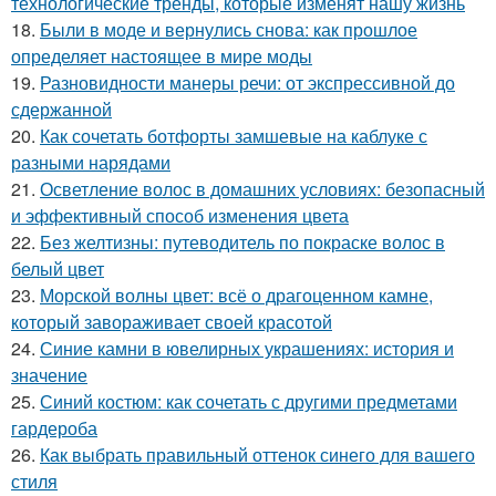
технологические тренды, которые изменят нашу жизнь
18.
Были в моде и вернулись снова: как прошлое
определяет настоящее в мире моды
19.
Разновидности манеры речи: от экспрессивной до
сдержанной
20.
Как сочетать ботфорты замшевые на каблуке с
разными нарядами
21.
Осветление волос в домашних условиях: безопасный
и эффективный способ изменения цвета
22.
Без желтизны: путеводитель по покраске волос в
белый цвет
23.
Морской волны цвет: всё о драгоценном камне,
который завораживает своей красотой
24.
Синие камни в ювелирных украшениях: история и
значение
25.
Синий костюм: как сочетать с другими предметами
гардероба
26.
Как выбрать правильный оттенок синего для вашего
стиля