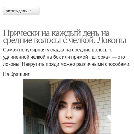
читать дальше →
Прически для узкого
Мужские прически
лица
Прически на каждый день на
средние волосы с челкой. Локоны
Прически для
Прически на жидкие
Самая популярная укладка на средние волосы с
вытянутого лица
волосы
удлиненной челкой на бок или прямой «шторка» — это
локоны. Накрутить пряди можно различными способами.
На брашинг
Прически для тонких
Прически на
волос
утонченные волосы
Прически на длинные
Женские прически
волосы