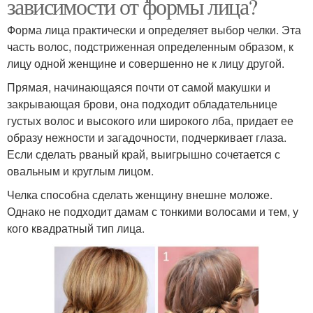
зависимости от формы лица?
Задорная прическа
Прическа в стиле
Форма лица практически и определяет выбор челки. Эта
часть волос, подстриженная определенным образом, к
лицу одной женщине и совершенно не к лицу другой.
Прямая, начинающаяся почти от самой макушки и
Прически с букли
Прическа с буклями
закрывающая брови, она подходит обладательнице
густых волос и высокого или широкого лба, придает ее
образу нежности и загадочности, подчеркивает глаза.
Если сделать рваный край, выигрышно сочетается с
Прически для больших
Прическа в школу
овальным и круглым лицом.
принцесс
Челка способна сделать женщину внешне моложе.
Однако не подходит дамам с тонкими волосами и тем, у
кого квадратный тип лица.
Прически с челкой
Красивые прически