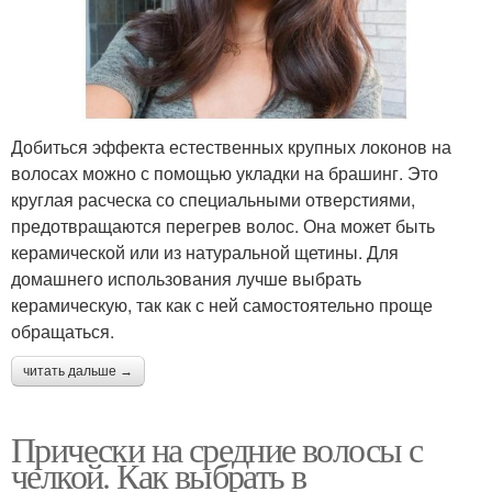
Прически с длинными
Современные прически
волосами
Добиться эффекта естественных крупных локонов на
Модные прически
Высокие прически
волосах можно с помощью укладки на брашинг. Это
круглая расческа со специальными отверстиями,
предотвращаются перегрев волос. Она может быть
керамической или из натуральной щетины. Для
домашнего использования лучше выбрать
Ежедневные прически
Высокий бант
керамическую, так как с ней самостоятельно проще
обращаться.
читать дальше →
Прическа на короткие
Практичные прически
волосы
Прически на средние волосы с
челкой. Как выбрать в