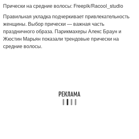
Прически на средние волосы: Freepik/Racool_studio
Правильная укладка подчеркивает привлекательность
Объемная прическа
Прическа с косой
женщины. Выбор прически — важная часть
праздничного образа. Парикмахеры Алекс Браун и
Жюстин Марьян показали трендовые прически на
средние волосы.
Простые прически
Греческая прическа
Прическа при помощи
Прическа на основе
Вечерние прически
Прически с хвостом