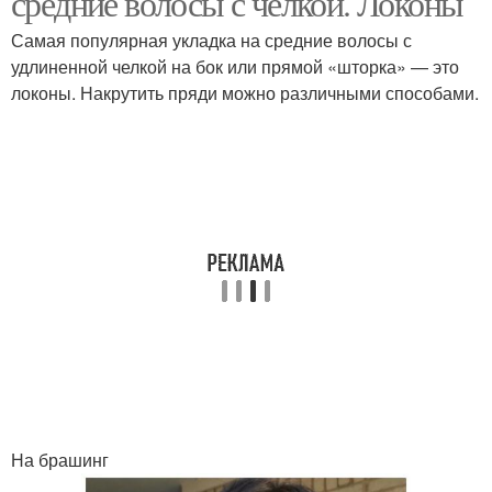
средние волосы с челкой. Локоны
Самая популярная укладка на средние волосы с
удлиненной челкой на бок или прямой «шторка» — это
Прическа на средние
локоны. Накрутить пряди можно различными способами.
Высокая прическа
волосы
Прическа с челкой
Объемная прическа
Прическа с косой
Простые прически
Прически на короткие
На брашинг
волосы