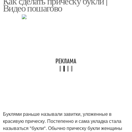
Как сделать прическу букли |
Видео пошагово
Букли на длинные
Букли на средние
волосы
волосы
Прическа на длинные
Букли в стиле
волосы
Буклями раньше называли завитки, уложенные в
красивую прическу. Постепенно и сама укладка стала
называться "букли". Обычно прическу букли женщины