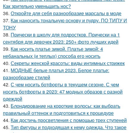
Как зрительно уменьшить нос?
36.
Откройте для себя разнообразие марсалы в моде
37.
Как наносить тональную основу и пудру. ПО ТИПУ И
ТОНУ
38.
Прически в школу для подростков. Прически на 1
сентября для девочек 2023: 250+ фото лучших идей
39.
Как носить платье зимой. Платье зимой: 4
небанальных (и теплых) способа его носить
40.
Секреты женской красоты: виды интимных стрижек
41.
МОДНЫЕ белые платья 2023. Белое платье:
разнообразие стилей
42.
С чем носить ботфорты в текущем сезоне. С чем
носить ботфорты в 2023: 47 модных образов с разной
одеждой
43.
Блондирование на короткие волосы: как выбрать
правильный оттенок и подготовиться к процедуре
44.
Как достичь просветления с помощью трех ступеней
45.
Тип фигуры и подходящая к нему одежда. Что такое