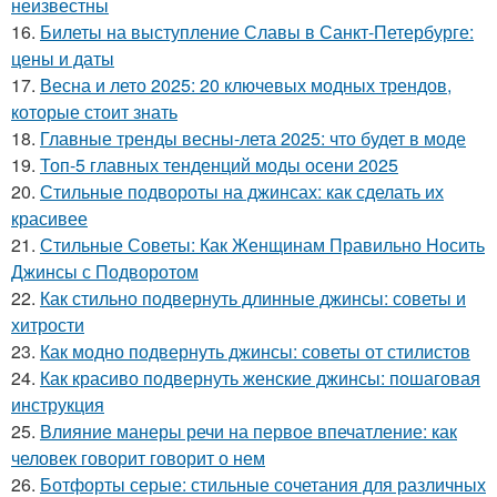
неизвестны
16.
Билеты на выступление Славы в Санкт-Петербурге:
цены и даты
17.
Весна и лето 2025: 20 ключевых модных трендов,
которые стоит знать
18.
Главные тренды весны-лета 2025: что будет в моде
19.
Топ-5 главных тенденций моды осени 2025
20.
Стильные подвороты на джинсах: как сделать их
красивее
21.
Стильные Советы: Как Женщинам Правильно Носить
Джинсы с Подворотом
22.
Как стильно подвернуть длинные джинсы: советы и
хитрости
23.
Как модно подвернуть джинсы: советы от стилистов
24.
Как красиво подвернуть женские джинсы: пошаговая
инструкция
25.
Влияние манеры речи на первое впечатление: как
человек говорит говорит о нем
26.
Ботфорты серые: стильные сочетания для различных