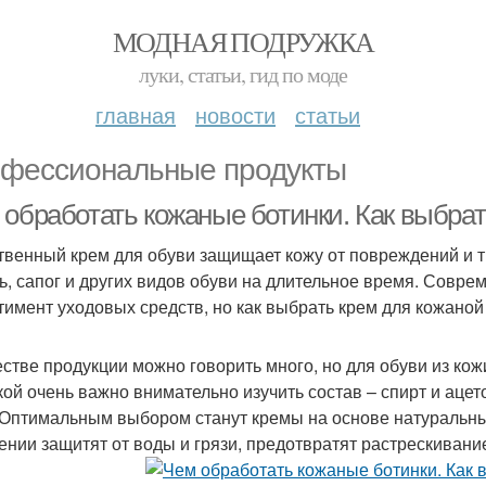
МОДНАЯ ПОДРУЖКА
луки, статьи, гид по моде
главная
новости
статьи
фессиональные продукты
 обработать кожаные ботинки. Как выбрат
твенный крем для обуви защищает кожу от повреждений и 
ь, сапог и других видов обуви на длительное время. Совр
тимент уходовых средств, но как выбрать крем для кожано
естве продукции можно говорить много, но для обуви из кож
кой очень важно внимательно изучить состав – спирт и ацет
 Оптимальным выбором станут кремы на основе натуральны
ении защитят от воды и грязи, предотвратят растрескивани