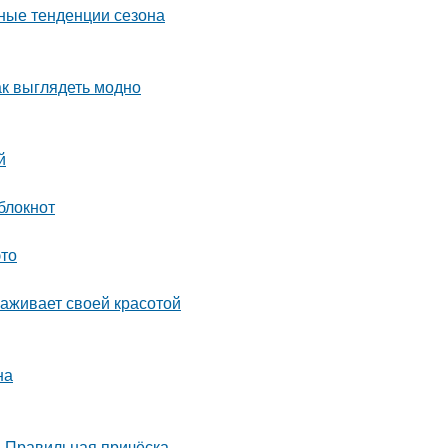
дные тенденции сезона
ак выглядеть модно
й
блокнот
это
раживает своей красотой
на
. Правильная причёска