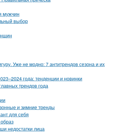
ля мужчин
ильный выбор
енщин
уру. Уже не модно: 7 антитрендов сезона и их
023–2024 года: тенденции и новинки
главных трендов года
ции
сезонные и зимние тренды
ант для себя
 образ
аши недостатки лица