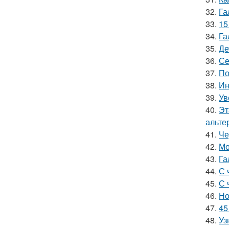
32.
Га
33.
15
34.
Га
35.
Де
36.
Се
37.
По
38.
Ин
39.
Ув
40.
Эт
альте
41.
Че
42.
Мо
43.
Га
44.
С 
45.
С 
46.
Но
47.
45
48.
Уз