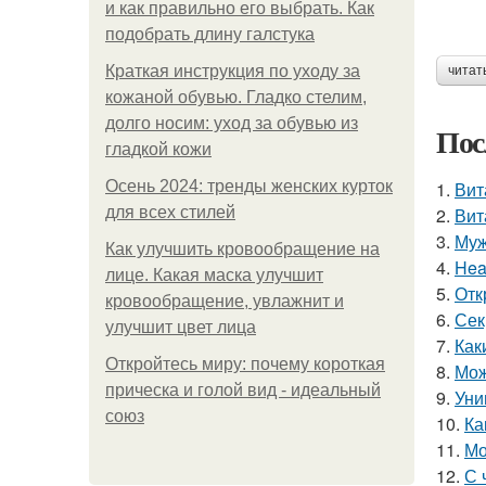
и как правильно его выбрать. Как
подобрать длину галстука
Краткая инструкция по уходу за
читат
кожаной обувью. Гладко стелим,
долго носим: уход за обувью из
Пос
гладкой кожи
Осень 2024: тренды женских курток
1.
Вит
для всех стилей
2.
Вит
3.
Муж
Как улучшить кровообращение на
4.
Hea
лице. Какая маска улучшит
5.
Отк
кровообращение, увлажнит и
6.
Сек
улучшит цвет лица
7.
Как
Откройтесь миру: почему короткая
8.
Мож
прическа и голой вид - идеальный
9.
Уни
союз
10.
Ка
11.
Мо
12.
С 