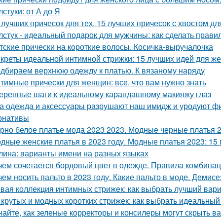
лстуки: от А до Я
 лучших причесок для тех. 15 лучших причесок с хвостом д
лстук - идеальный подарок для мужчины: как сделать прав
тские прически на короткие волосы. Косичка-выручалочка
креты идеальной интимной стрижки: 15 лучших идей для ж
дбираем верхнюю одежду к платью. К вязаному наряду
тимные прически для женщин: все, что вам нужно знать
еренные шаги к идеальному карандашному макияжу глаз
а одежда и аксессуары разрушают наш имидж и уродуют фиг
рнативы
рно белое платье мода 2023 2023. Модные черные платья 2
дные женские платья в 2023 году. Модные платья 2023: 15 
лина: варианты имени на разных языках
чем сочетается бордовый цвет в одежде. Правила комбина
чем носить пальто в 2023 году. Какие пальто в моде. Деми
вая коллекция интимных стрижек: как выбрать лучший вари
 крутых и модных коротких стрижек: как выбрать идеальный
найте, как зеленые корректоры и консилеры могут скрыть в