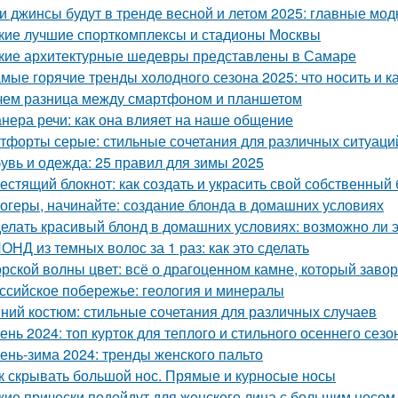
и джинсы будут в тренде весной и летом 2025: главные мо
кие лучшие спорткомплексы и стадионы Москвы
кие архитектурные шедевры представлены в Самаре
мые горячие тренды холодного сезона 2025: что носить и к
чем разница между смартфоном и планшетом
нера речи: как она влияет на наше общение
тфорты серые: стильные сочетания для различных ситуаци
увь и одежда: 25 правил для зимы 2025
естящий блокнот: как создать и украсить свой собственный 
огеры, начинайте: создание блонда в домашних условиях
елать красивый блонд в домашних условиях: возможно ли 
ОНД из темных волос за 1 раз: как это сделать
рской волны цвет: всё о драгоценном камне, который заво
ссийское побережье: геология и минералы
ний костюм: стильные сочетания для различных случаев
ень 2024: топ курток для теплого и стильного осеннего сезо
ень-зима 2024: тренды женского пальто
к скрывать большой нос. Прямые и курносые носы
кие прически подойдут для женского лица с большим носом