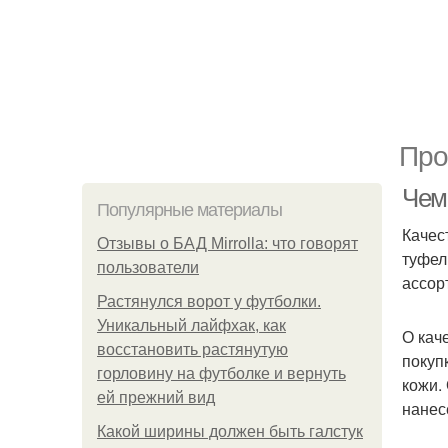
Про
Чем
Популярные материалы
Качес
Отзывы о БАД Mirrolla: что говорят
туфел
пользователи
ассор
Растянулся ворот у футболки.
Уникальный лайфхак, как
О кач
восстановить растянутую
покуп
горловину на футболке и вернуть
кожи.
ей прежний вид
нанес
Какой ширины должен быть галстук