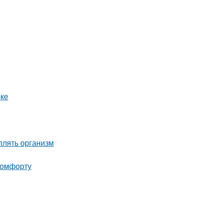
еке
плять организм
 комфорту