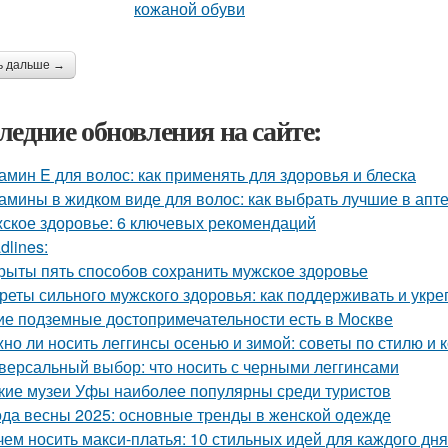
ь дальше →
ледние обновления на сайте:
амин E для волос: как применять для здоровья и блеска
амины в жидком виде для волос: как выбрать лучшие в апт
ское здоровье: 6 ключевых рекомендаций
dlines:
рыты пять способов сохранить мужское здоровье
реты сильного мужского здоровья: как поддерживать и укре
ие подземные достопримечательности есть в Москве
но ли носить леггинсы осенью и зимой: советы по стилю и
версальный выбор: что носить с черными леггинсами
кие музеи Уфы наиболее популярны среди туристов
да весны 2025: основные тренды в женской одежде
чем носить макси-платья: 10 стильных идей для каждого дня