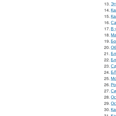
13.
Эт
14.
Ка
15.
Ка
16.
Са
17.
В 
18.
Ма
19.
Бо
20.
Об
21.
Бл
22.
Бл
23.
Сд
24.
БЛ
25.
Мо
26.
Ро
27.
Си
28.
Ос
29.
Ос
30.
Ка
31.
Ка