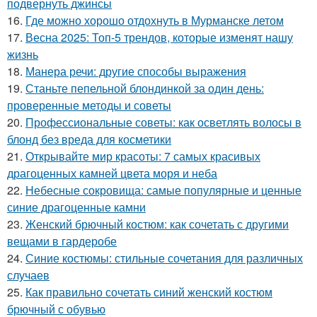
подвернуть джинсы
16.
Где можно хорошо отдохнуть в Мурманске летом
17.
Весна 2025: Топ-5 трендов, которые изменят нашу
жизнь
18.
Манера речи: другие способы выражения
19.
Станьте пепельной блондинкой за один день:
проверенные методы и советы
20.
Профессиональные советы: как осветлять волосы в
блонд без вреда для косметики
21.
Открывайте мир красоты: 7 самых красивых
драгоценных камней цвета моря и неба
22.
Небесные сокровища: самые популярные и ценные
синие драгоценные камни
23.
Женский брючный костюм: как сочетать с другими
вещами в гардеробе
24.
Синие костюмы: стильные сочетания для различных
случаев
25.
Как правильно сочетать синий женский костюм
брючный с обувью