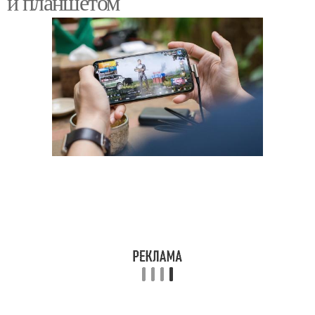
и планшетом
Разница между
Разница между
дизайном
гигиенической помадой
Разница между
Разница между ос
психологией
Разница между
Разница между гитарой
овсянкой
Разница между
Разница между
метеоритом
фантомом