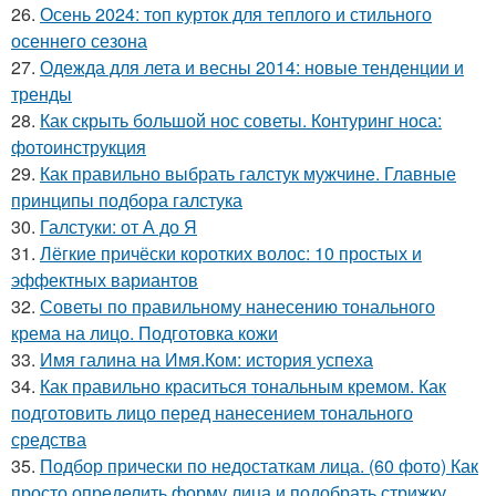
26.
Осень 2024: топ курток для теплого и стильного
осеннего сезона
27.
Одежда для лета и весны 2014: новые тенденции и
тренды
28.
Как скрыть большой нос советы. Контуринг носа:
фотоинструкция
29.
Как правильно выбрать галстук мужчине. Главные
принципы подбора галстука
30.
Галстуки: от А до Я
31.
Лёгкие причёски коротких волос: 10 простых и
эффектных вариантов
32.
Советы по правильному нанесению тонального
крема на лицо. Подготовка кожи
33.
Имя галина на Имя.Ком: история успеха
34.
Как правильно краситься тональным кремом. Как
подготовить лицо перед нанесением тонального
средства
35.
Подбор прически по недостаткам лица. (60 фото) Как
просто определить форму лица и подобрать стрижку