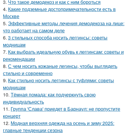
3.
Что такое демодекоз и как с ним бороться
4.
Какие подземные достопримечательности есть в
Москве
5.
Эффективные методы лечения демодекоза на лице:
что работает на самом деле
6.
3 стильных способа носить леггинсы: советы
модницам
7.
Как выбрать идеальную обувь к леггинсам: советы и
рекомендации
8.
С чем носить кожаные легинсы, чтобы выглядеть
стильно и современно
9.
Как стильно носить леггинсы с туфлями: советы
модницам
10.
Тёмная помада: как подчеркнуть свою
индивидуальность
11.
Группа 'Слава' приедет в Барнаул: не пропустите
концерт
12.
Модная верхняя одежда на осень и зиму 2025:
главные тенденции сезона