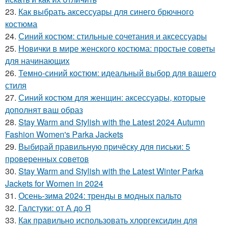
23.
Как выбрать аксессуары для синего брючного
костюма
24.
Синий костюм: стильные сочетания и аксессуары
25.
Новички в мире женского костюма: простые советы
для начинающих
26.
Темно-синий костюм: идеальный выбор для вашего
стиля
27.
Синий костюм для женщин: аксессуары, которые
дополнят ваш образ
28.
Stay Warm and Stylish with the Latest 2024 Autumn
Fashion Women's Parka Jackets
29.
Выбирай правильную причёску для письки: 5
проверенных советов
30.
Stay Warm and Stylish with the Latest Winter Parka
Jackets for Women in 2024
31.
Осень-зима 2024: тренды в модных пальто
32.
Галстуки: от А до Я
33.
Как правильно использовать хлоргексидин для