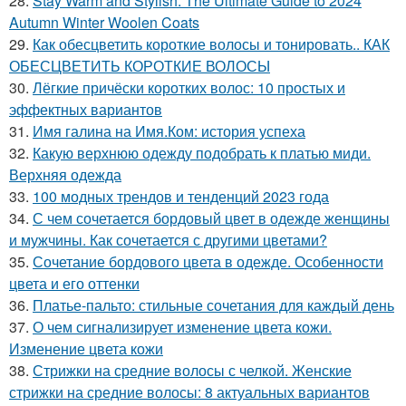
28.
Stay Warm and Stylish: The Ultimate Guide to 2024
Autumn Winter Woolen Coats
29.
Как обесцветить короткие волосы и тонировать.. КАК
ОБЕСЦВЕТИТЬ КОРОТКИЕ ВОЛОСЫ
30.
Лёгкие причёски коротких волос: 10 простых и
эффектных вариантов
31.
Имя галина на Имя.Ком: история успеха
32.
Какую верхнюю одежду подобрать к платью миди.
Верхняя одежда
33.
100 модных трендов и тенденций 2023 года
34.
С чем сочетается бордовый цвет в одежде женщины
и мужчины. Как сочетается с другими цветами?
35.
Сочетание бордового цвета в одежде. Особенности
цвета и его оттенки
36.
Платье-пальто: стильные сочетания для каждый день
37.
О чем сигнализирует изменение цвета кожи.
Изменение цвета кожи
38.
Стрижки на средние волосы с челкой. Женские
стрижки на средние волосы: 8 актуальных вариантов