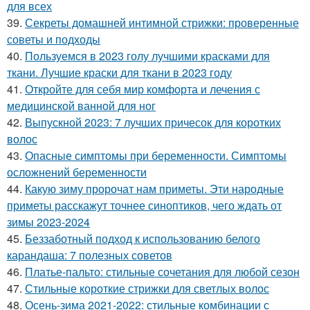
для всех
39.
Секреты домашней интимной стрижки: проверенные
советы и подходы
40.
Пользуемся в 2023 голу лучшими красками для
ткани. Лучшие краски для ткани в 2023 году
41.
Откройте для себя мир комфорта и лечения с
медицинской ванной для ног
42.
Выпускной 2023: 7 лучших причесок для коротких
волос
43.
Опасные симптомы при беременности. Симптомы
осложнений беременности
44.
Какую зиму пророчат нам приметы. Эти народные
приметы расскажут точнее синоптиков, чего ждать от
зимы 2023-2024
45.
Беззаботный подход к использованию белого
карандаша: 7 полезных советов
46.
Платье-пальто: стильные сочетания для любой сезон
47.
Стильные короткие стрижки для светлых волос
48.
Осень-зима 2021-2022: стильные комбинации с