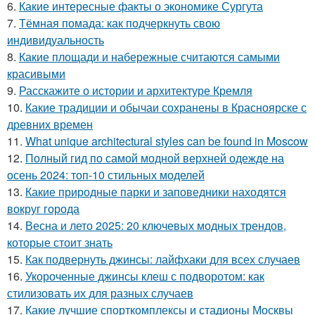
6.
Какие интересные факты о экономике Сургута
7.
Тёмная помада: как подчеркнуть свою
индивидуальность
8.
Какие площади и набережные считаются самыми
красивыми
9.
Расскажите о истории и архитектуре Кремля
10.
Какие традиции и обычаи сохранены в Красноярске с
древних времен
11.
What unique architectural styles can be found in Moscow
12.
Полный гид по самой модной верхней одежде на
осень 2024: топ-10 стильных моделей
13.
Какие природные парки и заповедники находятся
вокруг города
14.
Весна и лето 2025: 20 ключевых модных трендов,
которые стоит знать
15.
Как подвернуть джинсы: лайфхаки для всех случаев
16.
Укороченные джинсы клеш с подворотом: как
стилизовать их для разных случаев
17.
Какие лучшие спорткомплексы и стадионы Москвы