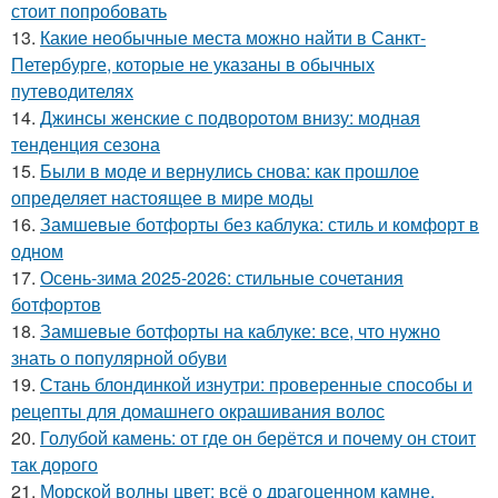
стоит попробовать
13.
Какие необычные места можно найти в Санкт-
Петербурге, которые не указаны в обычных
путеводителях
14.
Джинсы женские с подворотом внизу: модная
тенденция сезона
15.
Были в моде и вернулись снова: как прошлое
определяет настоящее в мире моды
16.
Замшевые ботфорты без каблука: стиль и комфорт в
одном
17.
Осень-зима 2025-2026: стильные сочетания
ботфортов
18.
Замшевые ботфорты на каблуке: все, что нужно
знать о популярной обуви
19.
Стань блондинкой изнутри: проверенные способы и
рецепты для домашнего окрашивания волос
20.
Голубой камень: от где он берётся и почему он стоит
так дорого
21.
Морской волны цвет: всё о драгоценном камне,