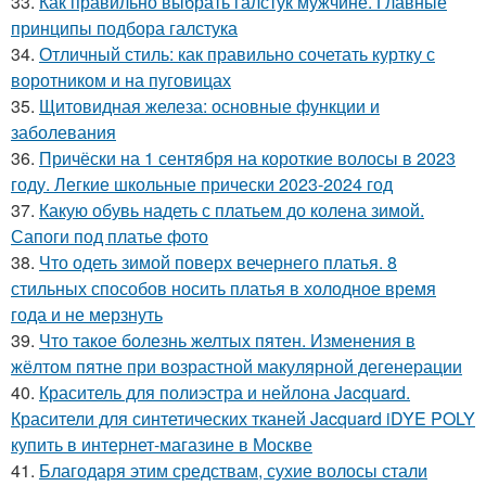
33.
Как правильно выбрать галстук мужчине. Главные
принципы подбора галстука
34.
Отличный стиль: как правильно сочетать куртку с
воротником и на пуговицах
35.
Щитовидная железа: основные функции и
заболевания
36.
Причёски на 1 сентября на короткие волосы в 2023
году. Легкие школьные прически 2023-2024 год
37.
Какую обувь надеть с платьем до колена зимой.
Сапоги под платье фото
38.
Что одеть зимой поверх вечернего платья. 8
стильных способов носить платья в холодное время
года и не мерзнуть
39.
Что такое болезнь желтых пятен. Изменения в
жёлтом пятне при возрастной макулярной дегенерации
40.
Краситель для полиэстра и нейлона Jacquard.
Красители для синтетических тканей Jacquard iDYE POLY
купить в интернет-магазине в Москве
41.
Благодаря этим средствам, сухие волосы стали