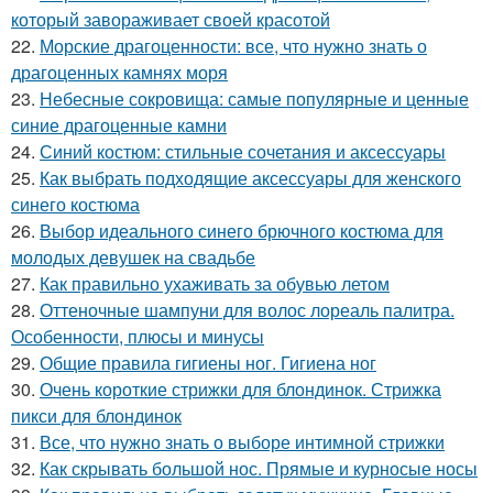
который завораживает своей красотой
22.
Морские драгоценности: все, что нужно знать о
драгоценных камнях моря
23.
Небесные сокровища: самые популярные и ценные
синие драгоценные камни
24.
Синий костюм: стильные сочетания и аксессуары
25.
Как выбрать подходящие аксессуары для женского
синего костюма
26.
Выбор идеального синего брючного костюма для
молодых девушек на свадьбе
27.
Как правильно ухаживать за обувью летом
28.
Оттеночные шампуни для волос лореаль палитра.
Особенности, плюсы и минусы
29.
Общие правила гигиены ног. Гигиена ног
30.
Очень короткие стрижки для блондинок. Стрижка
пикси для блондинок
31.
Все, что нужно знать о выборе интимной стрижки
32.
Как скрывать большой нос. Прямые и курносые носы