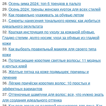
28.
Осень-зима 2024: топ-5 трендов в пальто
29.
Осень 2024: тренды женских курток для всех стилей
30.
Как правильно ухаживать за обувью летом
31.
Секреты нанесения тонального крема: как добиться
идеального результата
32.
Краткая инструкция по уходу за кожаной обувью.
Гладко стелим, долго носим: уход за обувью из гладкой
кожи
33.
Как выбрать правильный макияж для своего типа
кожи
34.
Потрясающие короткие светлые волосы: 11 модных
и крутых идей
35.
Жёлтые пятна на коже подмышек: причины и
лечение
36.
Лёгкие причёски коротких волос: 10 простых и
эффектных вариантов
37.
Оттеночные шампуни для волос: все, что нужно знать
для создания идеального оттенка
38.
Как пользоваться палеткой консилеров для лица. Как