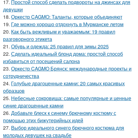
17.
Простой способ сделать подвороты на джинсах для
девушки
18.
Оркестр CAGMO: Таланты, которые объединяют
19.
Где можно хорошо отдохнуть в Мурманске летом
20.
Как быть вежливым и уважаемым: 19 правил
разговорного этикета
21.
Обувь и одежда: 25 правил для зимы 2025
22.
Сделать идеальный блонд дома: простой способ
избавиться от посещений салона
23.
Оркестр CAGMO Брянск: международные проекты и
сотрудничества
24.
Голубые драгоценные камни: 20 самых красивых
образцов
25.
Небесные сокровища: самые популярные и ценные
синие драгоценные камни
26.
Добавьте блеск к синему брючному костюму с
помощью этих бижутерийных идей
27.
Выбор идеального синего брючного костюма для
молодых девушек на свадьбе