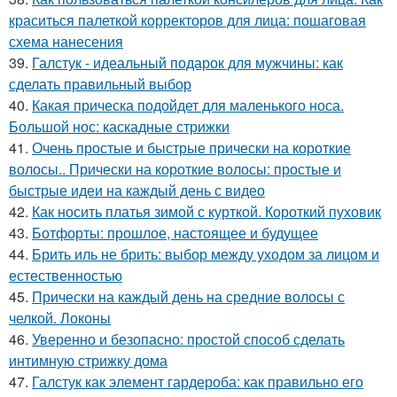
краситься палеткой корректоров для лица: пошаговая
схема нанесения
39.
Галстук - идеальный подарок для мужчины: как
сделать правильный выбор
40.
Какая прическа подойдет для маленького носа.
Большой нос: каскадные стрижки
41.
Очень простые и быстрые прически на короткие
волосы.. Прически на короткие волосы: простые и
быстрые идеи на каждый день с видео
42.
Как носить платья зимой с курткой. Короткий пуховик
43.
Ботфорты: прошлое, настоящее и будущее
44.
Брить иль не брить: выбор между уходом за лицом и
естественностью
45.
Прически на каждый день на средние волосы с
челкой. Локоны
46.
Уверенно и безопасно: простой способ сделать
интимную стрижку дома
47.
Галстук как элемент гардероба: как правильно его