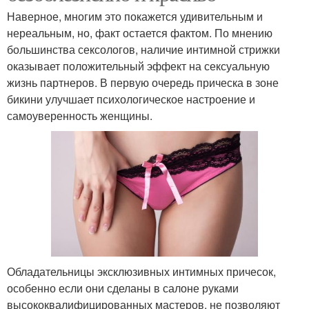
Наверное, многим это покажется удивительным и
нереальным, но, факт остается фактом. По мнению
большинства сексологов, наличие интимной стрижки
оказывает положительный эффект на сексуальную
жизнь партнеров. В первую очередь прическа в зоне
бикини улучшает психологическое настроение и
самоуверенность женщины.
Обладательницы эксклюзивных интимных причесок,
особенно если они сделаны в салоне руками
высококвалифицированных мастеров, не позволяют