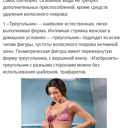
самостоятельно. Основные виды не требуют
дополнительных приспособлений, кроме средств
удаления волосяного покрова:
1.«Треугольник» – наиболее естественная, легко
выполнимая форма. Интимная стрижка женская в
домашних условиях – «треугольник» подходит ко всем
типам фигуры, густоты волосяного покрова интимной
зоны. Геометрическая фигура имеет перевернутую
форму треугольника, с вершиной внизу. «Изобразить»
треугольник с разными сторонами можно без
использования шаблонов, трафаретов.