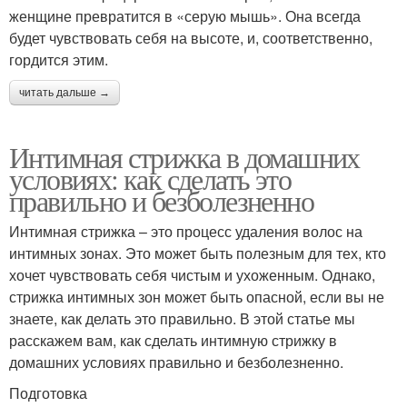
женщине превратится в «серую мышь». Она всегда
будет чувствовать себя на высоте, и, соответственно,
гордится этим.
читать дальше →
Интимная стрижка в домашних
условиях: как сделать это
правильно и безболезненно
Интимная стрижка – это процесс удаления волос на
интимных зонах. Это может быть полезным для тех, кто
хочет чувствовать себя чистым и ухоженным. Однако,
стрижка интимных зон может быть опасной, если вы не
знаете, как делать это правильно. В этой статье мы
расскажем вам, как сделать интимную стрижку в
домашних условиях правильно и безболезненно.
Подготовка