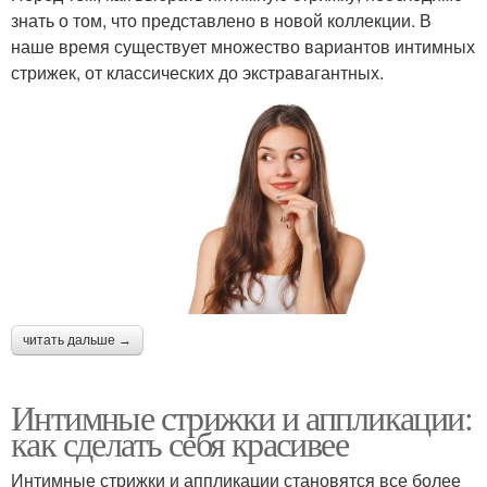
знать о том, что представлено в новой коллекции. В
наше время существует множество вариантов интимных
стрижек, от классических до экстравагантных.
читать дальше →
Интимные стрижки и аппликации:
как сделать себя красивее
Интимные стрижки и аппликации становятся все более