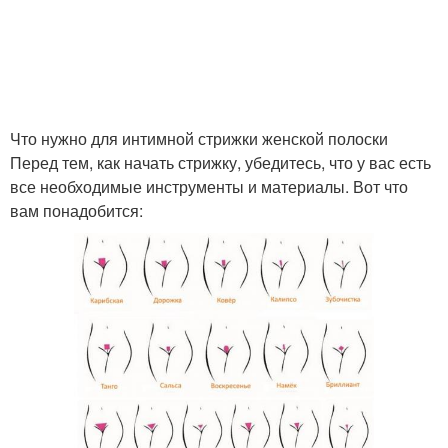
Что нужно для интимной стрижки женской полоски
Перед тем, как начать стрижку, убедитесь, что у вас есть
все необходимые инструменты и материалы. Вот что
вам понадобится: