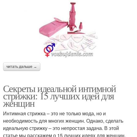
читать дальше →
Секреты идеальной интимной
стрижки: 15 лучших идей для
женщин
Интимная стрижка – это не только мода, но и
необходимость для многих женщин. Однако, сделать
идеальную стрижку – это непростая задача. В этой
статье мы расскажем о 15 лучших идеях для женщин,