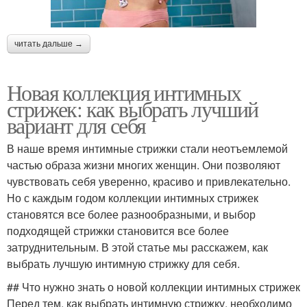
читать дальше →
Новая коллекция интимных
стрижек: как выбрать лучший
вариант для себя
В наше время интимные стрижки стали неотъемлемой
частью образа жизни многих женщин. Они позволяют
чувствовать себя уверенно, красиво и привлекательно.
Но с каждым годом коллекции интимных стрижек
становятся все более разнообразными, и выбор
подходящей стрижки становится все более
затруднительным. В этой статье мы расскажем, как
выбрать лучшую интимную стрижку для себя.
## Что нужно знать о новой коллекции интимных стрижек
Перед тем, как выбрать интимную стрижку, необходимо