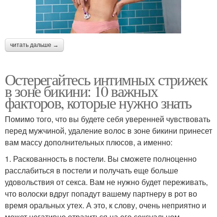
читать дальше →
Остерегайтесь интимных стрижек
в зоне бикини: 10 важных
факторов, которые нужно знать
Помимо того, что вы будете себя уверенней чувствовать
перед мужчиной, удаление волос в зоне бикини принесет
вам массу дополнительных плюсов, а именно:
1. Раскованность в постели. Вы сможете полноценно
расслабиться в постели и получать еще больше
удовольствия от секса. Вам не нужно будет переживать,
что волоски вдруг попадут вашему партнеру в рот во
время оральных утех. А это, к слову, очень неприятно и
может негативно отразиться на его сексуальном