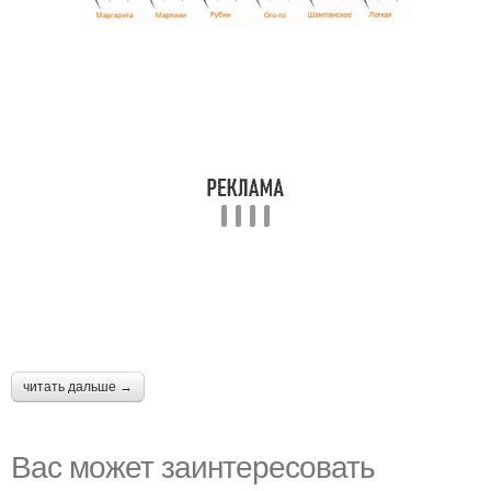
читать дальше →
Вас может заинтересовать