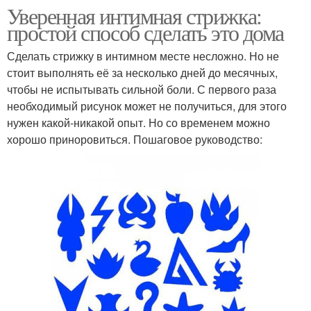
Уверенная интимная стрижка:
простой способ сделать это дома
Сделать стрижку в интимном месте несложно. Но не
стоит выполнять её за несколько дней до месячных,
чтобы не испытывать сильной боли. С первого раза
необходимый рисунок может не получиться, для этого
нужен какой-никакой опыт. Но со временем можно
хорошо приноровиться. Пошаговое руководство: