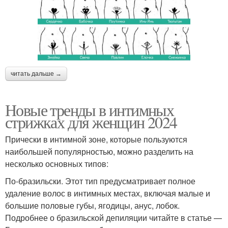
читать дальше →
Новые тренды в интимных
стрижках для женщин 2024
Прически в интимной зоне, которые пользуются
наибольшей популярностью, можно разделить на
несколько основных типов:
По-бразильски. Этот тип предусматривает полное
удаление волос в интимных местах, включая малые и
большие половые губы, ягодицы, анус, лобок.
Подробнее о бразильской депиляции читайте в статье —