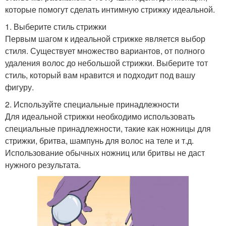
которые помогут сделать интимную стрижку идеальной.
1. Выберите стиль стрижки
Первым шагом к идеальной стрижке является выбор
стиля. Существует множество вариантов, от полного
удаления волос до небольшой стрижки. Выберите тот
стиль, который вам нравится и подходит под вашу
фигуру.
2. Используйте специальные принадлежности
Для идеальной стрижки необходимо использовать
специальные принадлежности, такие как ножницы для
стрижки, бритва, шампунь для волос на теле и т.д.
Использование обычных ножниц или бритвы не даст
нужного результата.