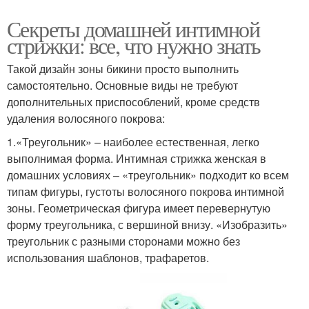
Секреты домашней интимной
стрижки: все, что нужно знать
Такой дизайн зоны бикини просто выполнить
самостоятельно. Основные виды не требуют
дополнительных приспособлений, кроме средств
удаления волосяного покрова:
1.«Треугольник» – наиболее естественная, легко
выполнимая форма. Интимная стрижка женская в
домашних условиях – «треугольник» подходит ко всем
типам фигуры, густоты волосяного покрова интимной
зоны. Геометрическая фигура имеет перевернутую
форму треугольника, с вершиной внизу. «Изобразить»
треугольник с разными сторонами можно без
использования шаблонов, трафаретов.