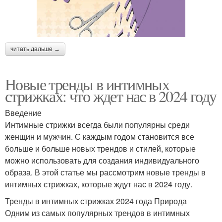
читать дальше →
Новые тренды в интимных
стрижках: что ждет нас в 2024 году
Введение
Интимные стрижки всегда были популярны среди
женщин и мужчин. С каждым годом становится все
больше и больше новых трендов и стилей, которые
можно использовать для создания индивидуального
образа. В этой статье мы рассмотрим новые тренды в
интимных стрижках, которые ждут нас в 2024 году.
Тренды в интимных стрижках 2024 года Природа
Одним из самых популярных трендов в интимных