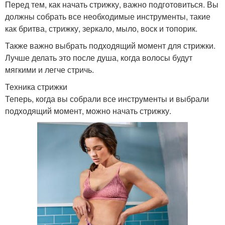
Перед тем, как начать стрижку, важно подготовиться. Вы
должны собрать все необходимые инструменты, такие
как бритва, стрижку, зеркало, мыло, воск и топорик.
Также важно выбрать подходящий момент для стрижки.
Лучше делать это после душа, когда волосы будут
мягкими и легче стричь.
Техника стрижки
Теперь, когда вы собрали все инструменты и выбрали
подходящий момент, можно начать стрижку.