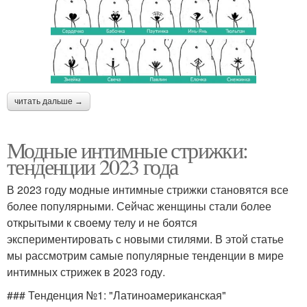
читать дальше →
Модные интимные стрижки:
тенденции 2023 года
В 2023 году модные интимные стрижки становятся все
более популярными. Сейчас женщины стали более
открытыми к своему телу и не боятся
экспериментировать с новыми стилями. В этой статье
мы рассмотрим самые популярные тенденции в мире
интимных стрижек в 2023 году.
### Тенденция №1: "Латиноамериканская"