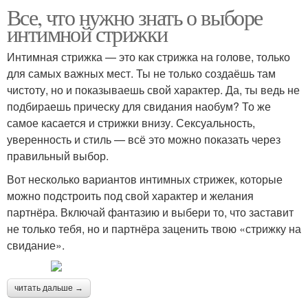
Все, что нужно знать о выборе
интимной стрижки
Интимная стрижка — это как стрижка на голове, только
для самых важных мест. Ты не только создаёшь там
чистоту, но и показываешь свой характер. Да, ты ведь не
подбираешь прическу для свидания наобум? То же
самое касается и стрижки внизу. Сексуальность,
уверенность и стиль — всё это можно показать через
правильный выбор.
Вот несколько вариантов интимных стрижек, которые
можно подстроить под свой характер и желания
партнёра. Включай фантазию и выбери то, что заставит
не только тебя, но и партнёра заценить твою «стрижку на
свидание».
читать дальше →