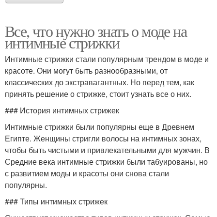
Все, что нужно знать о моде на
интимные стрижки
Интимные стрижки стали популярным трендом в моде и
красоте. Они могут быть разнообразными, от
классических до экстравагантных. Но перед тем, как
принять решение о стрижке, стоит узнать все о них.
### История интимных стрижек
Интимные стрижки были популярны еще в Древнем
Египте. Женщины стригли волосы на интимных зонах,
чтобы быть чистыми и привлекательными для мужчин. В
Средние века интимные стрижки были табуированы, но
с развитием моды и красоты они снова стали
популярны.
### Типы интимных стрижек