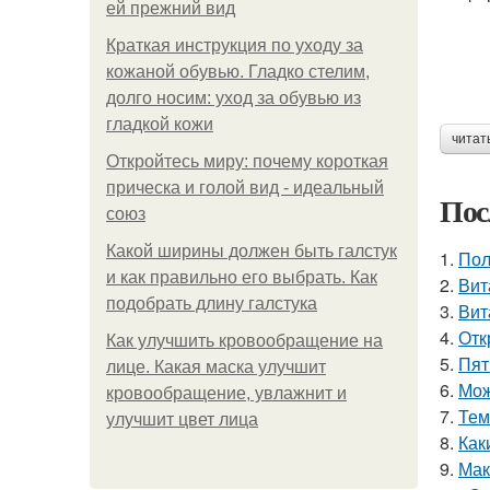
ей прежний вид
Краткая инструкция по уходу за
кожаной обувью. Гладко стелим,
долго носим: уход за обувью из
гладкой кожи
читат
Откройтесь миру: почему короткая
прическа и голой вид - идеальный
Пос
союз
Какой ширины должен быть галстук
1.
Пол
и как правильно его выбрать. Как
2.
Вит
подобрать длину галстука
3.
Вит
4.
Отк
Как улучшить кровообращение на
5.
Пят
лице. Какая маска улучшит
6.
Мож
кровообращение, увлажнит и
7.
Тем
улучшит цвет лица
8.
Как
9.
Мак