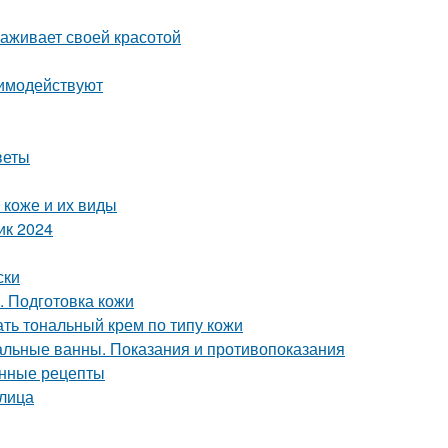
раживает своей красотой
аимодействуют
веты
 коже и их виды
ик 2024
ски
. Подготовка кожи
ать тональный крем по типу кожи
льные ванны. Показания и противопоказания
енные рецепты
лица