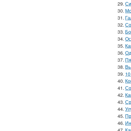
29.
Си
30.
Мо
31.
Га
32.
Со
33.
Бо
34.
Ос
35.
Ка
36.
Од
37.
Пя
38.
Вы
39.
10
40.
Ко
41.
Со
42.
Ка
43.
Ср
44.
Ул
45.
Пр
46.
Ин
47.
Ка