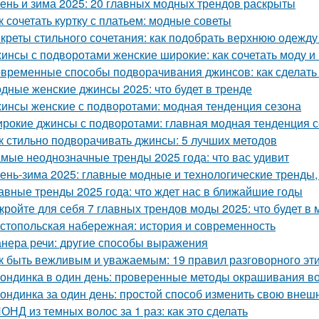
ень и зима 2025: 20 главных модных трендов раскрыты
к сочетать куртку с платьем: модные советы
креты стильного сочетания: как подобрать верхнюю одежду
инсы с подворотами женские широкие: как сочетать моду и
временные способы подворачивания джинсов: как сделать
дные женские джинсы 2025: что будет в тренде
инсы женские с подворотами: модная тенденция сезона
рокие джинсы с подворотами: главная модная тенденция 
к стильно подворачивать джинсы: 5 лучших методов
мые неоднозначные тренды 2025 года: что вас удивит
ень-зима 2025: главные модные и технологические тренды,
авные тренды 2025 года: что ждет нас в ближайшие годы
кройте для себя 7 главных трендов моды 2025: что будет в 
стопольская набережная: история и современность
нера речи: другие способы выражения
к быть вежливым и уважаемым: 19 правил разговорного эт
ондинка в один день: проверенные методы окрашивания во
ондинка за один день: простой способ изменить свою внеш
ОНД из темных волос за 1 раз: как это сделать