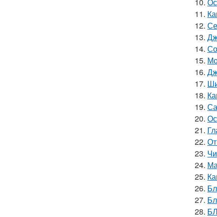
10.
Ос
11.
Ка
12.
Се
13.
Дж
14.
Со
15.
Мо
16.
Дж
17.
Ши
18.
Ка
19.
Са
20.
Ос
21.
Гл
22.
От
23.
Чи
24.
Ма
25.
Ка
26.
Бл
27.
Бл
28.
БЛ