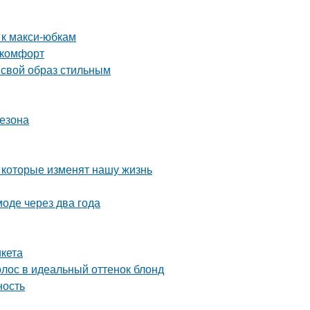
 к макси-юбкам
 комфорт
 свой образ стильным
сезона
 которые изменят нашу жизнь
моде через два года
икета
лос в идеальный оттенок блонд
ность