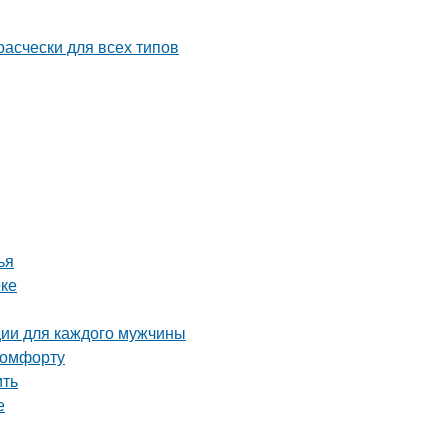
ья
еке
ции для каждого мужчины
 комфорту
ить
е