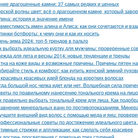
ние драгоценные камни: 37 самых редких и ценных
рской волны цвет: всё о драгоценном камне, который заво
лина: история и значение имени
вместимость имен алина и Алиса: как они сочетаются и вз
тинки-ботфорты: к чему они и как их носить
ень-зима 2024: топ-5 трендов в пальто
к выбрать идеальную куртку для мужчины: проверенные со
ежда для лета и весны 2014: новые тенденции и тренды
тна на коже виды и возможные причины. Причины пятен на
бирайте стиль и комфорт: как купить женский зимний пухов
 красивых красивых идей блонда на коротких волосах
гда большой нос челка идет или нет. Волшебная сила приче
веты по правильному нанесению тонального крема на лицо
к правильно выбрать тональный крем для лица. Как подобр
авнение минеральных ванн по противопоказаниям. Минера
учшите внешний вид волос с помощью меда и яиц: провер
офессиональные советы по достижению идеального цвета 
тимные стрижки и аппликации: как сделать себя красивее
к достичь просветления с помощью трех ступеней