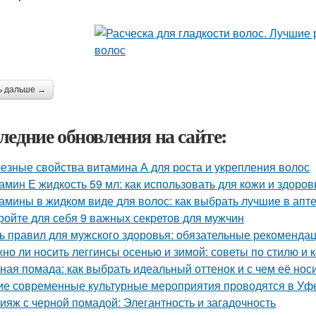
ь дальше →
ледние обновления на сайте:
езные свойства витамина А для роста и укрепления волос
амин Е жидкость 59 мл: как использовать для кожи и здоров
амины в жидком виде для волос: как выбрать лучшие в апт
ройте для себя 9 важных секретов для мужчин
ь правил для мужского здоровья: обязательные рекоменда
но ли носить леггинсы осенью и зимой: советы по стилю и
ная помада: как выбрать идеальный оттенок и с чем её нос
ие современные культурные мероприятия проводятся в Уф
ияж с черной помадой: Элегантность и загадочность