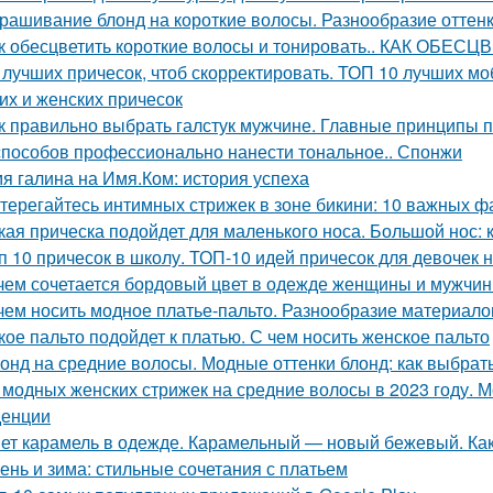
рашивание блонд на короткие волосы. Разнообразие оттен
к обесцветить короткие волосы и тонировать.. КАК ОБ
 лучших причесок, чтоб скорректировать. ТОП 10 лучших 
их и женских причесок
к правильно выбрать галстук мужчине. Главные принципы п
способов профессионально нанести тональное.. Спонжи
я галина на Имя.Ком: история успеха
терегайтесь интимных стрижек в зоне бикини: 10 важных ф
кая прическа подойдет для маленького носа. Большой нос: 
п 10 причесок в школу. ТОП-10 идей причесок для девочек н
чем сочетается бордовый цвет в одежде женщины и мужчины
чем носить модное платье-пальто. Разнообразие материало
кое пальто подойдет к платью. С чем носить женское пальто
онд на средние волосы. Модные оттенки блонд: как выбрать
 модных женских стрижек на средние волосы в 2023 году. 
денции
ет карамель в одежде. Карамельный — новый бежевый. Как
ень и зима: стильные сочетания с платьем