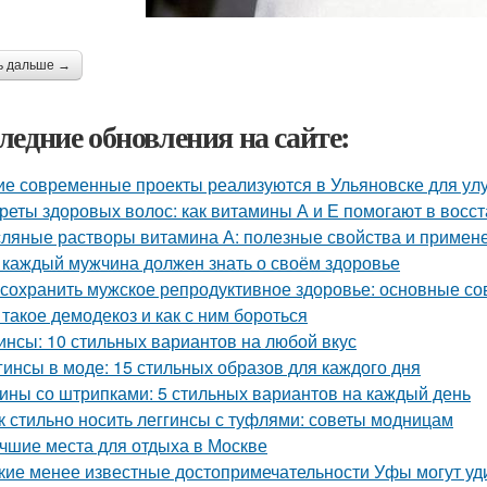
ь дальше →
ледние обновления на сайте:
ие современные проекты реализуются в Ульяновске для у
реты здоровых волос: как витамины А и Е помогают в восс
ляные растворы витамина А: полезные свойства и примен
 каждый мужчина должен знать о своём здоровье
 сохранить мужское репродуктивное здоровье: основные с
 такое демодекоз и как с ним бороться
инсы: 10 стильных вариантов на любой вкус
гинсы в моде: 15 стильных образов для каждого дня
ины со штрипками: 5 стильных вариантов на каждый день
к стильно носить леггинсы с туфлями: советы модницам
чшие места для отдыха в Москве
кие менее известные достопримечательности Уфы могут уд