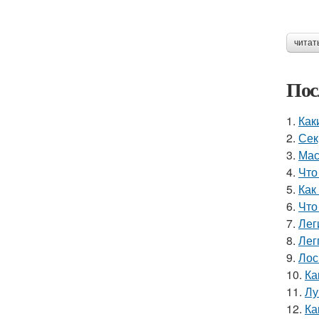
читат
Пос
1.
Как
2.
Сек
3.
Мас
4.
Что
5.
Как
6.
Что
7.
Лег
8.
Лег
9.
Лос
10.
Ка
11.
Лу
12.
Ка