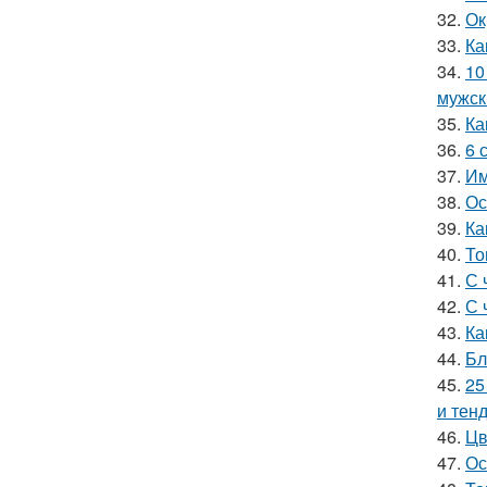
32.
Ок
33.
Ка
34.
10
мужск
35.
Ка
36.
6 
37.
Им
38.
Ос
39.
Ка
40.
То
41.
С 
42.
С 
43.
Ка
44.
Бл
45.
25
и тен
46.
Цв
47.
Ос