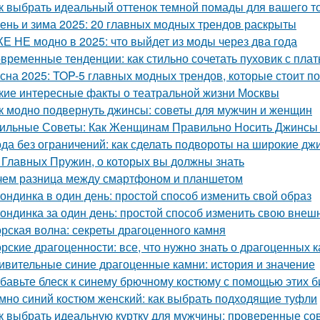
к выбрать идеальный оттенок темной помады для вашего т
ень и зима 2025: 20 главных модных трендов раскрыты
Е НЕ модно в 2025: что выйдет из моды через два года
временные тенденции: как стильно сочетать пуховик с пла
сна 2025: TOP-5 главных модных трендов, которые стоит п
кие интересные факты о театральной жизни Москвы
к модно подвернуть джинсы: советы для мужчин и женщин
ильные Советы: Как Женщинам Правильно Носить Джинсы
да без ограничений: как сделать подвороты на широкие дж
 Главных Пружин, о которых вы должны знать
чем разница между смартфоном и планшетом
ондинка в один день: простой способ изменить свой образ
ондинка за один день: простой способ изменить свою внеш
рская волна: секреты драгоценного камня
рские драгоценности: все, что нужно знать о драгоценных 
ивительные синие драгоценные камни: история и значение
бавьте блеск к синему брючному костюму с помощью этих 
мно синий костюм женский: как выбрать подходящие туфли
к выбрать идеальную куртку для мужчины: проверенные со