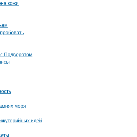
она кожи
тьем
опробовать
 с Подворотом
инсы
ность
камнях моря
бижутерийных идей
веты