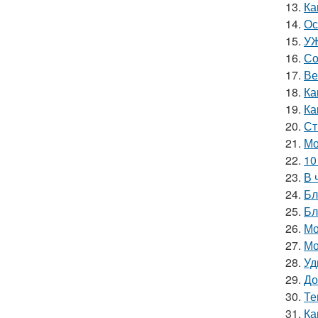
13.
Ка
14.
Ос
15.
УЖ
16.
Со
17.
Ве
18.
Ка
19.
Ка
20.
Ст
21.
Мо
22.
10
23.
В 
24.
Бл
25.
Бл
26.
Мо
27.
Мо
28.
Уд
29.
До
30.
Те
31.
Ка