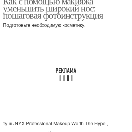
Как с помощью макияжа
уменьшить широкий нос:
пошаговая фотоинструкция
Прически для длинного
Подготовьте необходимую косметику.
Длинный нос
носа
Прическа для носа
Курносый нос
Крупный нос
Острый нос
тушь NYX Professional Makeup Worth The Hype ,