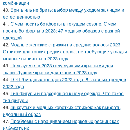
комбинации
40.
Брить иль не брить: выбор между уходом за лицом и
естественностью
41.
С чем носить ботфорты в текущем сезоне. С чем
носить ботфорты в 2023: 47 модных образов с разной
одеждой
42.
Модные женские стрижки на средние волосы 2023.
Стрижки для тонких редких волос: не требующие укладки
модные варианты в 2023 году
43.
Пользуемся в 2023 голу лучшими красками для
ткани. Лучшие краски для ткани в 2023 году
44.
ТОП-9 модных трендов 2022 года. 8 главных трендов
2022 года
45.
Тип фигуры и подходящая к нему одежда. Что такое
тип фигуры
46.
45 крутых и модных коротких стрижек: как выбрать
идеальный образ
47.
Проблемы с наращиванием норковых ресниц: как
избежать их