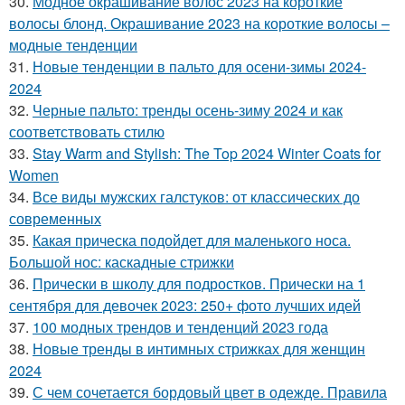
30.
Модное окрашивание волос 2023 на короткие
волосы блонд. Окрашивание 2023 на короткие волосы –
модные тенденции
31.
Новые тенденции в пальто для осени-зимы 2024-
2024
32.
Черные пальто: тренды осень-зиму 2024 и как
соответствовать стилю
33.
Stay Warm and Stylish: The Top 2024 Winter Coats for
Women
34.
Все виды мужских галстуков: от классических до
современных
35.
Какая прическа подойдет для маленького носа.
Большой нос: каскадные стрижки
36.
Прически в школу для подростков. Прически на 1
сентября для девочек 2023: 250+ фото лучших идей
37.
100 модных трендов и тенденций 2023 года
38.
Новые тренды в интимных стрижках для женщин
2024
39.
С чем сочетается бордовый цвет в одежде. Правила