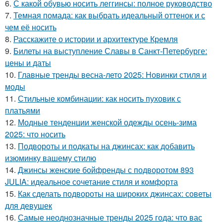
6.
С какой обувью носить леггинсы: полное руководство
7.
Темная помада: как выбрать идеальный оттенок и с
чем её носить
8.
Расскажите о истории и архитектуре Кремля
9.
Билеты на выступление Славы в Санкт-Петербурге:
цены и даты
10.
Главные тренды весна-лето 2025: Новинки стиля и
моды
11.
Стильные комбинации: как носить пуховик с
платьями
12.
Модные тенденции женской одежды осень-зима
2025: что носить
13.
Подвороты и подкаты на джинсах: как добавить
изюминку вашему стилю
14.
Джинсы женские бойфренды с подворотом 893
JULIA: идеальное сочетание стиля и комфорта
15.
Как сделать подвороты на широких джинсах: советы
для девушек
16.
Самые неоднозначные тренды 2025 года: что вас