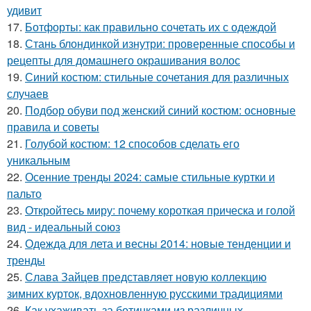
удивит
17.
Ботфорты: как правильно сочетать их с одеждой
18.
Стань блондинкой изнутри: проверенные способы и
рецепты для домашнего окрашивания волос
19.
Синий костюм: стильные сочетания для различных
случаев
20.
Подбор обуви под женский синий костюм: основные
правила и советы
21.
Голубой костюм: 12 способов сделать его
уникальным
22.
Осенние тренды 2024: самые стильные куртки и
пальто
23.
Откройтесь миру: почему короткая прическа и голой
вид - идеальный союз
24.
Одежда для лета и весны 2014: новые тенденции и
тренды
25.
Слава Зайцев представляет новую коллекцию
зимних курток, вдохновленную русскими традициями
26.
Как ухаживать за ботинками из различных