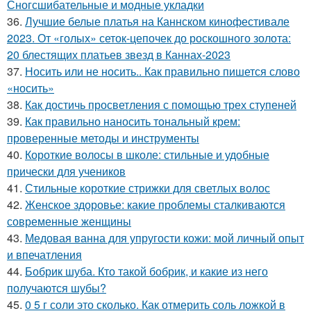
Сногсшибательные и модные укладки
36.
Лучшие белые платья на Каннском кинофестивале
2023. От «голых» сеток-цепочек до роскошного золота:
20 блестящих платьев звезд в Каннах-2023
37.
Носить или не носить.. Как правильно пишется слово
«носить»
38.
Как достичь просветления с помощью трех ступеней
39.
Как правильно наносить тональный крем:
проверенные методы и инструменты
40.
Короткие волосы в школе: стильные и удобные
прически для учеников
41.
Стильные короткие стрижки для светлых волос
42.
Женское здоровье: какие проблемы сталкиваются
современные женщины
43.
Медовая ванна для упругости кожи: мой личный опыт
и впечатления
44.
Бобрик шуба. Кто такой бобрик, и какие из него
получаются шубы?
45.
0 5 г соли это сколько. Как отмерить соль ложкой в