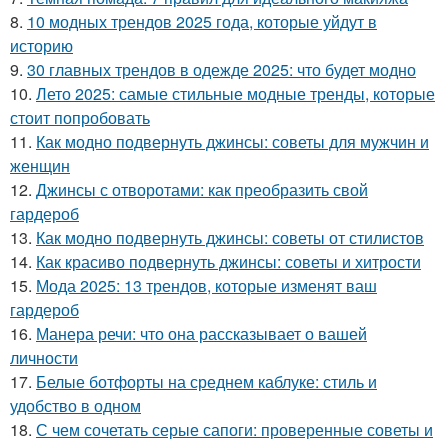
8.
10 модных трендов 2025 года, которые уйдут в
историю
9.
30 главных трендов в одежде 2025: что будет модно
10.
Лето 2025: самые стильные модные тренды, которые
стоит попробовать
11.
Как модно подвернуть джинсы: советы для мужчин и
женщин
12.
Джинсы с отворотами: как преобразить свой
гардероб
13.
Как модно подвернуть джинсы: советы от стилистов
14.
Как красиво подвернуть джинсы: советы и хитрости
15.
Мода 2025: 13 трендов, которые изменят ваш
гардероб
16.
Манера речи: что она рассказывает о вашей
личности
17.
Белые ботфорты на среднем каблуке: стиль и
удобство в одном
18.
С чем сочетать серые сапоги: проверенные советы и