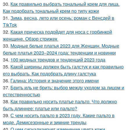
30.
Как правильно выбрать тональный крем для лица.
Как подобрать тональный крем по типу кожи
31.
Зима, весна, лето или осень: роман с Венсдей в
TikTok
32.
Какая прическа подойдет для носа с горбинкой
женщине. Обзор стрижек
33.
Модные белые платья 2023 для Женщин. Модные
белые платья 2023–2024 года: тенденции и новинки
34.
100 модных трендов и тенденций 2023 года
35.
Какой ширины должен быть галстук и как правильно
его выбрать. Как подобрать длину галстука
36.
Галина: История и значение этого имени
37.
Брить иль не брить: выбор между уходом за лицом и
естественностью
38.
Как правильно носить платье пальто. Что должно
быть длиннее: платье или пальто?
39.
С чем носить пальто в 2023 году. Какие пальто в
моде. Демисезонные и зимние тренды
40.
О чем сигнализирует изменение цвета кожи.