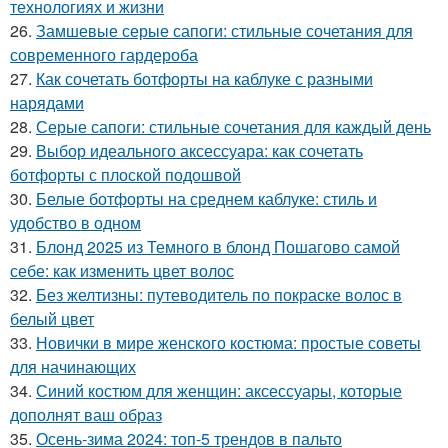
технологиях и жизни
26.
Замшевые серые сапоги: стильные сочетания для
современного гардероба
27.
Как сочетать ботфорты на каблуке с разными
нарядами
28.
Серые сапоги: стильные сочетания для каждый день
29.
Выбор идеального аксессуара: как сочетать
ботфорты с плоской подошвой
30.
Белые ботфорты на среднем каблуке: стиль и
удобство в одном
31.
Блонд 2025 из Темного в блонд Пошагово самой
себе: как изменить цвет волос
32.
Без желтизны: путеводитель по покраске волос в
белый цвет
33.
Новички в мире женского костюма: простые советы
для начинающих
34.
Синий костюм для женщин: аксессуары, которые
дополнят ваш образ
35.
Осень-зима 2024: топ-5 трендов в пальто