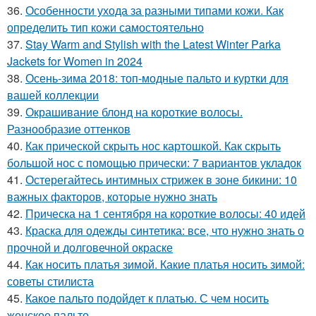
36.
Особенности ухода за разными типами кожи. Как
определить тип кожи самостоятельно
37.
Stay Warm and Stylish with the Latest Winter Parka
Jackets for Women in 2024
38.
Осень-зима 2018: топ-модные пальто и куртки для
вашей коллекции
39.
Окрашивание блонд на короткие волосы.
Разнообразие оттенков
40.
Как прической скрыть нос картошкой. Как скрыть
большой нос с помощью прически: 7 вариантов укладок
41.
Остерегайтесь интимных стрижек в зоне бикини: 10
важных факторов, которые нужно знать
42.
Прическа на 1 сентября на короткие волосы: 40 идей
43.
Краска для одежды синтетика: все, что нужно знать о
прочной и долговечной окраске
44.
Как носить платья зимой. Какие платья носить зимой:
советы стилиста
45.
Какое пальто подойдет к платью. С чем носить
женское пальто