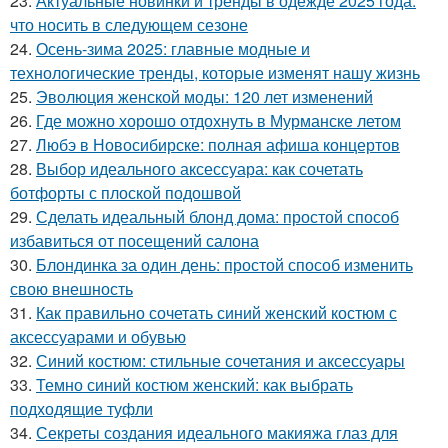
23.
Актуальные новинки и тренды в одежде 2025 года:
что носить в следующем сезоне
24.
Осень-зима 2025: главные модные и
технологические тренды, которые изменят нашу жизнь
25.
Эволюция женской моды: 120 лет изменений
26.
Где можно хорошо отдохнуть в Мурманске летом
27.
Любэ в Новосибирске: полная афиша концертов
28.
Выбор идеального аксессуара: как сочетать
ботфорты с плоской подошвой
29.
Сделать идеальный блонд дома: простой способ
избавиться от посещений салона
30.
Блондинка за один день: простой способ изменить
свою внешность
31.
Как правильно сочетать синий женский костюм с
аксессуарами и обувью
32.
Синий костюм: стильные сочетания и аксессуары
33.
Темно синий костюм женский: как выбрать
подходящие туфли
34.
Секреты создания идеального макияжа глаз для