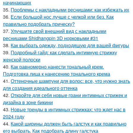
начинающих
35.
Проблемы с накладными ресницами: как избежать их
36.
Если большой нос лучше с челкой или без. Как
правильно подобрать прическу?
37.
Улучшите свой внешний вид с накладными
ресницами Shidhangpin 3D норковыми #31
38.
Как выбрать одежду, подходящую для вашей фигуры
39.
Подробный гайд: как сделать интимную стрижку
женской полоски
40.
Как равномерно нанести тональный крем.
Подготовка лица к нанесению тонального крема
41.
Оттеночные шампуни для волос: все, что нужно знать
для создания идеального оттенка
42.
Откройте для себя новые грани интимных стрижек и
дизайна в зоне бикини
43.
Новые тренды в интимных стрижках: что ждет нас в
2024 году
44.
Какой ширины должен быть галстук и как правильно
его выбрать. Как подобрать длину галстука