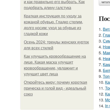
и как правильно его выбрать. Как
читат
подобрать длину галстука
Пос
Краткая инструкция по уходу за
кожаной обувью. Гладко стелим,
долго носим: уход за обувью из
1.
Вит
гладкой кожи
2.
Гла
3.
Сим
Осень 2024: тренды женских курток
4.
Нов
для всех стилей
5.
Мак
Как улучшить кровообращение на
6.
Hea
лице. Какая маска улучшит
7.
Как
кровообращение, увлажнит и
8.
Бил
улучшит цвет лица
9.
Топ
10.
Ка
Откройтесь миру: почему короткая
11.
Тр
прическа и голой вид - идеальный
12.
Ка
союз
13.
Мо
14.
In