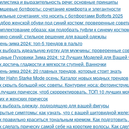
илистика и выразительность речи: основные принципы
мшевые ботфорты: сочетание комфорта и элегантности
ильные сочетания: что носить с ботфортами Botforts 2025
дбор женской обуви под синий костюм: проверенные совет
мплектование образа: как подобрать туфли к синему костю
мно-синий: стильное решение для вашей одежды
ень-зима 2024: топ-5 трендов в пальто
к выбрать идеальную куртку для мужчины: проверенные со
дные Пуховики Зима 2024: 12 Лучших Моделей для Вашей
к достичь гладкости и мягкости ступней. Ванночки
ень-зима 2024: 20 главных трендов, которые стоит знать
ter Hahn Starke Mode осень: Каталог новых модных трендов
к скрыть большой нос советы. Контуринг носа: фотоинструк
 лучших причесок, чтоб скорректировать. ТОП 10 лучших 
их и женских причесок
к выбрать одежду, подходящую для вашей фигуры
рытые симптомы: как узнать, что с вашей щитовидной желез
к правильно краситься тональным кремом. Как подготовить
к сделать прическу самой себе на короткие волосы. Как сде