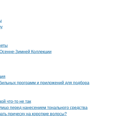
ы
му
веты
 Осенне-Зимней Коллекции
ция
мобильных программ и приложений для подбора
ой что-то не так
 лицо перед нанесением тонального средства
лать прическу на короткие волосы?