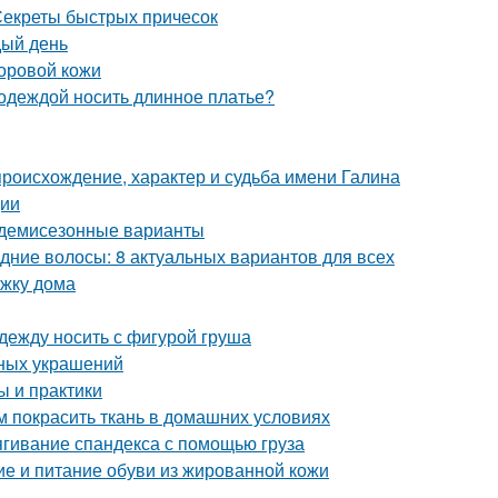
 Секреты быстрых причесок
дый день
доровой кожи
 одеждой носить длинное платье?
происхождение, характер и судьба имени Галина
ции
и демисезонные варианты
дние волосы: 8 актуальных вариантов для всех
ижку дома
одежду носить с фигурой груша
рных украшений
ы и практики
м покрасить ткань в домашних условиях
стягивание спандекса с помощью груза
ие и питание обуви из жированной кожи