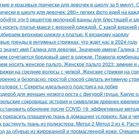
гкие и красивые прически для девочек в школу за 5 минут.
ически в школу для девочек: 280+ легких фото идей на каж
обуйте эти 5 рецептов молочной ванны для блестящей и з
к носить платье-макси с верхней одеждой. С какой верхней
дбираем верхнюю одежду к платью. К вязаному наряду
вые тренды в интимных стрижках: что ждет нас в 2024 году
о значит имя Галина для девочки. Значение имени Галина, 
чем сочетается бордовый цвет в одежде. Правила комбина
чем носить женское пальто. Женское пальто 2023: зимние 
рижки на средние волосы с челкой. Женские стрижки на сре
еренно и безопасно: простой способ сделать интимную стр
головок 1: Секреты идеального подстрига на лобке
рдероб для женщин низкого роста с фигурой груша. Какую 
рельские сокровища: история и символизм древних ювели
сстановить обоняние после COVID-19: эффективные метод
к покрасить плащевую ткань в домашних условиях. Как и че
к растянуть ткань из полиэстера. Метод 2 Метод 2 из 4: Ра
од за обувью из жированной и промасленной кожи. Очищен