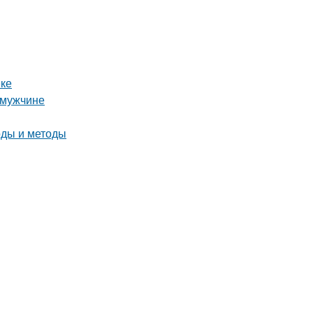
еке
 мужчине
оды и методы