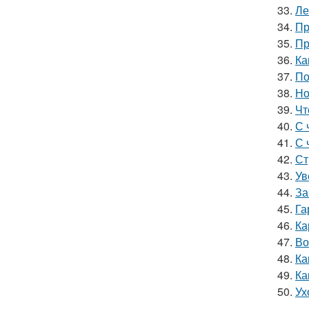
33.
Ле
34.
Пр
35.
Пр
36.
Ка
37.
По
38.
Но
39.
Чт
40.
С 
41.
С 
42.
Ст
43.
Ув
44.
За
45.
Га
46.
Ка
47.
Во
48.
Ка
49.
Ка
50.
Ух