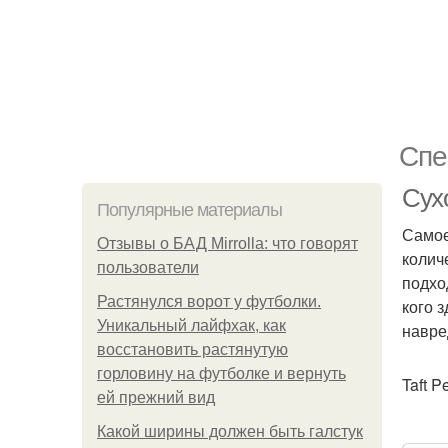
Спе
Сух
Популярные материалы
Самое
Отзывы о БАД Mirrolla: что говорят
колич
пользователи
подхо
Растянулся ворот у футболки.
кого 
Уникальный лайфхак, как
навре
восстановить растянутую
горловину на футболке и вернуть
Taft P
ей прежний вид
Какой ширины должен быть галстук