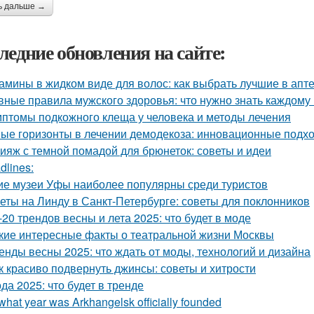
ь дальше →
ледние обновления на сайте:
амины в жидком виде для волос: как выбрать лучшие в апт
вные правила мужского здоровья: что нужно знать каждому
птомы подкожного клеща у человека и методы лечения
ые горизонты в лечении демодекоза: инновационные подх
ияж с темной помадой для брюнеток: советы и идеи
dlines:
ие музеи Уфы наиболее популярны среди туристов
еты на Линду в Санкт-Петербурге: советы для поклонников
-20 трендов весны и лета 2025: что будет в моде
кие интересные факты о театральной жизни Москвы
енды весны 2025: что ждать от моды, технологий и дизайна
к красиво подвернуть джинсы: советы и хитрости
да 2025: что будет в тренде
 what year was Arkhangelsk officially founded