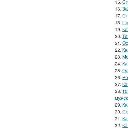
15.
Ст
16.
За
17.
Ст
18.
По
19.
Ко
20.
Те
21.
Ос
22.
Ка
23.
Мо
24.
Ка
25.
Ос
26.
Pe
27.
Ка
28.
10
мужск
29.
Ка
30.
Ск
31.
Ка
32.
Ка