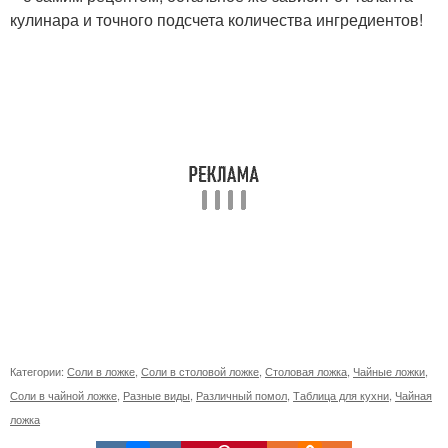
кулинара и точного подсчета количества ингредиентов!
Категории:
Соли в ложке
,
Соли в столовой ложке
,
Столовая ложка
,
Чайные ложки
,
Соли в чайной ложке
,
Разные виды
,
Различный помол
,
Таблица для кухни
,
Чайная
ложка