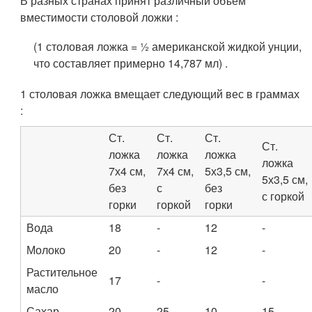
В разных странах принят различный объём
вместимости столовой ложки :
(1 столовая ложка = ½ американской жидкой унции,
что составляет примерно 14,787 мл
)
.
1 столовая ложка вмещает следующий вес в граммах
:
Ст.
Ст.
Ст.
Ст.
ложка
ложка
ложка
ложка
7х4 см,
7х4 см,
5х3,5 см,
5х3,5 см,
без
с
без
с горкой
горки
горкой
горки
Вода
18
-
12
-
Молоко
20
-
12
-
Растительное
17
-
-
масло
Сахар
20
25
10
15