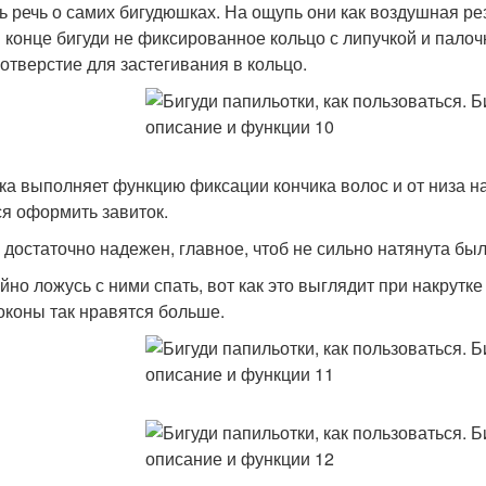
ь речь о самих бигудюшках. На ощупь они как воздушная рез
 конце бигуди не фиксированное кольцо с липучкой и палочк
 отверстие для застегивания в кольцо.
ка выполняет функцию фиксации кончика волос и от низа н
ся оформить завиток.
 достаточно надежен, главное, чтоб не сильно натянута был
йно ложусь с ними спать, вот как это выглядит при накрутке
оконы так нравятся больше.