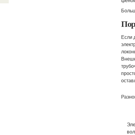
феном
Больш
Пор
Если 
элект
локон
Внешн
трубо
прост
остав
Разно
Эле
вол