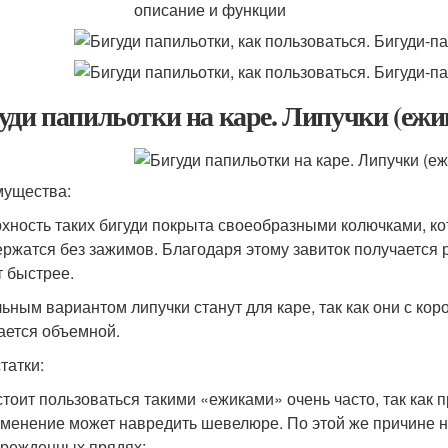
уди папильотки на каре. Липучки (ежи
ущества:
хность таких бигуди покрыта своеобразными колючками, ко
ержатся без зажимов. Благодаря этому завиток получается 
т быстрее.
ьным вариантом липучки станут для каре, так как они с кор
ается объемной.
татки:
стоит пользоваться такими «ежиками» очень часто, так как 
менение может навредить шевелюре. По этой же причине не
режденных прядях;