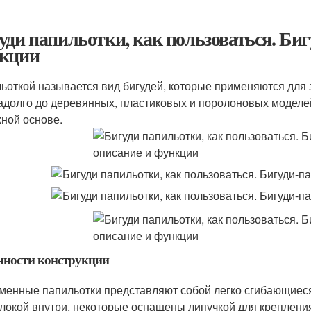
уди папильотки, как пользоваться. Биг
кции
ьоткой называется вид бигудей, которые применяются для
адолго до деревянных, пластиковых и поролоновых моделей
ной основе.
нности конструкции
менные папильотки представляют собой легко сгибающиеся 
локой внутри. некоторые оснащены липучкой для крепления