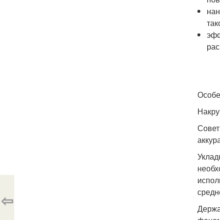
нан
так
эфф
рас
Особе
Накру
Совет
аккур
Уклад
необх
испол
средн
⇦
Держа