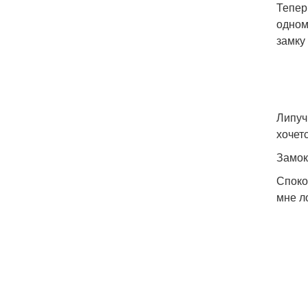
Тепер
одном
замку
Липуч
хочет
Замок
Споко
мне л