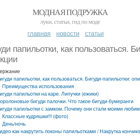
МОДНАЯ ПОДРУЖКА
луки, статьи, гид по моде
главная
новости
статьи
уди папильотки, как пользоваться. Б
кции
ержание
игуди папильотки, как пользоваться. Бигуди-папильотки: оп
Преимущества использования
игуди папильотки на каре. Липучки (ежики)
оролоновые бигуди палочки. Что такое бигуди-бумеранги
игуди папильотки с замком. Почему они стали моими любим
Классные кудряшки!!! (фото)
День/ночь
идео как накрутить локоны папильотками / Накрутка кончик