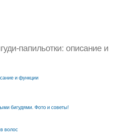
игуди-папильотки: описание и
исание и функции
ыми бигудями. Фото и советы!
ов волос