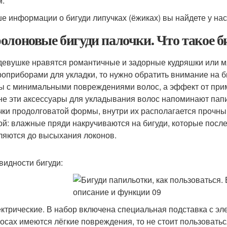
.
е информации о бигуди липучках (ёжиках) вы найдете у нас
олоновые бигуди палочки. Что такое б
девушке нравятся романтичные и задорные кудряшки или мя
роприборами для укладки, то нужно обратить внимание на б
ы с минимальными повреждениями волос, а эффект от прим
е эти аксессуары для укладывания волос напоминают папи
чки продолговатой формы, внутри их располагается прочн
ой: влажные пряди накручиваются на бигуди, которые после
ляются до высыхания локонов.
видности бигуди:
ктрические. В набор включена специальная подставка с эл
осах имеются лёгкие повреждения, то не стоит пользовать