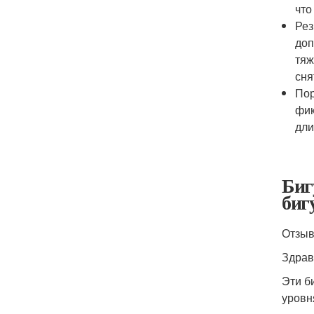
что
Рез
доп
тяж
сня
Пор
фик
дли
Биг
биг
Отзыв
Здрав
Эти б
уровн