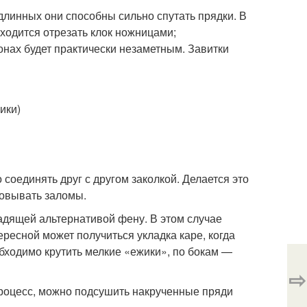
 длинных они способны сильно спутать прядки. В
иходится отрезать клок ножницами;
онах будет практически незаметным. Завитки
соединять друг с другом заколкой. Делается это
зовывать заломы.
щадящей альтернативой фену. В этом случае
ресной может получиться укладка каре, когда
обходимо крутить мелкие «ежики», по бокам —
⇨
процесс, можно подсушить накрученные пряди