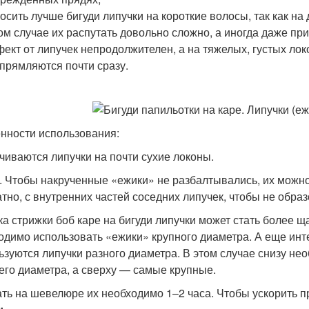
осить лучше бигуди липучки на короткие волосы, так как на
ом случае их распутать довольно сложно, а иногда даже пр
ект от липучек непродолжителен, а на тяжелых, густых лок
прямляются почти сразу.
нности использования:
чиваются липучки на почти сухие локоны.
. Чтобы накрученные «ежики» не разбалтывались, их можно 
атно, с внутренних частей соседних липучек, чтобы не обра
ка стрижки боб каре на бигуди липучки может стать более 
одимо использовать «ежики» крупного диаметра. А еще инте
ьзуются липучки разного диаметра. В этом случае снизу не
его диаметра, а сверху — самые крупные.
ть на шевелюре их необходимо 1–2 часа. Чтобы ускорить 