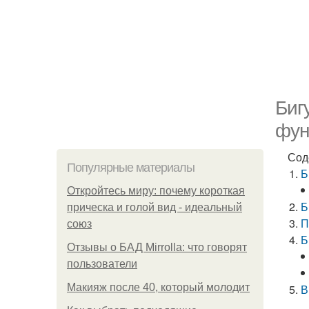
Биг
фун
Сод
Популярные материалы
Б
Откройтесь миру: почему короткая
Б
прическа и голой вид - идеальный
П
союз
Б
Отзывы о БАД Mirrolla: что говорят
пользователи
Макияж после 40, который молодит
В