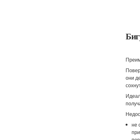
Биг
Преим
Повер
они д
сохну
Идеал
получ
Недос
не 
при
пов