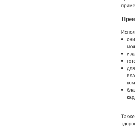
приме
Преи
Испол
они
мож
изд
гот
для
вла
ком
бла
кар
Также
здоро