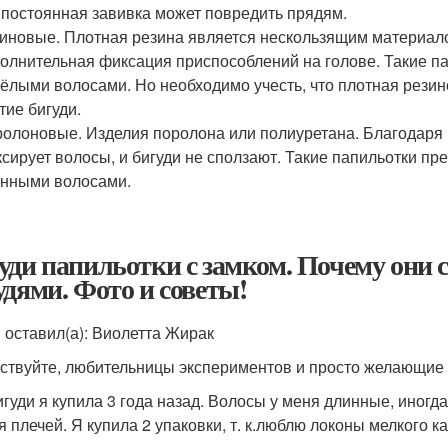
 постоянная завивка может повредить прядям.
иновые. Плотная резина является нескользящим материалом
олнительная фиксация приспособлений на голове. Такие па
ёлыми волосами. Но необходимо учесть, что плотная резин
тие бигуди.
олоновые. Изделия поролона или полиуретана. Благодаря 
сирует волосы, и бигуди не сползают. Такие папильотки пр
нными волосами.
уди папильотки с замком. Почему он
удями. Фото и советы!
 оставил(а): Виолетта Жирак
ствуйте, любительницы экспериментов и просто желающие 
игуди я купила 3 года назад. Волосы у меня длинные, иногд
я плечей. Я купила 2 упаковки, т. к.люблю локоны мелкого ка