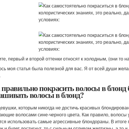
те, первый и второй оттенки относят к холодным, (они то н
сь моя статья была полезной для вас. Я от всей души жел
.
 правильно покрасить волосы в блонд б
ашивать волосы в блонд?
девушки, которым никогда не достичь красивых блондирова
ающие волосами сине-черного цвета. Как правило, волосы у
тся использовать самые агрессивные блондораны. В итоге 
ок и будет достигнут, то с сильным отливом желтизны, а то 