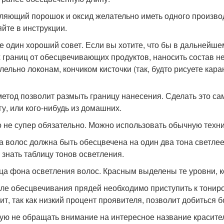
ляющий порошок и оксид желательно иметь одного произв
яйте в инструкции.
ще один хороший совет. Если вы хотите, что бы в дальнейш
х границ от обесцвечивающих продуктов, наносить состав
лельно локонам, кончиком кисточки (так, будто рисуете кар
метод позволит размыть границу нанесения. Сделать это са
гу, или кого-нибудь из домашних.
о не супер обязательно. Можно использовать обычную техни
за волос должна быть обесцвечена на один два тона светлее
 знать таблицу тонов осветления.
ца фона осветления волос. Красным выделены те уровни, 
сле обесцвечивания прядей необходимо приступить к тонир
оит, так как низкий процент проявителя, позволит добиться б
ую не обращать внимание на интересное название красител