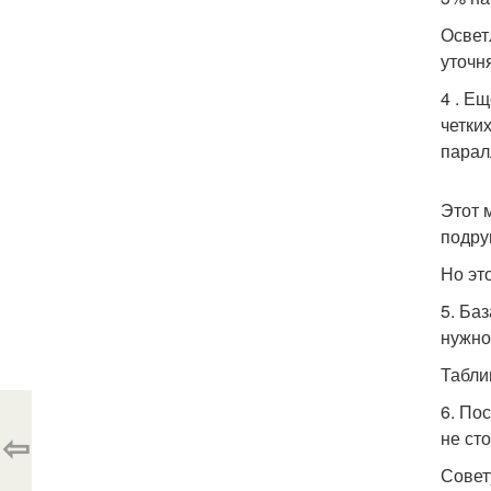
Освет
уточн
4 . Е
четки
парал
Этот 
подру
Но эт
5. Ба
нужно
Табли
6. По
⇦
не ст
Совет