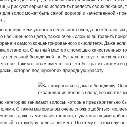
вицы рискуют серьезно испортить прелесть своих локонов, т
а для волос может быть самой дорогой и качественной - п
нт.
о достичь жемчужного и пепельного блонда рыжеволосым д
о насыщенного цвета, также очень сложно вытравить прир
орана и самого концентрированного окислителя. Даже если
ка останется. Опытный мастер с помощью качественных т
ку пепельной блондинкой, но буквально спустя несколько в
ет свое. Таким особам вместо того, чтобы тратить время и
краски, которая подчеркнет их природную красоту.
ю категорию занимают волосы, которые предварительно б
телями. С таким материалом очень сложно добиться желаемо
елтизны, даже самая качественная, с ухаживающими добавк
енный в структуру волоса пигмент. Поэтому в таком случае 