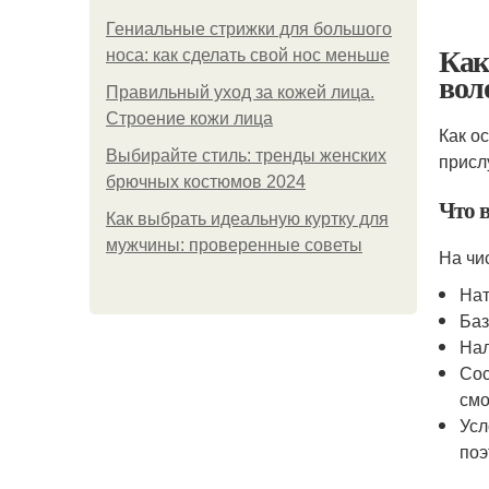
Гениальные стрижки для большого
Как
носа: как сделать свой нос меньше
вол
Правильный уход за кожей лица.
Строение кожи лица
Как о
Выбирайте стиль: тренды женских
присл
брючных костюмов 2024
Что в
Как выбрать идеальную куртку для
мужчины: проверенные советы
На чи
Нат
Баз
Нал
Сос
смо
Усл
поэ