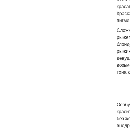
краса
Краск
пигме
Сложн
рыжег
блонд
рыжин
девуш
возьм
тона 
Особу
краси
без ж
внедр