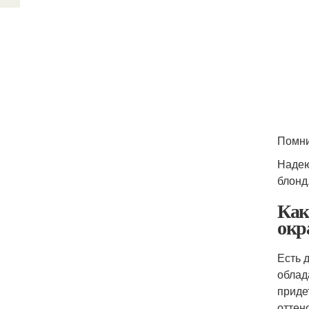
Помни
Надею
блонд
Как
окр
Есть 
облад
приде
оттен