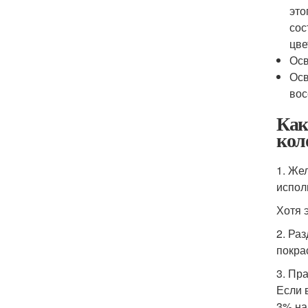
это
сос
цве
Осв
Осв
во
Как
кол
1. Же
испол
Хотя 
2. Ра
покра
3. Пр
Если 
3% на