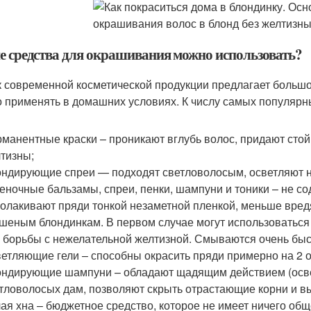
е средства для окрашивания можно использовать?
 современной косметической продукции предлагает большо
 применять в домашних условиях. К числу самых популярны
манентные краски – проникают вглубь волос, придают сто
тизны;
ндирующие спреи — подходят светловолосым, осветляют на
еночные бальзамы, спреи, пенки, шампуни и тоники – не с
олакивают пряди тонкой незаметной пленкой, меньше вредя
шеным блондинкам. В первом случае могут использоваться 
 борьбы с нежелательной желтизной. Смываются очень быст
етляющие гели – способны окрасить пряди примерно на 2 о
ндирующие шампуни – обладают щадящим действием (освет
тловолосых дам, позволяют скрыть отрастающие корни и в
ая хна – бюджетное средство, которое не имеет ничего общ