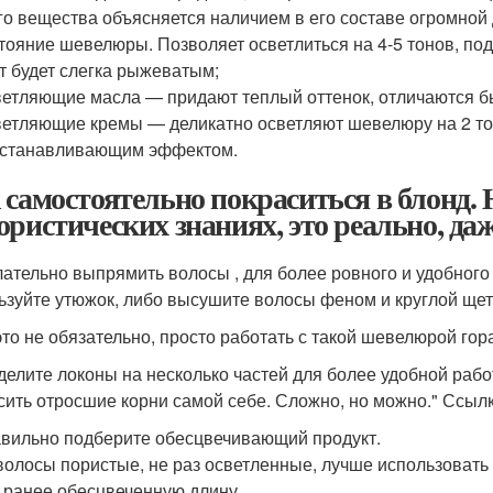
го вещества объясняется наличием в его составе огромной
тояние шевелюры. Позволяет осветлиться на 4-5 тонов, по
т будет слегка рыжеватым;
етляющие масла — придают теплый оттенок, отличаются бы
етляющие кремы — деликатно осветляют шевелюру на 2 то
сстанавливающим эффектом.
 самостоятельно покраситься в блонд.
ористических знаниях, это реально, да
лательно выпрямить волосы , для более ровного и удобного
ьзуйте утюжок, либо высушите волосы феном и круглой щет
это не обязательно, просто работать с такой шевелюрой гор
зделите локоны на несколько частей для более удобной работы
сить отросшие корни самой себе. Сложно, но можно." Ссылк
авильно подберите обесцвечивающий продукт.
волосы пористые, не раз осветленные, лучше использовать 
 ранее обесцвеченную длину.