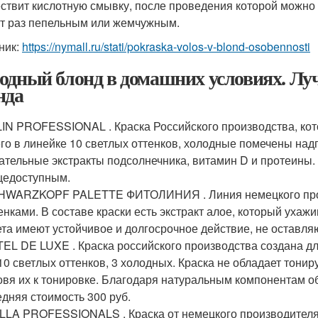
ствит кислотную смывку, после проведения которой можно 
от раз пепельным или жемчужным.
ник:
https://nymall.ru/stati/pokraska-volos-v-blond-osobennosti
одный блонд в домашних условиях. Лу
нда
IN PROFESSIONAL . Краска Российского производства, ко
го в линейке 10 светлых оттенков, холодные помечены надп
ательные экстракты подсолнечника, витамин D и протеины. 
щедоступным.
HWARZKOPF PALETTE ФИТОЛИНИЯ . Линия немецкого прои
енками. В составе краски есть экстракт алое, который ухаж
та имеют устойчивое и долгосрочное действие, не оставляю
EL DE LUXE . Краска российского производства создана д
10 светлых оттенков, 3 холодных. Краска не обладает тони
овя их к тонировке. Благодаря натуральным компонентам о
дняя стоимость 300 руб.
LA PROFESSIONALS . Краска от немецкого производителя