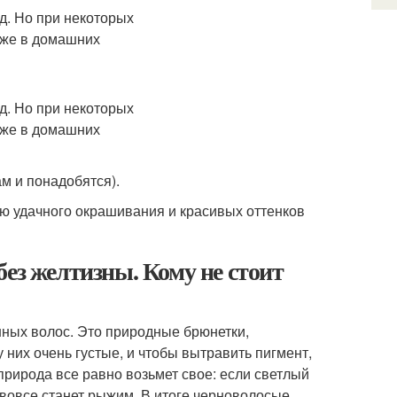
ам и понадобятся).
аю удачного окрашивания и красивых оттенков
ез желтизны. Кому не стоит
нных волос. Это природные брюнетки,
 них очень густые, и чтобы вытравить пигмент,
природа все равно возьмет свое: если светлый
и вовсе станет рыжим. В итоге черноволосые