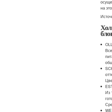
осуще
на эт
Источ
Хол
бло
OLL
Все
пит
об
SC
отт
Цве
EST
Из 
гот
Сре
WEL