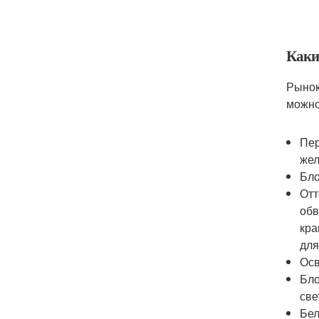
Каки
Рынок
можно
Пер
жел
Бло
Отт
обв
кра
для
Осв
Бло
све
Бел