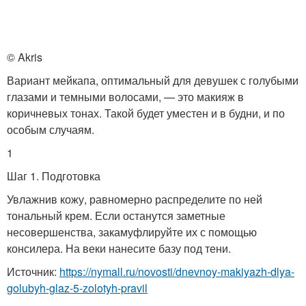
© Akris
Вариант мейкапа, оптимальный для девушек с голубыми
глазами и темными волосами, — это макияж в
коричневых тонах. Такой будет уместен и в будни, и по
особым случаям.
1
Шаг 1. Подготовка
Увлажнив кожу, равномерно распределите по ней
тональный крем. Если останутся заметные
несовершенства, закамуфлируйте их с помощью
консилера. На веки нанесите базу под тени.
Источник:
https://nymall.ru/novosti/dnevnoy-makiyazh-dlya-
golubyh-glaz-5-zolotyh-pravil