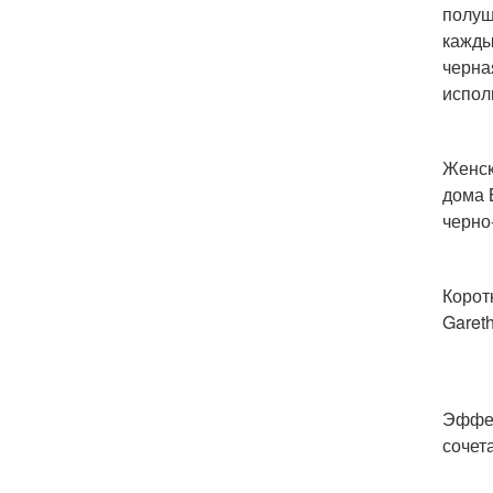
полуш
кажды
черна
испол
Женск
дома 
черно
Корот
Garet
Эффек
сочет