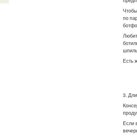
предп
Чтобы
по па
ботфо
Любит
ботил
шпиль
Есть 
3. Дл
Консе
проду
Если 
вечер