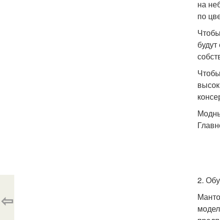
на не
по цв
Чтобы
будут
собст
Чтобы
высок
консе
Модны
Главн
2. Об
⇦
Манто
модел