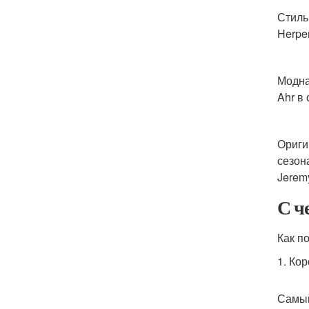
Стиль
Herpe
Модна
Ahr в
Ориги
сезон
Jeremy
С ч
Как п
1. Ко
Самый