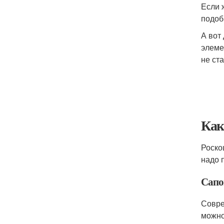
Если 
подоб
А вот
элеме
не ст
Как
Роско
надо 
Сапо
Совре
можно