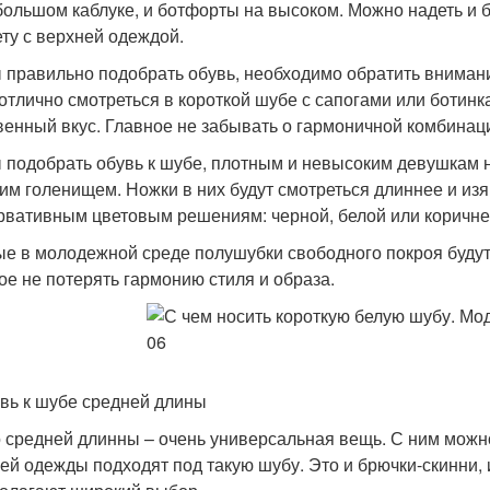
большом каблуке, и ботфорты на высоком. Можно надеть и 
ету с верхней одеждой.
 правильно подобрать обувь, необходимо обратить вниман
 отлично смотреться в короткой шубе с сапогами или ботинк
венный вкус. Главное не забывать о гармоничной комбинаци
 подобрать обувь к шубе, плотным и невысоким девушкам н
им голенищем. Ножки в них будут смотреться длиннее и изя
рвативным цветовым решениям: черной, белой или коричнев
е в молодежной среде полушубки свободного покроя будут 
ое не потерять гармонию стиля и образа.
увь к шубе средней длины
 средней длинны – очень универсальная вещь. С ним можн
ей одежды подходят под такую шубу. Это и брючки-скинни, 