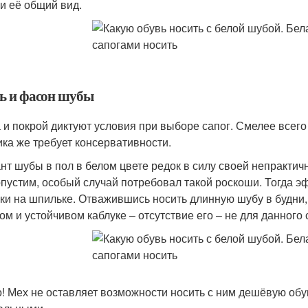
и её общий вид.
ь и фасон шубы
 и покрой диктуют условия при выборе сапог. Смелее все
ика же требует консервативности.
нт шубы в пол в белом цвете редок в силу своей непрактич
опустим, особый случай потребовал такой роскоши. Тогда э
ки на шпильке. Отважившись носить длинную шубу в будни,
ом и устойчивом каблуке – отсутствие его – не для данного 
! Мех не оставляет возможности носить с ним дешёвую обув