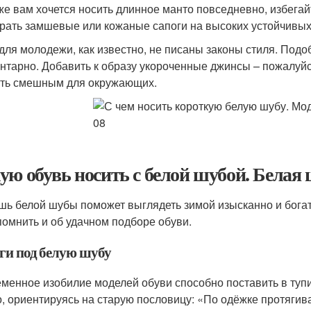
же вам хочется носить длинное манто повседневно, избега
рать замшевые или кожаные сапоги на высоких устойчивых 
 для молодежи, как известно, не писаны законы стиля. Подо
нтарно. Добавить к образу укороченные джинсы – пожалуйс
ать смешным для окружающих.
ую обувь носить с белой шубой. Белая
шь белой шубы поможет выглядеть зимой изысканно и богат
помнить и об удачном подборе обуви.
ги под белую шубу
менное изобилие моделей обуви способно поставить в туп
, ориентируясь на старую пословицу: «По одёжке протягив