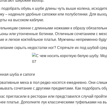
олагают широкий выбор.
 подобрать обувь к шубе длины чуть выше колена, исходите
рку – наденьте удобные сапожки или полуботинки. Для выхо
рты на высоком каблуке.
ельницам скинни с длинными ножками к образу обязательн
ьоны или утонченные ботинки. Отличным сочетанием с мехо
ке и легкое коктейльное платье. Мужчины непременно будут
желание скрыть недостатки ног? Спрячьте их под шубой ср
инная шуба и сапоги
рвативные меха в пол редко носятся ежедневно. Они слиш
мывать сочетание с другими предметами. Как подобрать обу
вас пригласили в ресторан или представился случай пройти
нее платье. Дополните лук классическими туфельками на вы