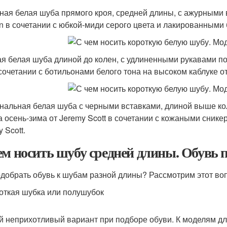
ная белая шуба прямого кроя, средней длины, с ажурными в
n в сочетании с юбкой-миди серого цвета и лакированными 
я белая шуба длиной до колен, с удлиненными рукавами по
 сочетании с ботильонами белого тона на высоком каблуке от
нальная белая шуба с черными вставками, длиной выше кол
а осень-зима от Jeremy Scott в сочетании с кожаными снике
 Scott.
ем носить шубу средней длины. Обувь 
одобрать обувь к шубам разной длины? Рассмотрим этот во
роткая шубка или полушубок
 неприхотливый вариант при подборе обуви. К моделям дл