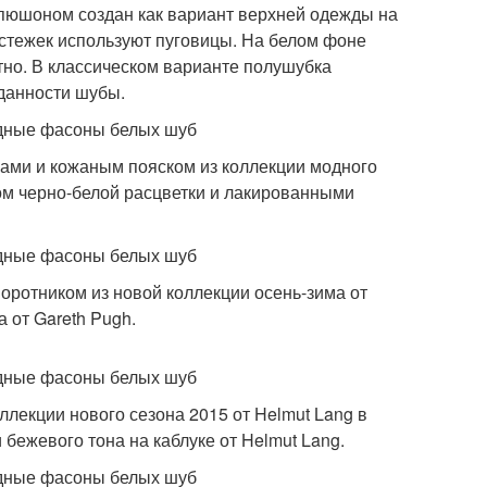
пюшоном создан как вариант верхней одежды на
астежек используют пуговицы. На белом фоне
тно. В классическом варианте полушубка
данности шубы.
ками и кожаным пояском из коллекции модного
ром черно-белой расцветки и лакированными
оротником из новой коллекции осень-зима от
 от Gareth Pugh.
лекции нового сезона 2015 от Helmut Lang в
 бежевого тона на каблуке от Helmut Lang.