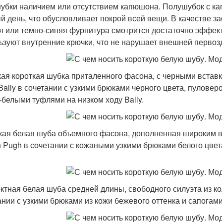
убки наличием или отсутствием капюшона. Полушубок с ка
й день, что обусловливает покрой всей вещи. В качестве з
я или темно-синяя фурнитура смотрится достаточно эффек
ьзуют внутренние крючки, что не нарушает внешней первоз
ая короткая шубка приталенного фасона, с черными встав
Bally в сочетании с узкими брюками черного цвета, пулове
-белыми туфлями на низком ходу Bally.
кая белая шуба объемного фасона, дополненная широким в
h Pugh в сочетании с кожаными узкими брюками белого цвета
тная белая шуба средней длины, свободного силуэта из кол
ании с узкими брюками из кожи бежевого оттенка и сапогами