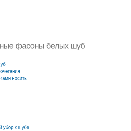
одные фасоны белых шуб
шуб
сочетания
огами носить
 убор к шубе