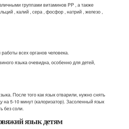
азличными группами витаминов PP , а также
ций , калий , сера , фосфор , натрий , железо ,
работы всех органов человека.
иного языка очевидна, особенно для детей,
зыка. После того как язык отварили, нужно снять
у на 5-10 минут (калоризатор). Засоленный язык
ь без соли.
говяжий язык детям