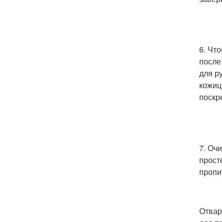
6. Чт
после
для р
кожиц
поскр
7. Оч
прост
пропи
Отвар