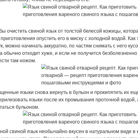
обы очистить свиной язык от толстой белесой кожицы, котор
 приготовления опустить его в миску с холодной водой. Как
ук, можно начинать аккуратно, по частям снимать с него кус
а обычно отходит хуже, и если не получится безболезненно 
ести там ножом.
ищенные языки снова вернуть в бульон и прокипятить их ещ
ерилизовать языки после их промывания проточной водой, а
таться бульоном.
ной свиной язык необычайно вкусен в натуральном виде в 