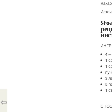
макар
Источ
Язы
рец
инс
ИНГР
4 –
1 с
1 с
пуч
3 л
5 г
1 с
⇦
СПОС