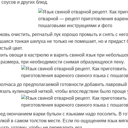
 соусов и других блюд.
рковь очистить, репчатый лук хорошо промыть и снять с нег
шаяся тонкая шелуха не только не помешает, но и придаст
истый цвет.
ить овощи в кастрюлю и варить свиной язык при небольшом 
о размера, при необходимости снимая образующуюся пену.
 полчаса до предполагаемой готовности добавить лавровый 
язать кулинарной ниткой, чтобы впоследствии было проще у
ред окончанием варки бульон с языками надо посолить. В г
илкой в самом толстом месте. Если по ощущениям язык мягк
шать готовку, чтобы не переварить его.