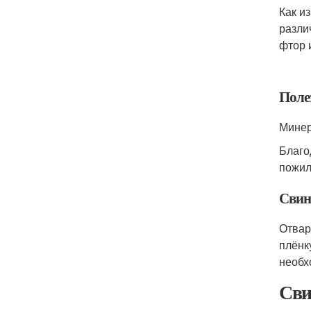
Как и
разли
фтор и
Поле
Минер
Благо
пожил
Свин
Отвар
плёнк
необх
Сви