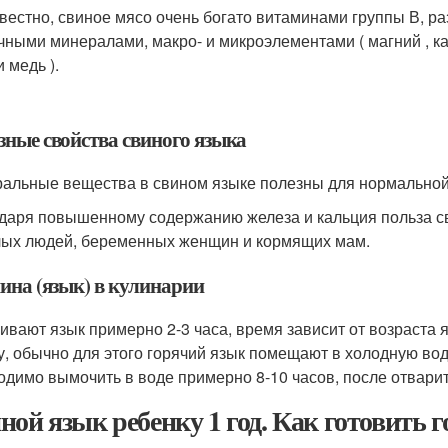
звестно, свиное мясо очень богато витаминами группы В, р
чными минералами, макро- и микроэлементами ( магний , каль
 медь ).
зные свойства свиного языка
альные вещества в свином языке полезны для нормальной 
даря повышенному содержанию железа и кальция польза св
ых людей, беременных женщин и кормящих мам.
ина (язык) в кулинарии
ивают язык примерно 2-3 часа, время зависит от возраста я
у, обычно для этого горячий язык помещают в холодную вод
одимо вымочить в воде примерно 8-10 часов, после отварит
ной язык ребенку 1 год. Как готовить 