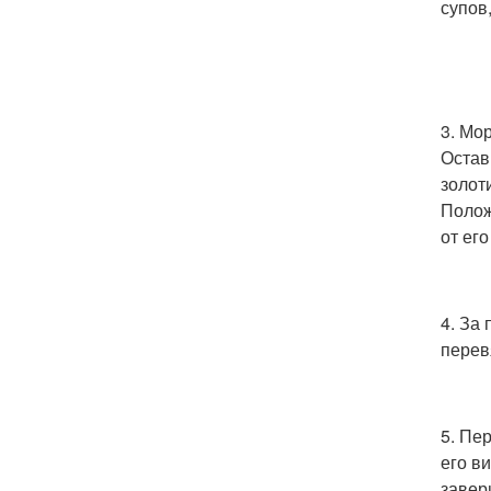
супов,
3. Мо
Остав
золот
Полож
от ег
4. За
перев
5. Пе
его в
завер