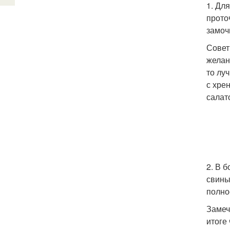
1. Дл
прото
замоч
Совет
желан
то лу
с хре
салат
2. В 
свины
полно
Замеч
итоге