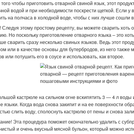
я того чтобы приготовить отварной свиной язык, этот прод
чной водой и при необходимости поскрести щеткой. Если у 
ить на полчаса в холодной воде, чтобы с них лучше сошли в
! Следуя этому простому рецепту, вы можете сварить хоть о
ию. Но поскольку приготовление отварного языка – это хоть
чше сварить сразу несколько свиных языков. Ведь этот проду
ном или в качестве основы для бутербродов, из него также
ов или потушить его в соусе и использовать, как второе.
большой кастрюле на сильном огне вскипятить 3 — 4 л воды 
е языки. Когда вода снова закипит и на ее поверхности об
стью слить воду, сполоснуть кастрюлю от пены и снова зали
ание! Эта процедура поможет окончательно удалить с субпр
 чистый и очень вкусный мясной бульон, который можно ис