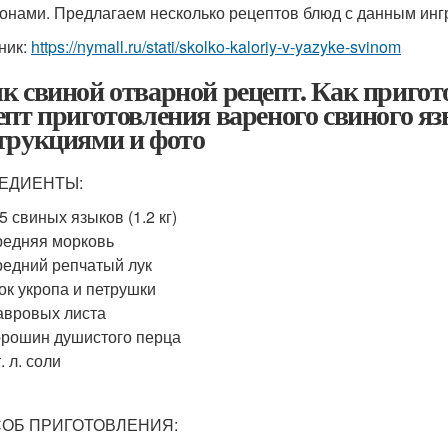
онами. Предлагаем несколько рецептов блюд с данным инг
ник:
https://nymall.ru/stati/skolko-kaloriy-v-yazyke-svinom
к свиной отварной рецепт. Как приго
епт приготовления вареного свиного я
трукциями и фото
ЕДИЕНТЫ:
 5 свиных языков (1.2 кг)
редняя морковь
редний репчатый лук
ок укропа и петрушки
авровых листа
орошин душистого перца
т. л. соли
ОБ ПРИГОТОВЛЕНИЯ: