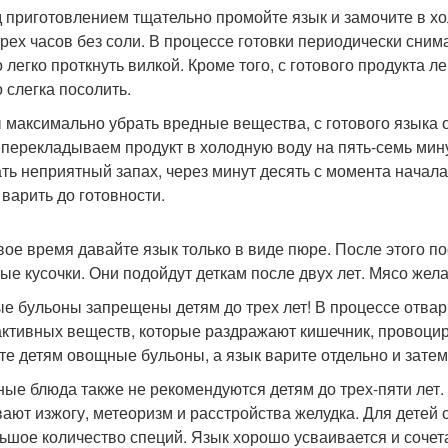
 приготовлением тщательно промойте язык и замочите в хо
трех часов без соли. В процессе готовки периодически сним
 легко проткнуть вилкой. Кроме того, с готового продукта 
 слегка посолить.
 максимально убрать вредные вещества, с готового языка о
 перекладываем продукт в холодную воду на пять-семь мин
ать неприятный запах, через минут десять с момента начала
 варить до готовности.
вое время давайте язык только в виде пюре. После этого п
ые кусочки. Они подойдут деткам после двух лет. Мясо жела
е бульоны запрещены детям до трех лет! В процессе отва
активных веществ, которые раздражают кишечник, провоцир
те детям овощные бульоны, а язык варите отдельно и затем
ые блюда также не рекомендуются детям до трех-пяти лет. 
ают изжогу, метеоризм и расстройства желудка. Для детей 
ьшое количество специй. Язык хорошо усваивается и сочета