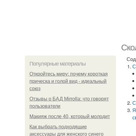
Ско
Сод
Популярные материалы
С
Откройтесь миру: почему короткая
прическа и голой вид - идеальный
союз
Отзывы о БАД Mirrolla: что говорят
С
пользователи
Я
Макияж после 40, который молодит
с
Как выбрать подходящие
аксессуары для женского синего