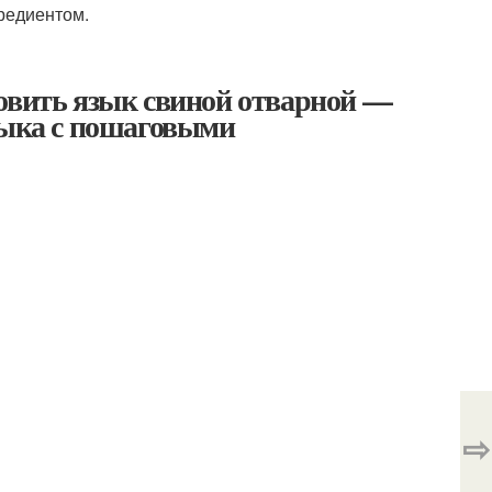
редиентом.
товить язык свиной отварной —
зыка с пошаговыми
⇨