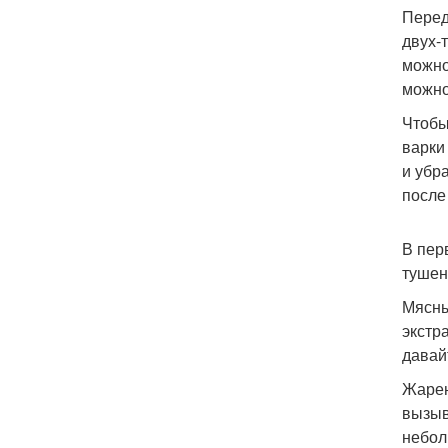
Перед
двух-
можно
можно
Чтобы
варки
и убр
после
В пер
тушен
Мясны
экстр
давай
Жарен
вызыв
небол