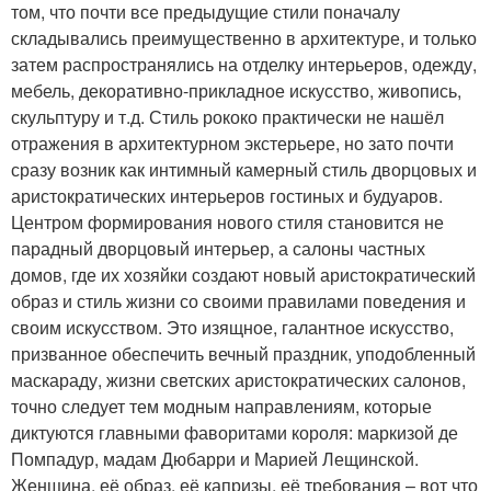
том, что почти все предыдущие стили поначалу
складывались преимущественно в архитектуре, и только
затем распространялись на отделку интерьеров, одежду,
мебель, декоративно-прикладное искусство, живопись,
скульптуру и т.д. Стиль рококо практически не нашёл
отражения в архитектурном экстерьере, но зато почти
сразу возник как интимный камерный стиль дворцовых и
аристократических интерьеров гостиных и будуаров.
Центром формирования нового стиля становится не
парадный дворцовый интерьер, а салоны частных
домов, где их хозяйки создают новый аристократический
образ и стиль жизни со своими правилами поведения и
своим искусством. Это изящное, галантное искусство,
призванное обеспечить вечный праздник, уподобленный
маскараду, жизни светских аристократических салонов,
точно следует тем модным направлениям, которые
диктуются главными фаворитами короля: маркизой де
Помпадур, мадам Дюбарри и Марией Лещинской.
Женщина, её образ, её капризы, её требования – вот что