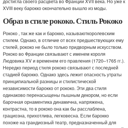
достигла своего расцвета во Франции XVII века. Но уже к
XVIII веку барокко окончательно вышло из моды.
Образ в стиле рококо. Стиль Рококо
Рококо , так же как и барокко, называют
королевским
стилем
. Однако, в отличие от всех предшествующих ему
стилей, рококо не было только придворным искусством.
Рококо во Франции связывают с именем короля
Людовика XV и временем его правления (1720–1765 гг.).
Нередко период стиля рококо связывают с последней
стадией барокко. Однако здесь лежит опасность утраты
принципиальной разницы и стилистической
независимости барокко от рококо. Эти два стиля
одинаково перенасыщены пышным декором, но если
барочная орнаментика динамична, напряжена,
контрастна, то в рококо она как бы расслаблена,
грациозна, прихотлива, легковесна. Если барокко
похоже на грандиозный театр, предназначенный для