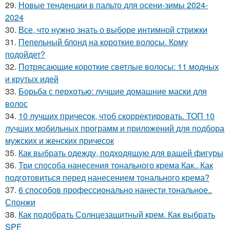
29.
Новые тенденции в пальто для осени-зимы 2024-
2024
30.
Все, что нужно знать о выборе интимной стрижки
31.
Пепельный блонд на короткие волосы. Кому
подойдет?
32.
Потрясающие короткие светлые волосы: 11 модных
и крутых идей
33.
Борьба с перхотью: лучшие домашние маски для
волос
34.
10 лучших причесок, чтоб скорректировать. ТОП 10
лучших мобильных программ и приложений для подбора
мужских и женских причесок
35.
Как выбрать одежду, подходящую для вашей фигуры
36.
Три способа нанесения тонального крема Как.. Как
подготовиться перед нанесением тонального крема?
37.
6 способов профессионально нанести тональное..
Спонжи
38.
Как подобрать Солнцезащитный крем. Как выбрать
SPF