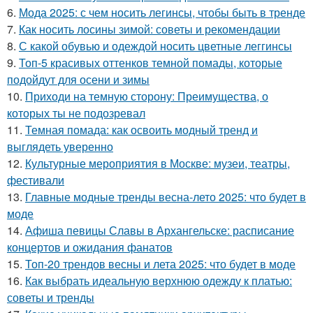
6.
Мода 2025: с чем носить легинсы, чтобы быть в тренде
7.
Как носить лосины зимой: советы и рекомендации
8.
С какой обувью и одеждой носить цветные леггинсы
9.
Топ-5 красивых оттенков темной помады, которые
подойдут для осени и зимы
10.
Приходи на темную сторону: Преимущества, о
которых ты не подозревал
11.
Темная помада: как освоить модный тренд и
выглядеть уверенно
12.
Культурные мероприятия в Москве: музеи, театры,
фестивали
13.
Главные модные тренды весна-лето 2025: что будет в
моде
14.
Афиша певицы Славы в Архангельске: расписание
концертов и ожидания фанатов
15.
Топ-20 трендов весны и лета 2025: что будет в моде
16.
Как выбрать идеальную верхнюю одежду к платью:
советы и тренды