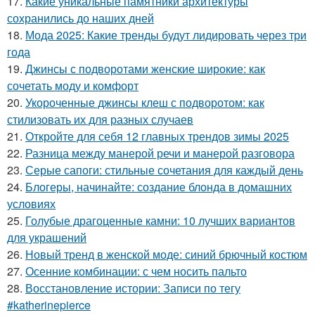
17.
Какие уникальные памятники архитектуры
сохранились до наших дней
18.
Мода 2025: Какие тренды будут лидировать через три
года
19.
Джинсы с подворотами женские широкие: как
сочетать моду и комфорт
20.
Укороченные джинсы клеш с подворотом: как
стилизовать их для разных случаев
21.
Откройте для себя 12 главных трендов зимы 2025
22.
Разница между манерой речи и манерой разговора
23.
Серые сапоги: стильные сочетания для каждый день
24.
Блогеры, начинайте: создание блонда в домашних
условиях
25.
Голубые драгоценные камни: 10 лучших вариантов
для украшений
26.
Новый тренд в женской моде: синий брючный костюм
27.
Осенние комбинации: с чем носить пальто
28.
Восстановление истории: Записи по тегу
#katherinepierce