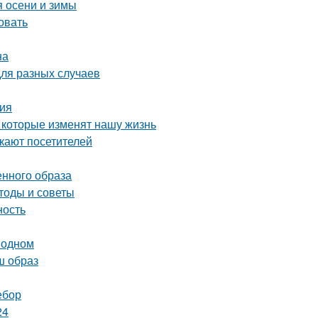
я осени и зимы
овать
на
для разных случаев
ция
 которые изменят нашу жизнь
екают посетителей
нного образа
тоды и советы
ность
 одном
ш образ
ебор
24