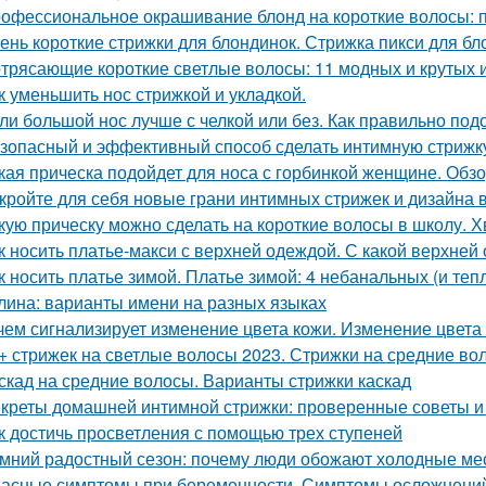
офессиональное окрашивание блонд на короткие волосы: п
ень короткие стрижки для блондинок. Стрижка пикси для бл
трясающие короткие светлые волосы: 11 модных и крутых 
к уменьшить нос стрижкой и укладкой.
ли большой нос лучше с челкой или без. Как правильно под
зопасный и эффективный способ сделать интимную стрижк
кая прическа подойдет для носа с горбинкой женщине. Обз
кройте для себя новые грани интимных стрижек и дизайна в
кую прическу можно сделать на короткие волосы в школу. Хв
к носить платье-макси с верхней одеждой. С какой верхней
к носить платье зимой. Платье зимой: 4 небанальных (и теп
лина: варианты имени на разных языках
чем сигнализирует изменение цвета кожи. Изменение цвета
+ стрижек на светлые волосы 2023. Стрижки на средние во
скад на средние волосы. Варианты стрижки каскад
креты домашней интимной стрижки: проверенные советы и
к достичь просветления с помощью трех ступеней
мний радостный сезон: почему люди обожают холодные м
асные симптомы при беременности. Симптомы осложнени