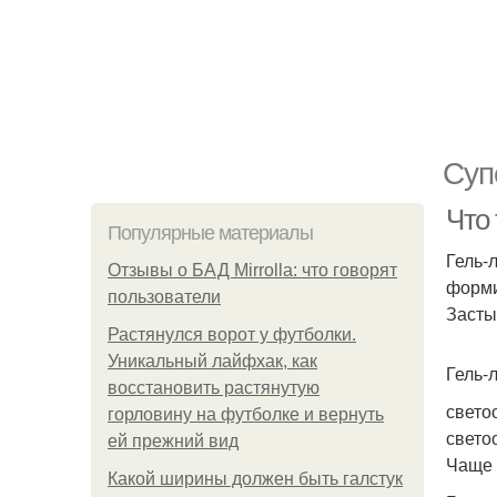
Суп
Что 
Популярные материалы
Гель-
Отзывы о БАД Mirrolla: что говорят
форми
пользователи
Засты
Растянулся ворот у футболки.
Уникальный лайфхак, как
Гель-л
восстановить растянутую
свето
горловину на футболке и вернуть
свето
ей прежний вид
Чаще 
Какой ширины должен быть галстук