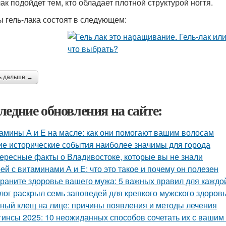
лак подойдет тем, кто обладает плотной структурой ногтя.
 гель-лака состоят в следующем:
ь дальше →
ледние обновления на сайте:
амины А и Е на масле: как они помогают вашим волосам
ие исторические события наиболее значимы для города
ересные факты о Владивостоке, которые вы не знали
ей с витаминами А и Е: что это такое и почему он полезен
раните здоровье вашего мужа: 5 важных правил для каждо
лог раскрыл семь заповедей для крепкого мужского здоров
ный клещ на лице: причины появления и методы лечения
гинсы 2025: 10 неожиданных способов сочетать их с вашим