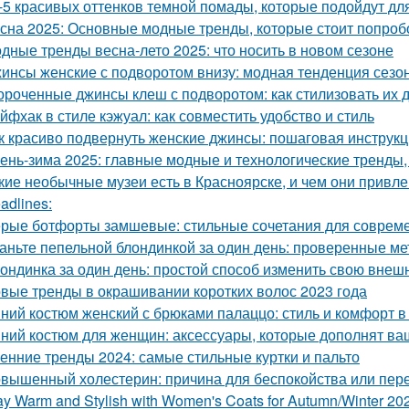
-5 красивых оттенков темной помады, которые подойдут дл
сна 2025: Основные модные тренды, которые стоит попроб
дные тренды весна-лето 2025: что носить в новом сезоне
инсы женские с подворотом внизу: модная тенденция сезо
ороченные джинсы клеш с подворотом: как стилизовать их 
йфхак в стиле кэжуал: как совместить удобство и стиль
к красиво подвернуть женские джинсы: пошаговая инструк
ень-зима 2025: главные модные и технологические тренды,
кие необычные музеи есть в Красноярске, и чем они привл
adlines:
рые ботфорты замшевые: стильные сочетания для совреме
аньте пепельной блондинкой за один день: проверенные ме
ондинка за один день: простой способ изменить свою внеш
вые тренды в окрашивании коротких волос 2023 года
ний костюм женский с брюками палаццо: стиль и комфорт в
ний костюм для женщин: аксессуары, которые дополнят ва
енние тренды 2024: самые стильные куртки и пальто
вышенный холестерин: причина для беспокойства или пер
ay Warm and Stylish with Women's Coats for Autumn/Winter 20