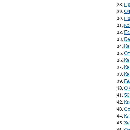
28.
Пр
29.
Оч
30.
По
31.
Ка
32.
Ес
33.
Бе
34.
Ка
35.
От
36.
Ка
37.
Ка
38.
Ка
39.
Га
40.
О 
41.
50
42.
Ка
43.
Се
44.
Ка
45.
Зи
46.
Оп