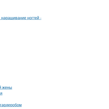
й жены
ья
 гардеробом