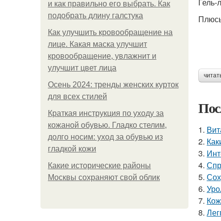
Гель-
и как правильно его выбрать. Как
подобрать длину галстука
Плюсы
Как улучшить кровообращение на
лице. Какая маска улучшит
кровообращение, увлажнит и
улучшит цвет лица
читат
Осень 2024: тренды женских курток
для всех стилей
Пос
Краткая инструкция по уходу за
кожаной обувью. Гладко стелим,
1.
Вит
долго носим: уход за обувью из
2.
Как
гладкой кожи
3.
Инт
4.
Спр
Какие исторические районы
5.
Сох
Москвы сохраняют свой облик
6.
Уро
7.
Кож
8.
Лег