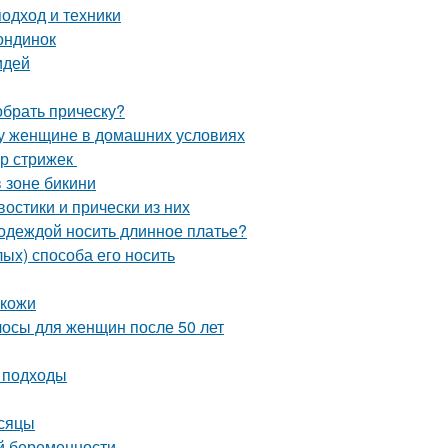
одход и техники
ондинок
идей
обрать прическу?
у женщине в домашних условиях
ор стрижек
 зоне бикини
остики и прически из них
 одеждой носить длинное платье?
лых) способа его носить
 кожи
лосы для женщин после 50 лет
 подходы
есяцы
й беременности