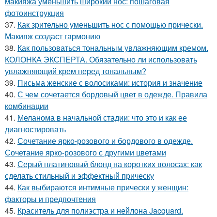
макияжа уменьшить широкий нос: пошаговая
фотоинструкция
37.
Как зрительно уменьшить нос с помощью прически.
Макияж создаст гармонию
38.
Как пользоваться тональным увлажняющим кремом.
КОЛОНКА ЭКСПЕРТА. Обязательно ли использовать
увлажняющий крем перед тональным?
39.
Письма женские с волосиками: история и значение
40.
С чем сочетается бордовый цвет в одежде. Правила
комбинации
41.
Меланома в начальной стадии: что это и как ее
диагностировать
42.
Сочетание ярко-розового и бордового в одежде.
Сочетание ярко-розового с другими цветами
43.
Серый платиновый блонд на коротких волосах: как
сделать стильный и эффектный прическу
44.
Как выбираются интимные прически у женщин:
факторы и предпочтения
45.
Краситель для полиэстра и нейлона Jacquard.