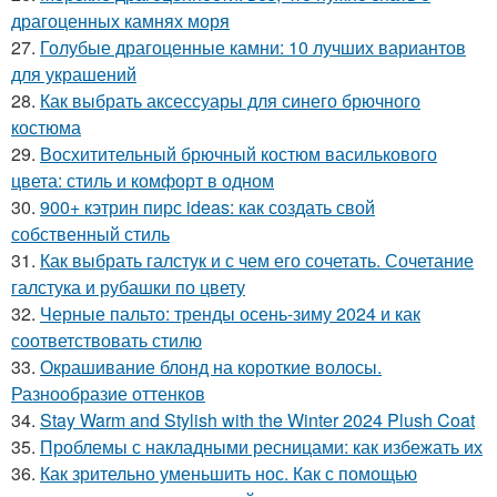
драгоценных камнях моря
27.
Голубые драгоценные камни: 10 лучших вариантов
для украшений
28.
Как выбрать аксессуары для синего брючного
костюма
29.
Восхитительный брючный костюм василькового
цвета: стиль и комфорт в одном
30.
900+ кэтрин пирс ideas: как создать свой
собственный стиль
31.
Как выбрать галстук и с чем его сочетать. Сочетание
галстука и рубашки по цвету
32.
Черные пальто: тренды осень-зиму 2024 и как
соответствовать стилю
33.
Окрашивание блонд на короткие волосы.
Разнообразие оттенков
34.
Stay Warm and Stylish with the Winter 2024 Plush Coat
35.
Проблемы с накладными ресницами: как избежать их
36.
Как зрительно уменьшить нос. Как с помощью