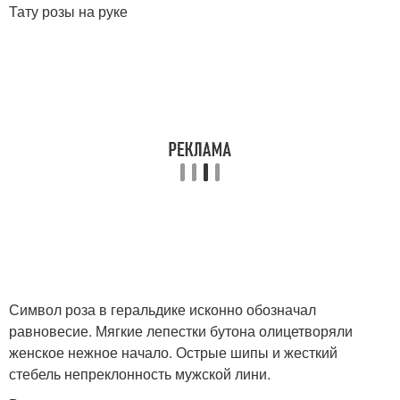
Тату розы на руке
Девушки на руке
Тата на плече
Символ роза в геральдике исконно обозначал
равновесие. Мягкие лепестки бутона олицетворяли
женское нежное начало. Острые шипы и жесткий
стебель непреклонность мужской лини.