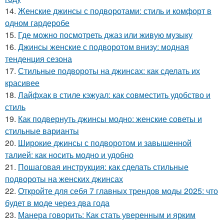
14.
Женские джинсы с подворотами: стиль и комфорт в
одном гардеробе
15.
Где можно посмотреть джаз или живую музыку
16.
Джинсы женские с подворотом внизу: модная
тенденция сезона
17.
Стильные подвороты на джинсах: как сделать их
красивее
18.
Лайфхак в стиле кэжуал: как совместить удобство и
стиль
19.
Как подвернуть джинсы модно: женские советы и
стильные варианты
20.
Широкие джинсы с подворотом и завышенной
талией: как носить модно и удобно
21.
Пошаговая инструкция: как сделать стильные
подвороты на женских джинсах
22.
Откройте для себя 7 главных трендов моды 2025: что
будет в моде через два года
23.
Манера говорить: Как стать уверенным и ярким