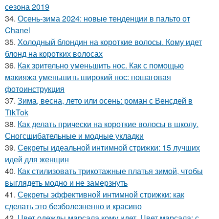
сезона 2019
34.
Осень-зима 2024: новые тенденции в пальто от
Chanel
35.
Холодный блондин на короткие волосы. Кому идет
блонд на коротких волосах
36.
Как зрительно уменьшить нос. Как с помощью
макияжа уменьшить широкий нос: пошаговая
фотоинструкция
37.
Зима, весна, лето или осень: роман с Венсдей в
TikTok
38.
Как делать прически на короткие волосы в школу.
Сногсшибательные и модные укладки
39.
Секреты идеальной интимной стрижки: 15 лучших
идей для женщин
40.
Как стилизовать трикотажные платья зимой, чтобы
выглядеть модно и не замерзнуть
41.
Секреты эффективной интимной стрижки: как
сделать это безболезненно и красиво
42.
Цвет одежды марсала кому идет. Цвет марсала: с