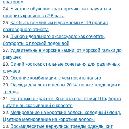
оратором
24.
Быстрое обучение красноречию: как научиться
говорить красиво за 2.5 часа
25.
Как быть вежливым и уважаемым: 19 правил
разговорного этикета
26.
Выбор идеального аксессуара: как сочетать
ботфорты с плоской подошвой
27.
Удивительные морские камни: от морской гальки до
ракушек
28.
Синий костюм: стильные сочетания для различных
случаев
29.
Осенние комбинации: с чем носить пальто
30.
Одежда для лета и весны 2014: новые тенденции и
тренды
31.
Не только о красоте. Красота спасет мир! Подборка
цитат и высказываний о красоте
32.
Мелирование на короткие волосы холодный блонд.
Цветное мелирование на короткие волосы
33.
Восьмидесятые вернулись: тренды одежды хит