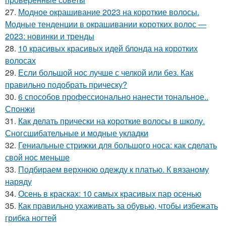
27.
Модное окрашивание 2023 на короткие волосы.
Модные тенденции в окрашивании коротких волос —
2023: новинки и тренды
28.
10 красивых красивых идей блонда на коротких
волосах
29.
Если большой нос лучше с челкой или без. Как
правильно подобрать прическу?
30.
6 способов профессионально нанести тональное..
Спонжи
31.
Как делать прически на короткие волосы в школу.
Сногсшибательные и модные укладки
32.
Гениальные стрижки для большого носа: как сделать
свой нос меньше
33.
Подбираем верхнюю одежду к платью. К вязаному
наряду
34.
Осень в красках: 10 самых красивых пар осенью
35.
Как правильно ухаживать за обувью, чтобы избежать
грибка ногтей