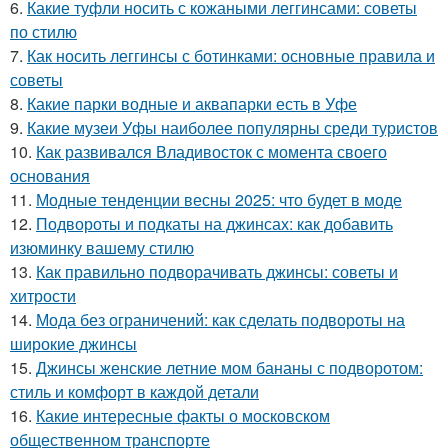
6.
Какие туфли носить с кожаными леггинсами: советы
по стилю
7.
Как носить леггинсы с ботинками: основные правила и
советы
8.
Какие парки водные и аквапарки есть в Уфе
9.
Какие музеи Уфы наиболее популярны среди туристов
10.
Как развивался Владивосток с момента своего
основания
11.
Модные тенденции весны 2025: что будет в моде
12.
Подвороты и подкаты на джинсах: как добавить
изюминку вашему стилю
13.
Как правильно подворачивать джинсы: советы и
хитрости
14.
Мода без ограничений: как сделать подвороты на
широкие джинсы
15.
Джинсы женские летние мом бананы с подворотом:
стиль и комфорт в каждой детали
16.
Какие интересные факты о московском
общественном транспорте