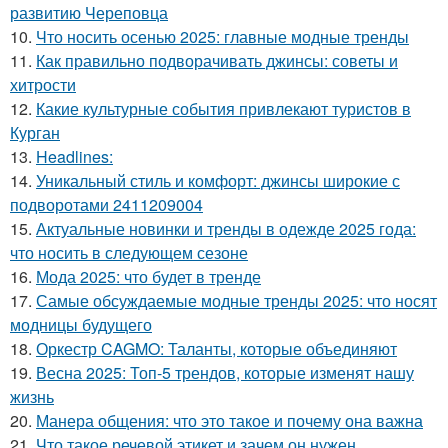
развитию Череповца
10.
Что носить осенью 2025: главные модные тренды
11.
Как правильно подворачивать джинсы: советы и
хитрости
12.
Какие культурные события привлекают туристов в
Курган
13.
Headlines:
14.
Уникальный стиль и комфорт: джинсы широкие с
подворотами 2411209004
15.
Актуальные новинки и тренды в одежде 2025 года:
что носить в следующем сезоне
16.
Мода 2025: что будет в тренде
17.
Самые обсуждаемые модные тренды 2025: что носят
модницы будущего
18.
Оркестр CAGMO: Таланты, которые объединяют
19.
Весна 2025: Топ-5 трендов, которые изменят нашу
жизнь
20.
Манера общения: что это такое и почему она важна
21.
Что такое речевой этикет и зачем он нужен