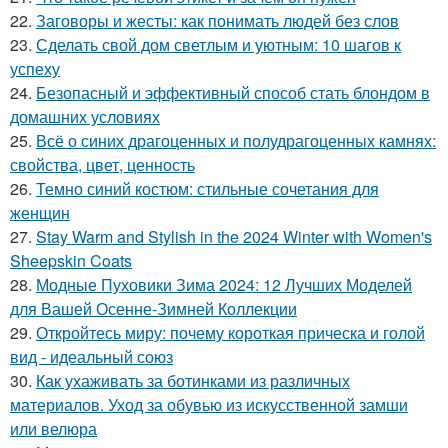
22.
Заговоры и жесты: как понимать людей без слов
23.
Сделать свой дом светлым и уютным: 10 шагов к
успеху
24.
Безопасный и эффективный способ стать блондом в
домашних условиях
25.
Всё о синих драгоценных и полудрагоценных камнях:
свойства, цвет, ценность
26.
Темно синий костюм: стильные сочетания для
женщин
27.
Stay Warm and Stylish in the 2024 Winter with Women's
Sheepskin Coats
28.
Модные Пуховики Зима 2024: 12 Лучших Моделей
для Вашей Осенне-Зимней Коллекции
29.
Откройтесь миру: почему короткая прическа и голой
вид - идеальный союз
30.
Как ухаживать за ботинками из различных
материалов. Уход за обувью из искусственной замши
или велюра