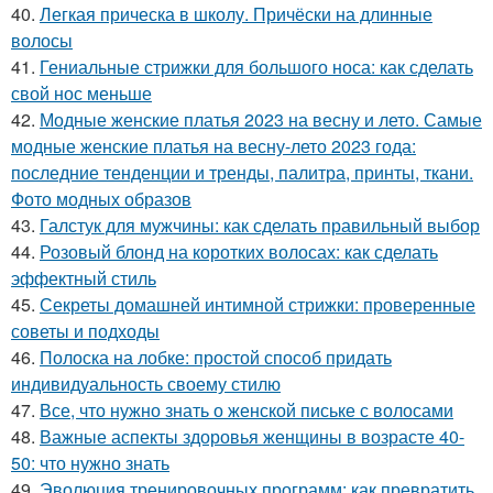
40.
Легкая прическа в школу. Причёски на длинные
волосы
41.
Гениальные стрижки для большого носа: как сделать
свой нос меньше
42.
Модные женские платья 2023 на весну и лето. Самые
модные женские платья на весну-лето 2023 года:
последние тенденции и тренды, палитра, принты, ткани.
Фото модных образов
43.
Галстук для мужчины: как сделать правильный выбор
44.
Розовый блонд на коротких волосах: как сделать
эффектный стиль
45.
Секреты домашней интимной стрижки: проверенные
советы и подходы
46.
Полоска на лобке: простой способ придать
индивидуальность своему стилю
47.
Все, что нужно знать о женской письке с волосами
48.
Важные аспекты здоровья женщины в возрасте 40-
50: что нужно знать
49.
Эволюция тренировочных программ: как превратить