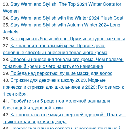
33.
Stay Warm and Stylish: The Top 2024 Winter Coats for
Women
34.
Stay Warm and Stylish with the Winter 2024 Plush Coat
35.
Stay Warm and Stylish with Autumn Winter 2024 Long
Jackets
36.
Как скрывать большой нос. Прямые и курносые носы
37.
Как наносить тональный крем. Правое дело:
основные способы нанесения тонального крема
38.
Способы нанесения тонального крема. Чем полезен
тональный крем и с чего начать его нанесение
39.
Победа над перхотью: лучшие маски для волос
40.
Стрижки для девочек в школу 2023. Модные
прически и стрижки для школьников в 2023: Готовимся к
1 сентября.
41.
Пробуйте эти 5 рецептов молочной ванны для
блестящей и здоровой кожи
42.
Как носить платье миди с верхней одеждой.. Платье +
трикотажная верхняя одежда
43.
Профессиональные секреты нанесения тональной