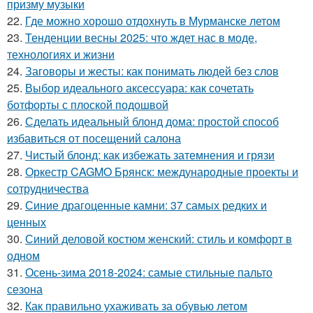
призму музыки
22.
Где можно хорошо отдохнуть в Мурманске летом
23.
Тенденции весны 2025: что ждет нас в моде,
технологиях и жизни
24.
Заговоры и жесты: как понимать людей без слов
25.
Выбор идеального аксессуара: как сочетать
ботфорты с плоской подошвой
26.
Сделать идеальный блонд дома: простой способ
избавиться от посещений салона
27.
Чистый блонд: как избежать затемнения и грязи
28.
Оркестр CAGMO Брянск: международные проекты и
сотрудничества
29.
Синие драгоценные камни: 37 самых редких и
ценных
30.
Синий деловой костюм женский: стиль и комфорт в
одном
31.
Осень-зима 2018-2024: самые стильные пальто
сезона
32.
Как правильно ухаживать за обувью летом