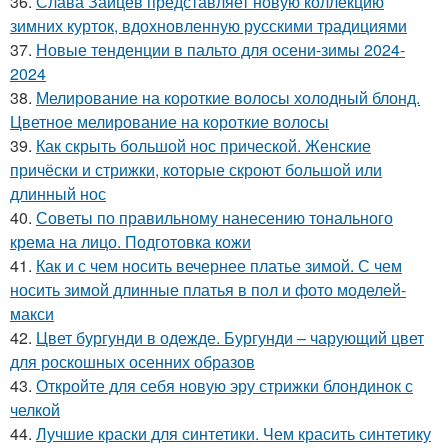
36.
Слава Зайцев представляет новую коллекцию
зимних курток, вдохновленную русскими традициями
37.
Новые тенденции в пальто для осени-зимы 2024-
2024
38.
Мелирование на короткие волосы холодный блонд.
Цветное мелирование на короткие волосы
39.
Как скрыть большой нос прической. Женские
причёски и стрижки, которые скроют большой или
длинный нос
40.
Советы по правильному нанесению тонального
крема на лицо. Подготовка кожи
41.
Как и с чем носить вечернее платье зимой. С чем
носить зимой длинные платья в пол и фото моделей-
макси
42.
Цвет бургунди в одежде. Бургунди – чарующий цвет
для роскошных осенних образов
43.
Откройте для себя новую эру стрижки блондинок с
челкой
44.
Лучшие краски для синтетики. Чем красить синтетику