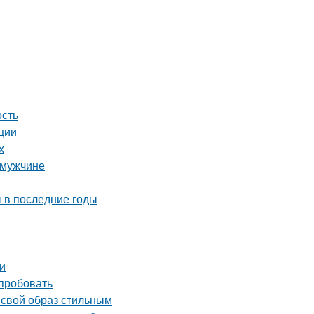
ость
ции
х
 мужчине
 в последние годы
и
опробовать
 свой образ стильным