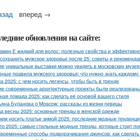
азад
вперед →
ледние обновления на сайте:
амин Е жидкий для волос: полезные свойства и эффективн
 сохранить мужское здоровье после 25: советы и рекоменда
ие уникальные выставки можно увидеть в московских музея
вные правила мужского здоровья: что нужно знать каждому
а 2025: с чем носить легинсы, чтобы быть в тренде
ие современные архитектурные проекты были реализованы
ная помада 2025: как сделать её основой вашего стиля
ьяна Буланова о Moscow: рассказы из жизни певицы
а весны 2025: основные тренды в женской одежде
чем носить платье зимой 2025: последние модные тенденци
то 2025: самые стильные модные тренды, которые стоит п
временные способы подворачивания джинсов: как сделать