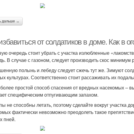
ь дальше →
избавиться от солдатиков в доме. Как в о
вую очередь стоит убрать с участка излюбленные «лакомств
дь. В случае с газоном, следует производить скос минимум р
ошенную полынь и лебеду следует сжечь тут же. Зимуют сол
ых культурах. Соответственно стоит рассаживать их подаль
иболее простой способ спасения от вредных насекомых – в
ает специфическим отпугивающим запахом.
опы не способны летать, поэтому сделайте вокруг участка д
омых фактически невозможно преодолеть такое препятствие
х пней.