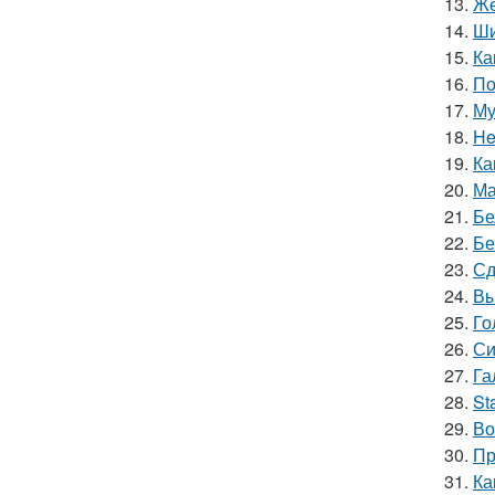
13.
Же
14.
Ши
15.
Ка
16.
По
17.
Му
18.
He
19.
Ка
20.
Ма
21.
Бе
22.
Бе
23.
Сд
24.
Вы
25.
Го
26.
Си
27.
Га
28.
St
29.
Во
30.
Пр
31.
Ка