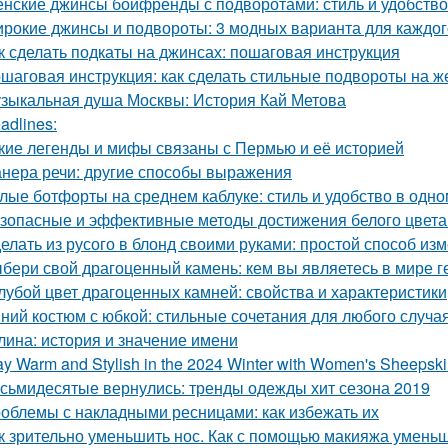
нские джинсы бойфренды с подворотами: стиль и удобство
рокие джинсы и подвороты: 3 модных варианта для каждог
к сделать подкаты на джинсах: пошаговая инструкция
шаговая инструкция: как сделать стильные подвороты на ж
зыкальная душа Москвы: История Кай Метова
adlines:
кие легенды и мифы связаны с Пермью и её историей
нера речи: другие способы выражения
лые ботфорты на среднем каблуке: стиль и удобство в одно
зопасные и эффективные методы достижения белого цвета
елать из русого в блонд своими руками: простой способ из
бери свой драгоценный камень: кем вы являетесь в мире г
лубой цвет драгоценных камней: свойства и характеристики
ний костюм с юбкой: стильные сочетания для любого случа
лина: история и значение имени
ay Warm and Stylish in the 2024 Winter with Women's Sheepsk
сьмидесятые вернулись: тренды одежды хит сезона 2019
облемы с накладными ресницами: как избежать их
к зрительно уменьшить нос. Как с помощью макияжа умень