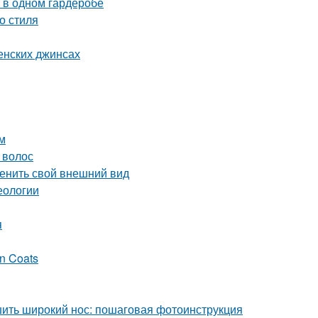
 в одном гардеробе
о стиля
енских джинсах
м
 волос
менить свой внешний вид
еологии
я
in Coats
шить широкий нос: пошаговая фотоинструкция