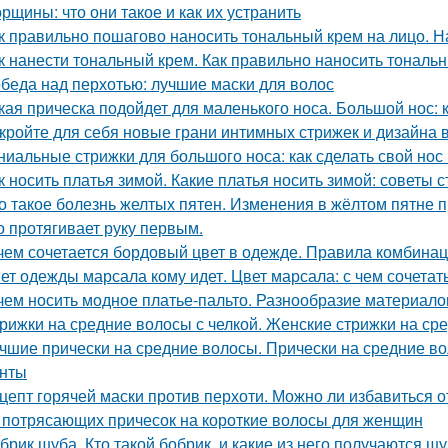
рщины: что они такое и как их устранить
к правильно пошагово наносить тональный крем на лицо. 
к нанести тональный крем. Как правильно наносить тональ
беда над перхотью: лучшие маски для волос
кая прическа подойдет для маленького носа. Большой нос: 
кройте для себя новые грани интимных стрижек и дизайна в
ниальные стрижки для большого носа: как сделать свой но
к носить платья зимой. Какие платья носить зимой: советы 
о такое болезнь желтых пятен. Изменения в жёлтом пятне 
о протягивает руку первым.
чем сочетается бордовый цвет в одежде. Правила комбина
ет одежды марсала кому идет. Цвет марсала: с чем сочетат
чем носить модное платье-пальто. Разнообразие материало
рижки на средние волосы с челкой. Женские стрижки на сре
чшие прически на средние волосы. Прически на средние вол
нты
цепт горячей маски против перхоти. Можно ли избавиться 
 потрясающих причесок на короткие волосы для женщин
брик шуба. Кто такой бобрик, и какие из него получаются ш