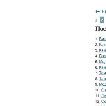
← н
1
2
Пос
1.
Вит
2.
Как
3.
Как
4.
Гла
5.
Мод
6.
Как
7.
Тем
8.
Тат
9.
Мод
10.
С 
11.
Ле
12.
Со