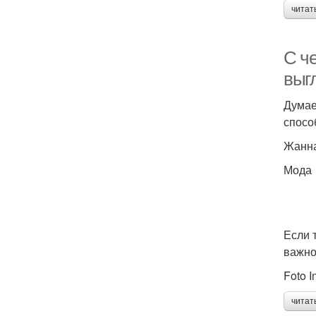
читат
С ч
выг
Думае
спосо
Жанн
Мода
Если 
важно
Foto I
читат