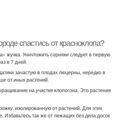
городе спастись от красноклопа?
а» жучка. Уничтожить сорняки следует в первую
аз в 7 дней.
датики зачастую в плодах люцерны, нередко в
ше от иных растений.
ыращивание на участке клопогона. Это растение
орожку, изолированную от растений. Для этих
. Избавьтесь так же от лежащих без дела досок