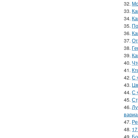
32.
Мо
33.
Ка
34.
Ка
35.
По
36.
Ка
37.
От
38.
Ге
39.
Ка
40.
Чт
41.
Кт
42.
С 
43.
Цв
44.
С 
45.
Ст
46.
Лу
вариа
47.
Ре
48.
17
49.
Бо