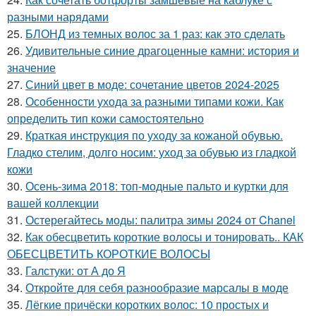
разными нарядами
25.
БЛОНД из темных волос за 1 раз: как это сделать
26.
Удивительные синие драгоценные камни: история и
значение
27.
Синий цвет в моде: сочетание цветов 2024-2025
28.
Особенности ухода за разными типами кожи. Как
определить тип кожи самостоятельно
29.
Краткая инструкция по уходу за кожаной обувью.
Гладко стелим, долго носим: уход за обувью из гладкой
кожи
30.
Осень-зима 2018: топ-модные пальто и куртки для
вашей коллекции
31.
Остерегайтесь моды: палитра зимы 2024 от Chanel
32.
Как обесцветить короткие волосы и тонировать.. КАК
ОБЕСЦВЕТИТЬ КОРОТКИЕ ВОЛОСЫ
33.
Галстуки: от А до Я
34.
Откройте для себя разнообразие марсалы в моде
35.
Лёгкие причёски коротких волос: 10 простых и