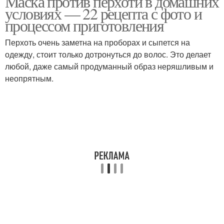
Маска против перхоти в домашних
условиях — 22 рецепта с фото и
процессом приготовления
Перхоть очень заметна на проборах и сыпется на
Травы от перхоти
Отвар от перхоти
одежду, стоит только дотронуться до волос. Это делает
любой, даже самый продуманный образ неряшливым и
неопрятным.
Луки от перхоти
Маски от перхоти
Календула от перхоти