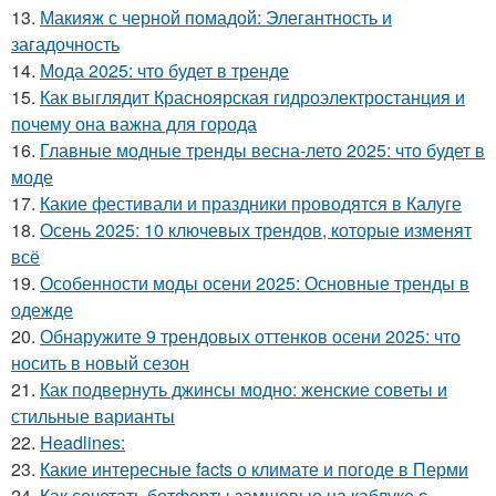
13.
Макияж с черной помадой: Элегантность и
загадочность
14.
Мода 2025: что будет в тренде
15.
Как выглядит Красноярская гидроэлектростанция и
почему она важна для города
16.
Главные модные тренды весна-лето 2025: что будет в
моде
17.
Какие фестивали и праздники проводятся в Калуге
18.
Осень 2025: 10 ключевых трендов, которые изменят
всё
19.
Особенности моды осени 2025: Основные тренды в
одежде
20.
Обнаружите 9 трендовых оттенков осени 2025: что
носить в новый сезон
21.
Как подвернуть джинсы модно: женские советы и
стильные варианты
22.
Headlines:
23.
Какие интересные facts о климате и погоде в Перми
24.
Как сочетать ботфорты замшевые на каблуке с