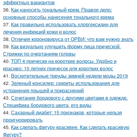
эффектных вариантов
36.
Как наносить тональный крем. Правое дело:
основные способы нанесения тонального крема
37.
Как правильно использовать хлоргексидин для
лечения инфекций кожи и волос
38.
Отличия короновируса от ОРВИ: что вам нужно знать
39.
Как визуально улучшить форму лица прической.
Стрижки по очертаниям головы
40.
ТОП 4 прически на короткие волосы. Удобно и
красиво: 10 летних причесок для коротких волос
41.
Восхитительные тренды зимней недели моды 2019
42.
Зеленый консилер: секреты использования для
устранения прыщей и покраснений
43.
Сочетание бордового с другими цветами в одежде.
Специфика бордового цвета, его виды
44.
Сахарный диабет: 15 признаков, которые нельзя
проигнорировать
45.
Как сделать фигуру красивее. Как сделать красивую
Фигуру?