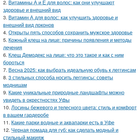
2.
Витамины А и Е для волос: как они улучшают
здоровье и внешний вид
3.
Витамин А для волос: как улучшить здоровье и
внешний вид локонов
4.
Открыты пять способов сохранить мужское здоровье
5.
Кожный клещ на лице: причины появления и методы
лечения
6.
Клещ Демодекс на лице: что это такое и как с ним
бороться
7.
Весна 2025: как выбрать идеальную обувь к леггинсам
8.
3 стильных способа носить леггинсы: советы
модницам
9.
Какие уникальные природные ландшафты можно
увидеть в окрестностях Уфы
10.
Лосины бежевого и телесного цвета: стиль и комфорт
в вашем гардеробе
11.
Какие парки водные и аквапарки есть в Уфе
12.
Черная помада для губ: как сделать модный и
стильный макияж