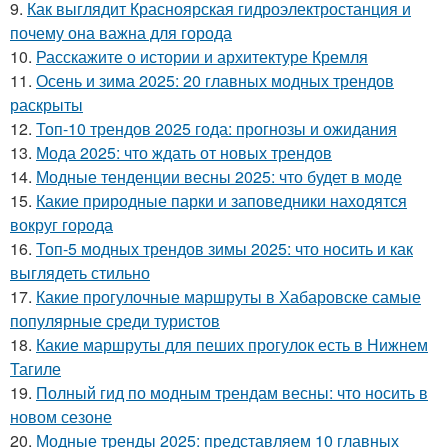
9.
Как выглядит Красноярская гидроэлектростанция и
почему она важна для города
10.
Расскажите о истории и архитектуре Кремля
11.
Осень и зима 2025: 20 главных модных трендов
раскрыты
12.
Топ-10 трендов 2025 года: прогнозы и ожидания
13.
Мода 2025: что ждать от новых трендов
14.
Модные тенденции весны 2025: что будет в моде
15.
Какие природные парки и заповедники находятся
вокруг города
16.
Топ-5 модных трендов зимы 2025: что носить и как
выглядеть стильно
17.
Какие прогулочные маршруты в Хабаровске самые
популярные среди туристов
18.
Какие маршруты для пеших прогулок есть в Нижнем
Тагиле
19.
Полный гид по модным трендам весны: что носить в
новом сезоне
20.
Модные тренды 2025: представляем 10 главных