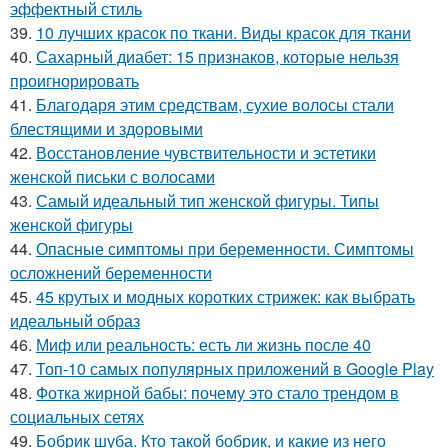
эффектный стиль
39.
10 лучших красок по ткани. Виды красок для ткани
40.
Сахарный диабет: 15 признаков, которые нельзя
проигнорировать
41.
Благодаря этим средствам, сухие волосы стали
блестящими и здоровыми
42.
Восстановление чувствительности и эстетики
женской письки с волосами
43.
Самый идеальный тип женской фигуры. Типы
женской фигуры
44.
Опасные симптомы при беременности. Симптомы
осложнений беременности
45.
45 крутых и модных коротких стрижек: как выбрать
идеальный образ
46.
Миф или реальность: есть ли жизнь после 40
47.
Топ-10 самых популярных приложений в Google Play
48.
Фотка жирной бабы: почему это стало трендом в
социальных сетях
49.
Бобрик шуба. Кто такой бобрик, и какие из него