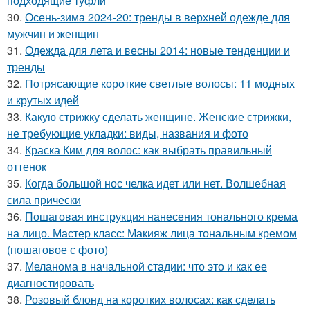
подходящие туфли
30.
Осень-зима 2024-20: тренды в верхней одежде для
мужчин и женщин
31.
Одежда для лета и весны 2014: новые тенденции и
тренды
32.
Потрясающие короткие светлые волосы: 11 модных
и крутых идей
33.
Какую стрижку сделать женщине. Женские стрижки,
не требующие укладки: виды, названия и фото
34.
Краска Ким для волос: как выбрать правильный
оттенок
35.
Когда большой нос челка идет или нет. Волшебная
сила прически
36.
Пошаговая инструкция нанесения тонального крема
на лицо. Мастер класс: Макияж лица тональным кремом
(пошаговое с фото)
37.
Меланома в начальной стадии: что это и как ее
диагностировать
38.
Розовый блонд на коротких волосах: как сделать